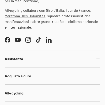
per la manutenzione.
All4cycling collabora con
Giro d'Italia
,
Tour de France
,
Maratona Dles Dolomites
, squadre professionistiche,
manifestazioni e altre grandi realtà del ciclismo nazionale
e internazionale.
Facebook
YouTube
Instagram
TikTok
LinkedIn
Assistenza
Acquisto sicuro
All4cycling