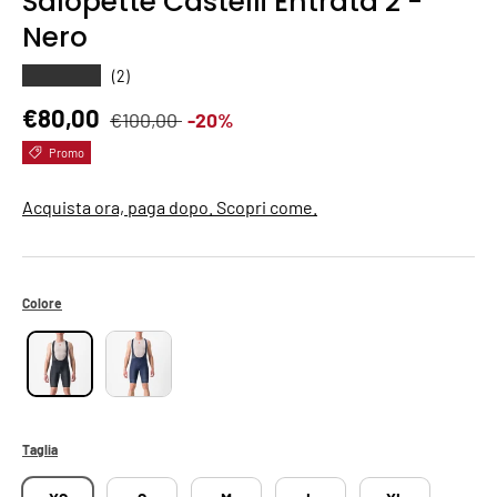
Salopette Castelli Entrata 2 -
Nero
★★★★★
(2)
Prezzo normale
Prezzo di vendita
€80,00
€100,00
-20%
Promo
Acquista ora, paga dopo. Scopri come.
Colore
Taglia