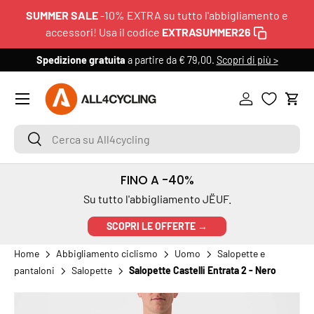
SUMMER SALE
-10% EXTRA su tutto l'abbigliamento e
PASSA AI CONTENUTI
accessori! Usa il codice
EXTRASUMMER26
Spedizione gratuita
a partire da € 79,00.
Scopri di più >
6
Menu
Accedi
Carr
Cerca su All4cycling
Cerca
FINO A -40%
Su tutto l'abbigliamento JËUF.
SCOPRI LE OFFERTE →
Home
Abbigliamento ciclismo
Uomo
Salopette e
pantaloni
Salopette
Salopette Castelli Entrata 2 - Nero