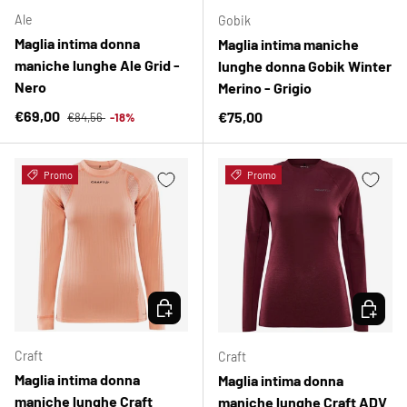
Ale
Gobik
Maglia intima donna
Maglia intima maniche
maniche lunghe Ale Grid -
lunghe donna Gobik Winter
Nero
Merino - Grigio
Prezzo normale
Prezzo di vendita
€69,00
Prezzo normale
€75,00
€84,56
-18%
Promo
Promo
SCEGLI OPZIONI
SCEGLI 
Craft
Craft
Maglia intima donna
Maglia intima donna
maniche lunghe Craft
maniche lunghe Craft ADV