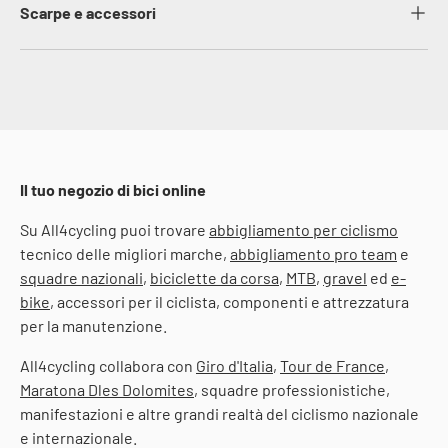
Scarpe e accessori
Il tuo negozio di bici online
Su All4cycling puoi trovare
abbigliamento per ciclismo
tecnico delle migliori marche,
abbigliamento pro team
e
squadre nazionali
,
biciclette da corsa
,
MTB
,
gravel
ed
e-
bike
, accessori per il ciclista, componenti e attrezzatura
per la manutenzione.
All4cycling collabora con
Giro d'Italia
,
Tour de France
,
Maratona Dles Dolomites
, squadre professionistiche,
manifestazioni e altre grandi realtà del ciclismo nazionale
e internazionale.