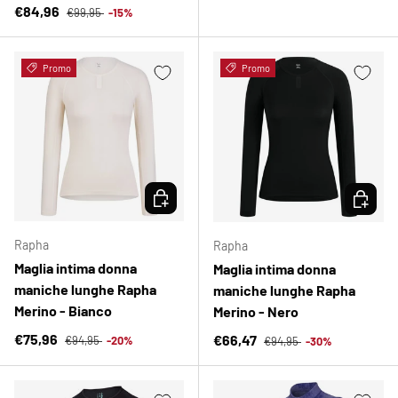
Prezzo normale
Prezzo di vendita
€84,96
€99,95
-15%
Promo
Promo
SCEGLI OPZIONI
SCEGLI 
Rapha
Rapha
Maglia intima donna
Maglia intima donna
maniche lunghe Rapha
maniche lunghe Rapha
Merino - Bianco
Merino - Nero
Prezzo normale
Prezzo di vendita
Prezzo normale
€75,96
Prezzo di vendita
€66,47
€94,95
-20%
€94,95
-30%