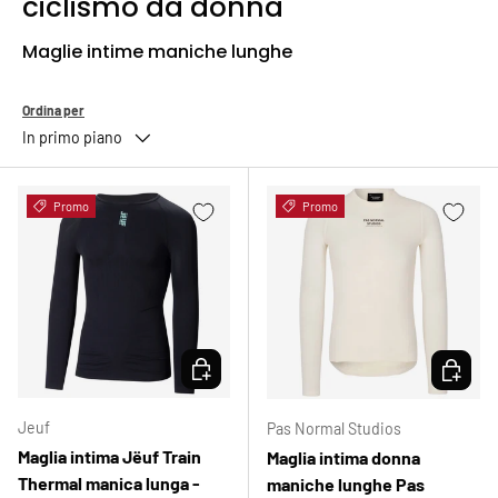
ciclismo da donna
Maglie intime maniche lunghe
Ordina per
In primo piano
Promo
Promo
SCEGLI OPZIONI
SCEGLI 
Jeuf
Pas Normal Studios
Maglia intima Jëuf Train
Maglia intima donna
Thermal manica lunga -
maniche lunghe Pas