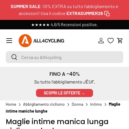
SUMMER SALE
-10% EXTRA su tutto l'abbigliamento e
PASSA AI CONTENUTI
accessori! Usa il codice
EXTRASUMMER26
 >
★★★★★ 4,6/5 Recensioni positive.
Menu
Accedi
Carr
Cerca su All4cycling
Cerca
FINO A -40%
Su tutto l'abbigliamento JËUF.
SCOPRI LE OFFERTE →
Home
Abbigliamento ciclismo
Donna
Intimo
Maglie
intime maniche lunghe
Maglie intime manica lunga