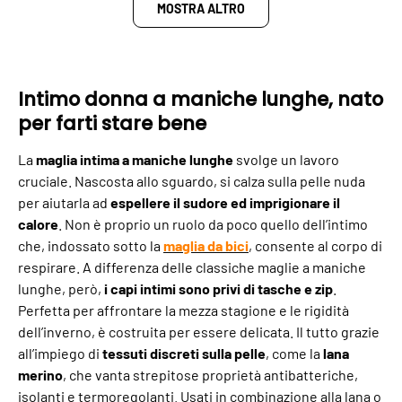
MOSTRA ALTRO
Intimo donna a maniche lunghe, nato
per farti stare bene
La
maglia intima a maniche lunghe
svolge un lavoro
cruciale. Nascosta allo sguardo, si calza sulla pelle nuda
per aiutarla ad
espellere il sudore ed imprigionare il
calore
. Non è proprio un ruolo da poco quello dell’intimo
che, indossato sotto la
maglia da bici
, consente al corpo di
respirare. A differenza delle classiche maglie a maniche
lunghe, però,
i capi intimi sono privi di tasche e zip
.
Perfetta per affrontare la mezza stagione e le rigidità
dell’inverno, è costruita per essere delicata. Il tutto grazie
all’impiego di
tessuti discreti sulla pelle
, come la
lana
merino
, che vanta strepitose proprietà antibatteriche,
isolanti e termoregolanti. Usati in combinazione alla lana o