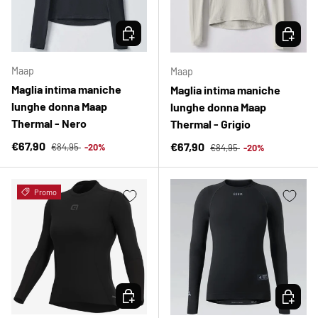
SCEGLI OPZIONI
SCEGLI 
Maap
Maap
Maglia intima maniche
Maglia intima maniche
lunghe donna Maap
lunghe donna Maap
Thermal - Nero
Thermal - Grigio
Prezzo normale
Prezzo di vendita
Prezzo normale
€67,90
Prezzo di vendita
€67,90
€84,95
-20%
€84,95
-20%
Promo
SCEGLI OPZIONI
SCEGLI 