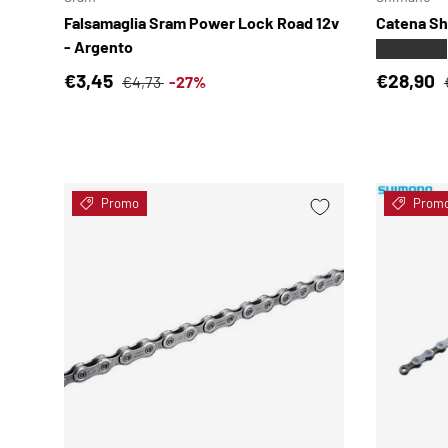
Falsamaglia Sram Power Lock Road 12v
Catena Sh
- Argento
★★★★★
Prezzo di vendita
Prezzo normale
Prezzo d
€3,45
€28,90
€4,73
-27%
Promo
Prom
SCEGLI OPZIONI