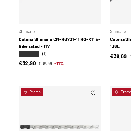
SCEGLI OPZIONI
Shimano
Shimano
Catena Shimano CN-HG701-11 HG-X11 E-
Catena Sh
Bike rated - 11V
138L
★★★★★
(1)
Prezzo d
€38,69
Prezzo di vendita
Prezzo normale
€32,90
€36,99
-11%
Promo
Prom