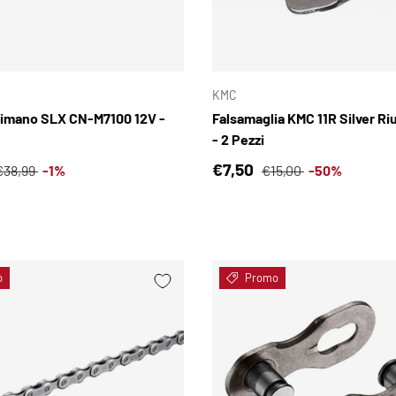
SCEGLI OPZIONI
KMC
imano SLX CN-M7100 12V -
Falsamaglia KMC 11R Silver Riu
- 2 Pezzi
i vendita
Prezzo normale
Prezzo di vendita
Prezzo normale
€7,50
€38,99
-1%
€15,00
-50%
o
Promo