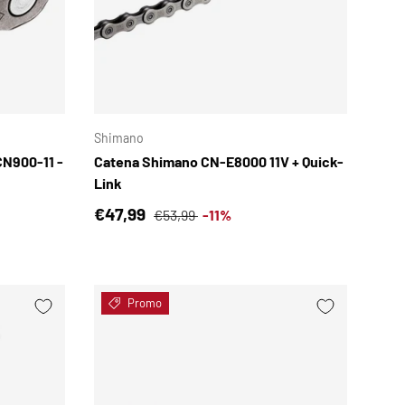
SCEGLI OPZIONI
SCEGLI OPZIONI
Shimano
CN900-11 -
Catena Shimano CN-E8000 11V + Quick-
Link
Prezzo di vendita
Prezzo normale
€47,99
€53,99
-11%
Promo