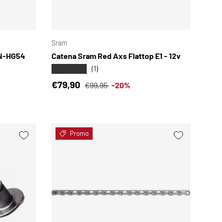
SCEGLI OPZIONI
SCEGLI OPZIONI
Sram
CN-HG54
Catena Sram Red Axs Flattop E1 - 12v
★★★★★
(1)
Prezzo di vendita
Prezzo normale
€79,90
€99,95
-20%
Promo