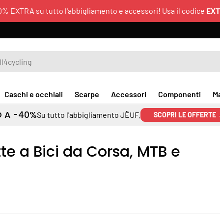
0% EXTRA su tutto l'abbigliamento e accessori! Usa il codice
EX
Caschi e occhiali
Scarpe
Accessori
Componenti
M
O A -40%
Su tutto l'abbigliamento JËUF.
SCOPRI LE OFFERTE
e a Bici da Corsa, MTB e