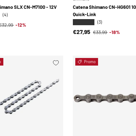
imano SLX CN-M7100 - 12V
Catena Shimano CN-HG601 105
Quick-Link
(4)
★★★★★
(3)
i vendita
Prezzo normale
€32,99
-12%
Prezzo di vendita
Prezzo normale
€27,95
€33,99
-18%
o
Promo
SCEGLI OPZIONI