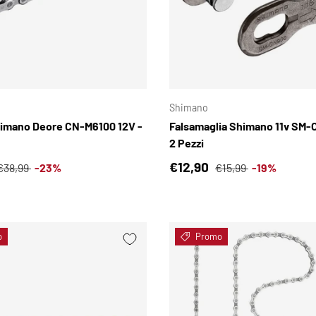
SCEGLI OPZIONI
Shimano
imano Deore CN-M6100 12V -
Falsamaglia Shimano 11v SM-
2 Pezzi
i vendita
Prezzo normale
Prezzo di vendita
Prezzo normale
€12,90
€38,99
-23%
€15,99
-19%
o
Promo