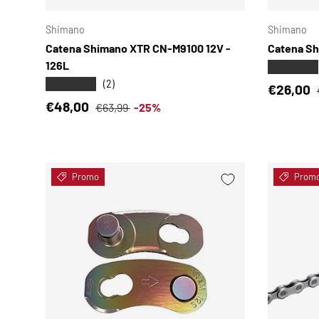
Shimano
Shimano
Catena Shimano XTR CN-M9100 12V -
Catena Sh
126L
★★★★★
★★★★★
(2)
Prezzo d
€26,00
Prezzo di vendita
Prezzo normale
€48,00
€63,99
-25%
Promo
Prom