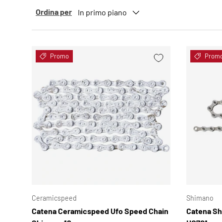
Ordina per
In primo piano
Promo
Prom
SCEGLI OPZIONI
Ceramicspeed
Shimano
Catena Ceramicspeed Ufo Speed Chain
Catena Sh