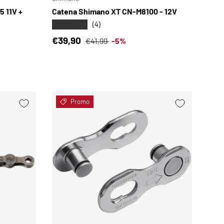
 11V +
Catena Shimano XT CN-M8100 - 12V
★★★★★
(4)
Prezzo di vendita
Prezzo normale
€39,90
€41,99
-5%
Promo
SCEGLI OPZIONI
SCEGLI OPZIONI