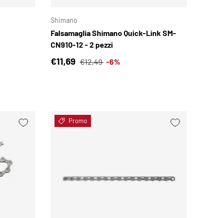
Shimano
Falsamaglia Shimano Quick-Link SM-
CN910-12 - 2 pezzi
Prezzo di vendita
Prezzo normale
€11,69
€12,49
-6%
Promo