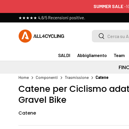
SUMMER SALE
-1
PASSA AI CONTENUTI
★★★★★ 4,6/5 Recensioni positive.
Cerca su All4cycling
Cerca
SALDI
Abbigliamento
Team
FIN
Home
Componenti
Trasmissione
Catene
Catene per Ciclismo adatt
Gravel Bike
Catene