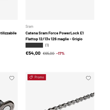
SCEGLI OPZIONI
SCEGLI OPZIONI
Sram
tilizzabile
Catena Sram Force PowerLock E1
Flattop 12/13v 126 maglie - Grigio
★★★★★
(1)
Prezzo di vendita
Prezzo normale
€54,00
€65,00
-17%
Promo