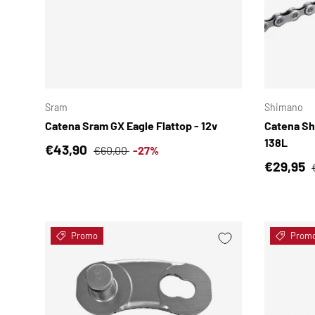
SCEGLI OPZIONI
Sram
Shimano
Catena Sram GX Eagle Flattop - 12v
Catena Sh
138L
Prezzo di vendita
Prezzo normale
€43,90
€60,00
-27%
Prezzo d
€29,95
Promo
Prom