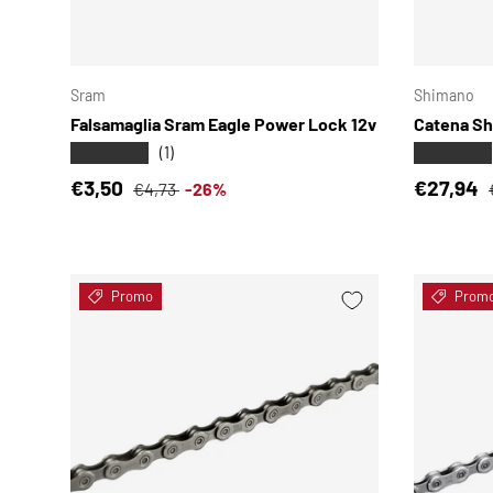
SCEGLI OPZIONI
Sram
Shimano
Falsamaglia Sram Eagle Power Lock 12v
Catena Sh
★★★★★
★★★★★
(1)
Prezzo di vendita
Prezzo normale
Prezzo d
€3,50
€27,94
€4,73
-26%
Promo
Prom