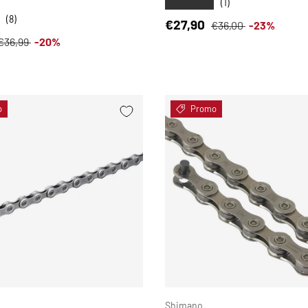
★★★★★
(1)
(8)
Prezzo di vendita
Prezzo normale
€27,90
€36,00
-23%
i vendita
Prezzo normale
€36,99
-20%
o
Promo
SCEGLI OPZIONI
Shimano