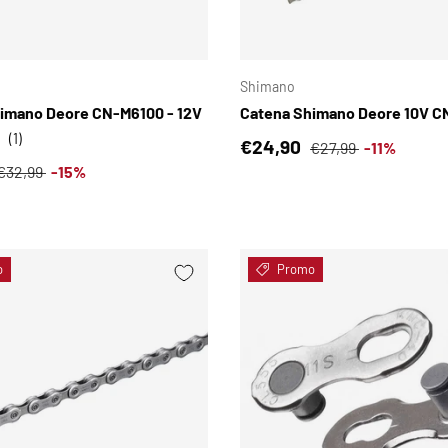
SCEGLI OPZIONI
Shimano
imano Deore CN-M6100 - 12V
Catena Shimano Deore 10V 
(1)
Prezzo di vendita
Prezzo normale
€24,90
€27,99
-11%
i vendita
Prezzo normale
€32,99
-15%
o
Promo