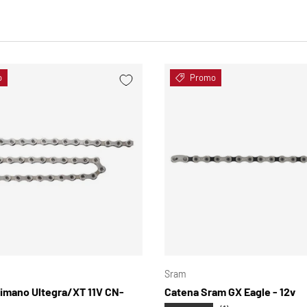
o
Promo
SCEGLI OPZIONI
Sram
imano Ultegra/XT 11V CN-
Catena Sram GX Eagle - 12v