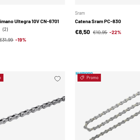
Sram
imano Ultegra 10V CN-6701
Catena Sram PC-830
(2)
Prezzo di vendita
Prezzo normale
€8,50
€10,95
-22%
i vendita
Prezzo normale
€31,99
-19%
o
Promo