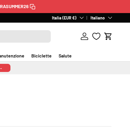
TRASUMMER26
Paese/Regione
Italia (EUR €)
Lingua
Italiano
Accedi
Carrello
anutenzione
Biciclette
Salute
 →