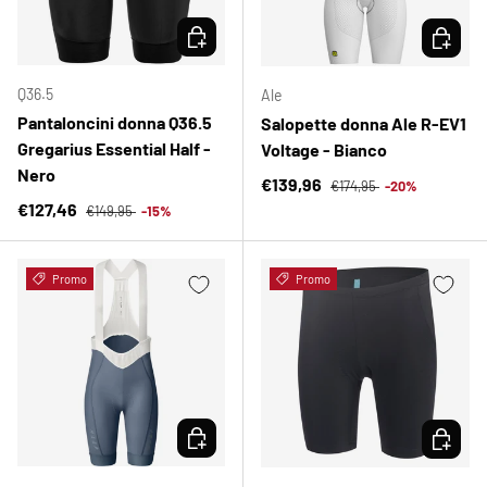
SCEGLI OPZIONI
SCEGLI 
Q36.5
Ale
Pantaloncini donna Q36.5
Salopette donna Ale R-EV1
Gregarius Essential Half -
Voltage - Bianco
Nero
Prezzo normale
Prezzo di vendita
€139,96
€174,95
-20%
Prezzo normale
Prezzo di vendita
€127,46
€149,95
-15%
Promo
Promo
SCEGLI OPZIONI
SCEGLI 