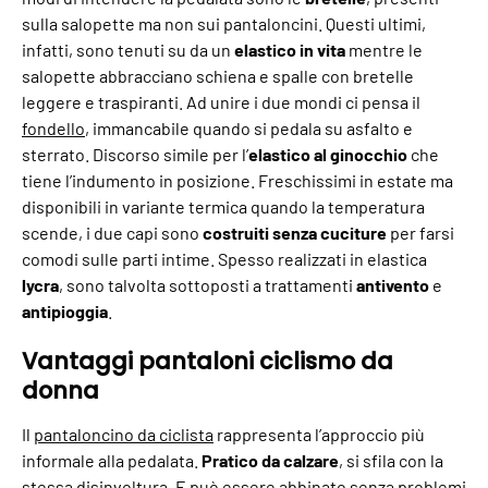
sulla salopette ma non sui pantaloncini. Questi ultimi,
infatti, sono tenuti su da un
elastico in vita
mentre le
salopette abbracciano schiena e spalle con bretelle
leggere e traspiranti. Ad unire i due mondi ci pensa il
fondello
, immancabile quando si pedala su asfalto e
sterrato. Discorso simile per l’
elastico al ginocchio
che
tiene l’indumento in posizione. Freschissimi in estate ma
disponibili in variante termica quando la temperatura
scende, i due capi sono
costruiti senza cuciture
per farsi
comodi sulle parti intime. Spesso realizzati in elastica
lycra
, sono talvolta sottoposti a trattamenti
antivento
e
antipioggia
.
Vantaggi pantaloni ciclismo da
donna
Il
pantaloncino da ciclista
rappresenta l’approccio più
informale alla pedalata.
Pratico da calzare
, si sfila con la
stessa disinvoltura. E può essere abbinato senza problemi