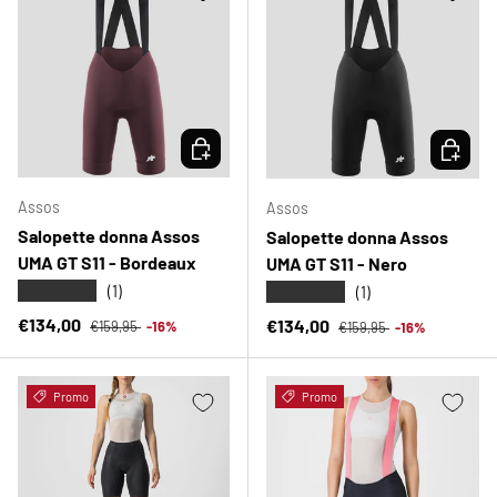
SCEGLI OPZIONI
SCEGLI 
Assos
Assos
Salopette donna Assos
Salopette donna Assos
UMA GT S11 - Bordeaux
UMA GT S11 - Nero
★★★★★
★★★★★
(1)
(1)
Prezzo normale
Prezzo di vendita
Prezzo normale
€134,00
Prezzo di vendita
€134,00
€159,95
-16%
€159,95
-16%
Promo
Promo