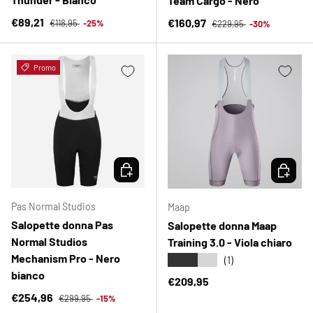
Team Cargo - Nero
Prezzo normale
Prezzo di vendita
Prezzo normale
€89,21
Prezzo di vendita
€160,97
€118,95
-25%
€229,95
-30%
Promo
SCEGLI OPZIONI
SCEGLI 
Pas Normal Studios
Maap
Salopette donna Pas
Salopette donna Maap
Normal Studios
Training 3.0 - Viola chiaro
Mechanism Pro - Nero
★★★★★
(1)
bianco
Prezzo normale
€209,95
Prezzo normale
Prezzo di vendita
€254,96
€299,95
-15%