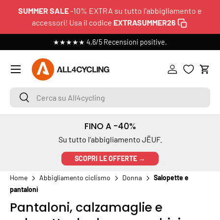
SUMMER SALE
-10% EXTRA su tutto l'abbigliamento e
PASSA AI CONTENUTI
accessori! Usa il codice
EXTRASUMMER26
 >
★★★★★ 4,6/5 Recensioni positive.
Menu
Accedi
Carr
Cerca su All4cycling
Cerca
FINO A -40%
Su tutto l'abbigliamento JËUF.
SCOPRI LE OFFERTE →
Home
Abbigliamento ciclismo
Donna
Salopette e
pantaloni
Pantaloni, calzamaglie e