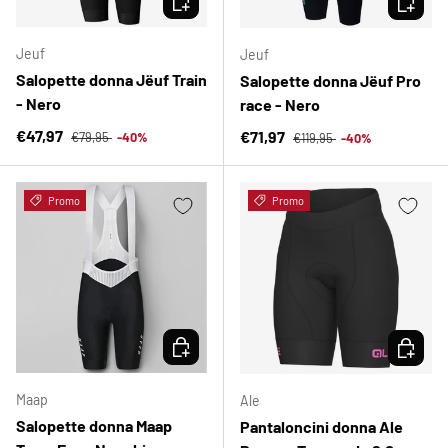
Jeuf
Jeuf
Salopette donna Jëuf Train
Salopette donna Jëuf Pro
- Nero
race - Nero
Prezzo normale
Prezzo di vendita
Prezzo normale
€47,97
Prezzo di vendita
€71,97
€79,95
-40%
€119,95
-40%
Promo
Promo
SCEGLI OPZIONI
SCEGLI 
Maap
Ale
Salopette donna Maap
Pantaloncini donna Ale