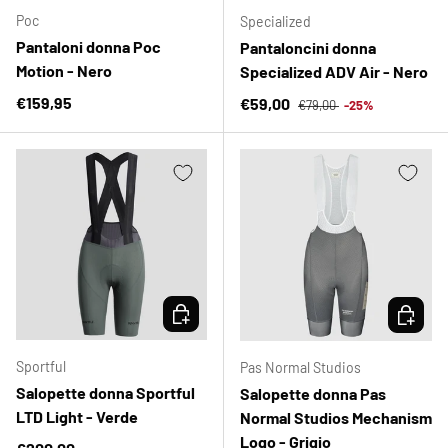
Poc
Specialized
Pantaloni donna Poc
Pantaloncini donna
Motion - Nero
Specialized ADV Air - Nero
Prezzo normale
Prezzo normale
€159,95
Prezzo di vendita
€59,00
€79,00
-25%
SCEGLI OPZIONI
SCEGLI 
Sportful
Pas Normal Studios
Salopette donna Sportful
Salopette donna Pas
LTD Light - Verde
Normal Studios Mechanism
Logo - Grigio
Prezzo normale