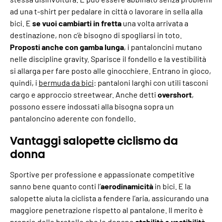
ad una t-shirt per pedalare in città o lavorare in sella alla
bici. E
se vuoi cambiarti in fretta
una volta arrivata a
destinazione, non c’è bisogno di spogliarsi in toto.
Proposti anche con gamba lunga
, i pantaloncini mutano
nelle discipline gravity. Sparisce il fondello e la vestibilità
si allarga per fare posto alle ginocchiere. Entrano in gioco,
quindi, i
bermuda da bici
: pantaloni larghi con utili tasconi
cargo e approccio streetwear. Anche detti
overshort
,
possono essere indossati alla bisogna sopra un
pantaloncino aderente con fondello.
Vantaggi salopette ciclismo da
donna
Sportive per professione e appassionate competitive
sanno bene quanto conti l’
aerodinamicità
in bici. E la
salopette aiuta la ciclista a fendere l’aria, assicurando una
maggiore penetrazione rispetto al pantalone. Il merito è
proprio delle bretelle che le donano
stabilità e vestibilità