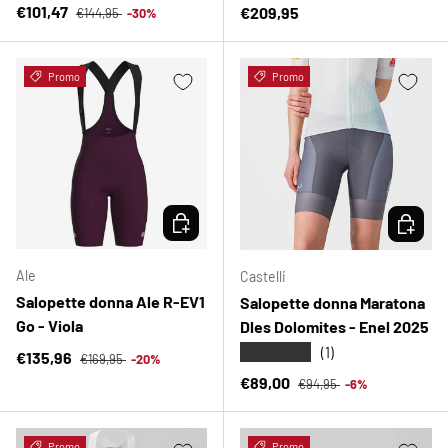
Prezzo normale
Prezzo di vendita
€101,47
Prezzo normale
€209,95
€144,95
-30%
Promo
Promo
SCEGLI OPZIONI
SCEGLI 
Ale
Castelli
Salopette donna Ale R-EV1
Salopette donna Maratona
Go - Viola
Dles Dolomites - Enel 2025
★★★★★
(1)
Prezzo normale
Prezzo di vendita
€135,96
€169,95
-20%
Prezzo normale
Prezzo di vendita
€89,00
€94,95
-6%
Promo
Promo