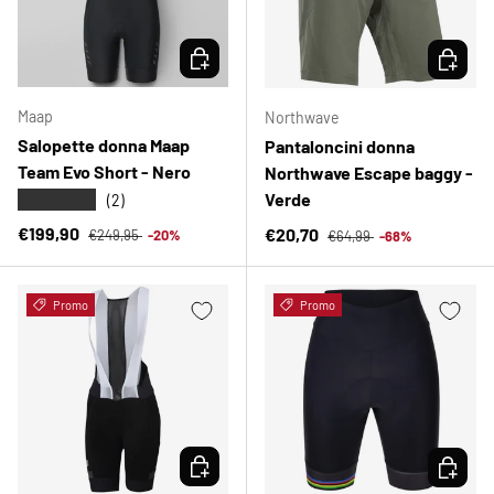
SCEGLI OPZIONI
SCEGLI 
Maap
Northwave
Salopette donna Maap
Pantaloncini donna
Team Evo Short - Nero
Northwave Escape baggy -
Verde
★★★★★
(2)
Prezzo normale
Prezzo di vendita
Prezzo normale
€199,90
Prezzo di vendita
€20,70
€249,95
-20%
€64,99
-68%
Promo
Promo
SCEGLI OPZIONI
SCEGLI 