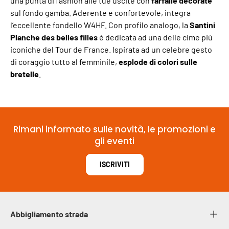
una punta di fashion alle tue uscite con
farfalle decorate
sul fondo gamba. Aderente e confortevole, integra
l’eccellente fondello W4HF. Con profilo analogo, la
Santini
Planche des belles filles
è dedicata ad una delle cime più
iconiche del Tour de France. Ispirata ad un celebre gesto
di coraggio tutto al femminile,
esplode di colori sulle
bretelle
.
Rimani informato sulle novità, le promozioni e
gli eventi
ISCRIVITI
Abbigliamento strada