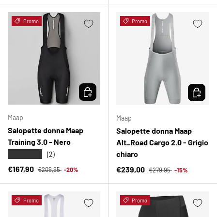
Promo
Promo
SCEGLI OPZIONI
SCEGLI 
Maap
Maap
Salopette donna Maap
Salopette donna Maap
Training 3.0 - Nero
Alt_Road Cargo 2.0 - Grigio
chiaro
★★★★★
(2)
Prezzo normale
Prezzo di vendita
Prezzo normale
€167,90
Prezzo di vendita
€239,00
€209,95
-20%
€279,95
-15%
Promo
Promo