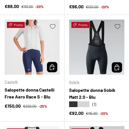
Prezzo normale
Prezzo di vendita
Prezzo normale
€88,00
Prezzo di vendita
€96,00
€110,00
-20%
€120,00
-20%
Promo
Promo
SCEGLI OPZIONI
SCEGLI 
Castelli
Gobik
Salopette donna Castelli
Salopette donna Gobik
Free Aero Race S - Blu
Matt 2.0 - Blu
★★★★★
(1)
Prezzo normale
Prezzo di vendita
€150,00
€200,00
-25%
Prezzo normale
Prezzo di vendita
€92,00
€115,00
-20%