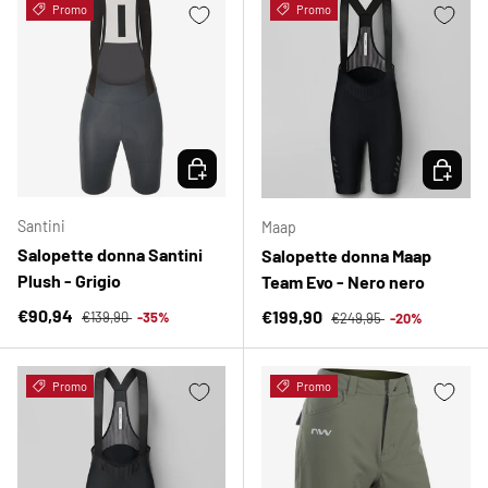
Promo
Promo
SCEGLI OPZIONI
SCEGLI 
Santini
Maap
Salopette donna Santini
Salopette donna Maap
Plush - Grigio
Team Evo - Nero nero
Prezzo normale
Prezzo di vendita
Prezzo normale
€90,94
Prezzo di vendita
€199,90
€139,90
-35%
€249,95
-20%
Promo
Promo