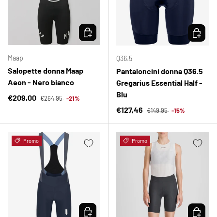
SCEGLI OPZIONI
SCEGLI 
Maap
Q36.5
Salopette donna Maap
Pantaloncini donna Q36.5
Aeon - Nero bianco
Gregarius Essential Half -
Blu
Prezzo normale
Prezzo di vendita
€209,00
€264,95
-21%
Prezzo normale
Prezzo di vendita
€127,46
€149,95
-15%
Promo
Promo
SCEGLI OPZIONI
SCEGLI 