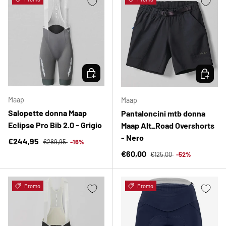
SCEGLI OPZIONI
SCEGLI 
Maap
Maap
Salopette donna Maap
Pantaloncini mtb donna
Eclipse Pro Bib 2.0 - Grigio
Maap Alt_Road Overshorts
- Nero
Prezzo normale
Prezzo di vendita
€244,95
€289,95
-16%
Prezzo normale
Prezzo di vendita
€60,00
€125,00
-52%
Promo
Promo