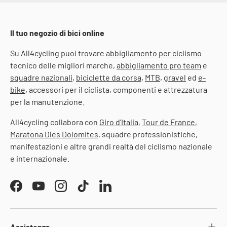
Il tuo negozio di bici online
Su All4cycling puoi trovare
abbigliamento per ciclismo
tecnico delle migliori marche,
abbigliamento pro team
e
squadre nazionali
,
biciclette da corsa
,
MTB
,
gravel
ed
e-
bike
, accessori per il ciclista, componenti e attrezzatura
per la manutenzione.
All4cycling collabora con
Giro d'Italia
,
Tour de France
,
Maratona Dles Dolomites
, squadre professionistiche,
manifestazioni e altre grandi realtà del ciclismo nazionale
e internazionale.
Facebook
YouTube
Instagram
TikTok
LinkedIn
Assistenza