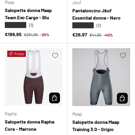
Maap
Jeuf
Salopette donna Maap
Pantaloncino Jëuf
Team Evo Cargo - Blu
Essential donna - Nero
★★★★★
★★★★★
(1)
(1)
Prezzo normale
Prezzo di vendita
Prezzo normale
€199,95
Prezzo di vendita
€26,97
€264,95
-25%
€44,95
-40%
Promo
SCEGLI OPZIONI
SCEGLI 
Rapha
Maap
Salopette donna Rapha
Salopette donna Maap
Core - Marrone
Training 3.0 - Grigio