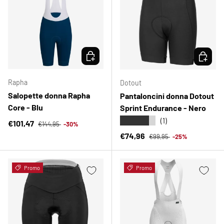
SCEGLI OPZIONI
SCEGLI 
Rapha
Dotout
Salopette donna Rapha
Pantaloncini donna Dotout
Core - Blu
Sprint Endurance - Nero
★★★★★
(1)
Prezzo normale
Prezzo di vendita
€101,47
€144,95
-30%
Prezzo normale
Prezzo di vendita
€74,96
€99,95
-25%
Promo
Promo