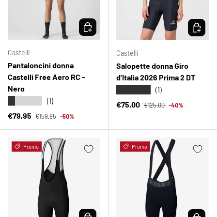
SCEGLI OPZIONI
SCEGLI 
Castelli
Castelli
Pantaloncini donna
Salopette donna Giro
Castelli Free Aero RC -
d'Italia 2026 Prima 2 DT
Nero
★★★★★
(1)
★★★★★
(1)
Prezzo normale
Prezzo di vendita
€75,00
€125,00
-40%
Prezzo normale
Prezzo di vendita
€79,95
€159,95
-50%
Promo
Promo
SCEGLI OPZIONI
SCEGLI 