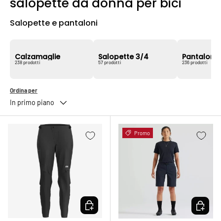
salopette da donna per bici
Salopette e pantaloni
Calzamaglie
Salopette 3/4
Pantalonci
238 prodotti
57 prodotti
236 prodotti
Ordina per
In primo piano
Promo
SCEGLI OPZIONI
SCEGLI 