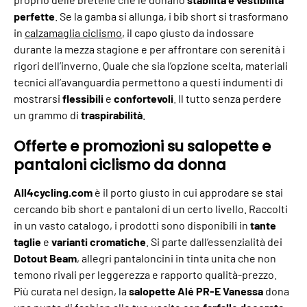
perfette
. Se la gamba si allunga, i bib short si trasformano
in
calzamaglia ciclismo
, il capo giusto da indossare
durante la mezza stagione e per affrontare con serenità i
rigori dell’inverno. Quale che sia l’opzione scelta, materiali
tecnici all’avanguardia permettono a questi indumenti di
mostrarsi
flessibili
e
confortevoli
. Il tutto senza perdere
un grammo di
traspirabilità
.
Offerte e promozioni su salopette e
pantaloni ciclismo da donna
All4cycling.com
è il porto giusto in cui approdare se stai
cercando bib short e pantaloni di un certo livello. Raccolti
in un vasto catalogo, i prodotti sono disponibili in
tante
taglie
e
varianti cromatiche
. Si parte dall’essenzialità dei
Dotout Beam
, allegri pantaloncini in tinta unita che non
temono rivali per leggerezza e rapporto qualità-prezzo.
Più curata nel design, la
salopette Alé PR-E Vanessa
dona