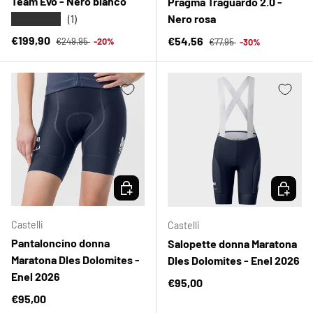
Team Evo - Nero bianco
Pragma Traguardo 2.0 -
Nero rosa
★★★★★
(1)
Prezzo normale
Prezzo di vendita
Prezzo normale
€199,90
Prezzo di vendita
€54,56
€249,95
-20%
€77,95
-30%
SCEGLI OPZIONI
SCEGLI 
Castelli
Castelli
Pantaloncino donna
Salopette donna Maratona
Maratona Dles Dolomites -
Dles Dolomites - Enel 2026
Enel 2026
Prezzo normale
€95,00
Prezzo normale
€95,00