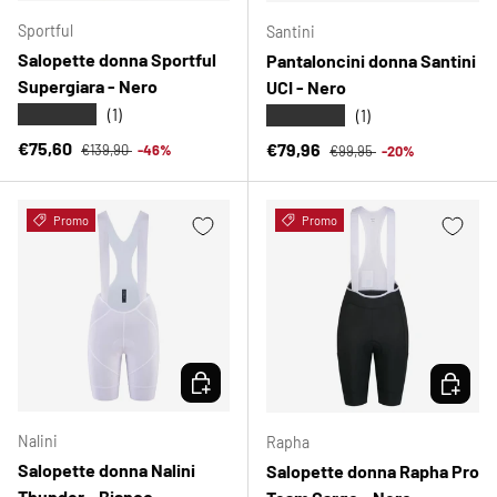
Sportful
Santini
Salopette donna Sportful
Pantaloncini donna Santini
Supergiara - Nero
UCI - Nero
★★★★★
★★★★★
(1)
(1)
Prezzo normale
Prezzo di vendita
Prezzo normale
€75,60
Prezzo di vendita
€79,96
€139,90
-46%
€99,95
-20%
Promo
Promo
SCEGLI OPZIONI
SCEGLI 
Nalini
Rapha
Salopette donna Nalini
Salopette donna Rapha Pro
Thunder - Bianco