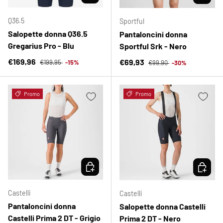
Q36.5
Sportful
Salopette donna Q36.5
Pantaloncini donna
Gregarius Pro - Blu
Sportful Srk - Nero
Prezzo normale
Prezzo di vendita
Prezzo normale
€169,96
Prezzo di vendita
€69,93
€199,95
-15%
€99,90
-30%
Promo
Promo
SCEGLI OPZIONI
SCEGLI 
Castelli
Castelli
Pantaloncini donna
Salopette donna Castelli
Castelli Prima 2 DT - Grigio
Prima 2 DT - Nero