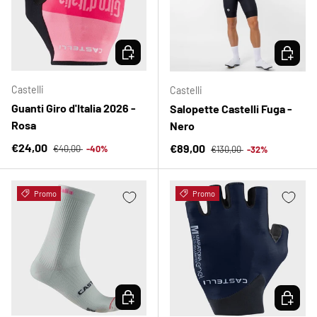
SCEGLI OPZIONI
SCEGLI 
Castelli
Castelli
Guanti Giro d'Italia 2026 -
Salopette Castelli Fuga -
Rosa
Nero
Prezzo normale
Prezzo di vendita
Prezzo normale
€24,00
Prezzo di vendita
€89,00
€40,00
-40%
€130,00
-32%
Promo
Promo
SCEGLI OPZIONI
SCEGLI 