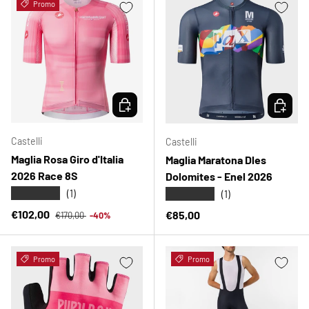
Promo
SCEGLI OPZIONI
SCEGLI 
Castelli
Castelli
Maglia Rosa Giro d'Italia
Maglia Maratona Dles
2026 Race 8S
Dolomites - Enel 2026
★★★★★
★★★★★
(1)
(1)
Prezzo normale
Prezzo di vendita
€102,00
Prezzo normale
€85,00
€170,00
-40%
Promo
Promo