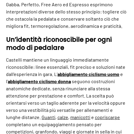
Gabba, Perfetto, Free Aero ed Espresso esprimono
interpretazioni diverse dello stesso principio: togliere ciò
che ostacola la pedalata e conservare soltanto ciò che
migliora fit, termoregolazione, aerodinamica e praticità.
Un’identità riconoscibile per ogni
modo di pedalare
Castelli mantiene un linguaggio immediatamente
riconoscibile: linee essenziali, fit preciso e soluzioni nate
dall’esperienza in gara. L’
abbigliamento ciclismo uomo
e
l’
abbigliamento ciclismo donna
seguono costruzioni
anatomiche dedicate, senza rinunciare alla stessa
attenzione per prestazione e comfort. La scelta può
orientarsi verso un taglio aderente per la velocità oppure
verso una vestibilità più versatile per allenamenti e
lunghe distanze.
Guanti
,
calze
,
manicotti
e
copriscarpe
completano un equipaggiamento pensato per
competizioni, granfondo, viaggi e giornate in sella in cui