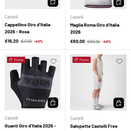
SCEGLI 
Castelli
Castelli
Cappellino Giro d'Italia
Maglia Roma Giro d'Italia
2026 - Rosa
2026
Prezzo normale
Prezzo di vendita
Prezzo normale
€16,20
Prezzo di vendita
€60,00
€27,00
-40%
€100,00
-40%
Promo
Promo
SCEGLI OPZIONI
SCEGLI 
Castelli
Castelli
Guanti Giro d'Italia 2026 -
Salopette Castelli Free