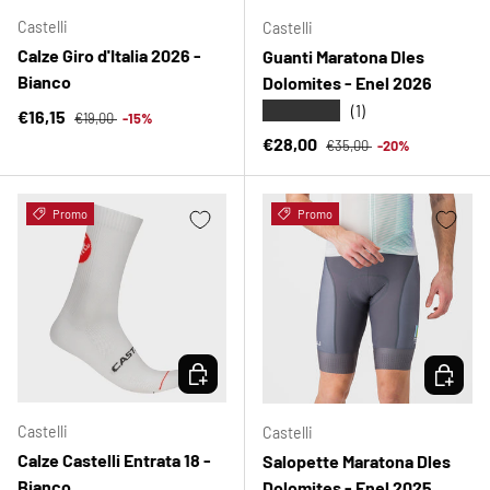
Castelli
Castelli
Calze Giro d'Italia 2026 -
Guanti Maratona Dles
Bianco
Dolomites - Enel 2026
★★★★★
(1)
Prezzo normale
Prezzo di vendita
€16,15
€19,00
-15%
Prezzo normale
Prezzo di vendita
€28,00
€35,00
-20%
Promo
Promo
SCEGLI OPZIONI
SCEGLI 
Castelli
Castelli
Calze Castelli Entrata 18 -
Salopette Maratona Dles
Bianco
Dolomites - Enel 2025