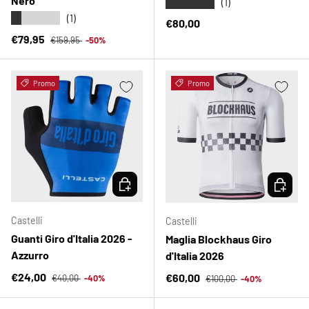
Nero
★★★★★
(1)
★★★★★
(1)
Prezzo normale
€80,00
Prezzo normale
Prezzo di vendita
€79,95
€159,95
-50%
Promo
Promo
SCEGLI OPZIONI
SCEGLI 
Castelli
Castelli
Guanti Giro d'Italia 2026 -
Maglia Blockhaus Giro
Azzurro
d'Italia 2026
Prezzo normale
Prezzo di vendita
Prezzo normale
€24,00
Prezzo di vendita
€60,00
€40,00
-40%
€100,00
-40%