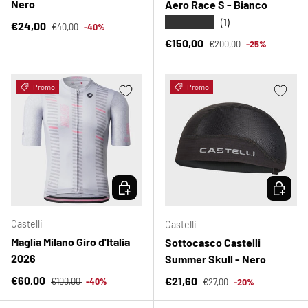
Nero
Aero Race S - Bianco
★★★★★
(1)
Prezzo normale
Prezzo di vendita
€24,00
€40,00
-40%
Prezzo normale
Prezzo di vendita
€150,00
€200,00
-25%
Promo
Promo
SCEGLI OPZIONI
SCEGLI 
Castelli
Castelli
Maglia Milano Giro d'Italia
Sottocasco Castelli
2026
Summer Skull - Nero
Prezzo normale
Prezzo di vendita
Prezzo normale
€60,00
Prezzo di vendita
€21,60
€100,00
-40%
€27,00
-20%