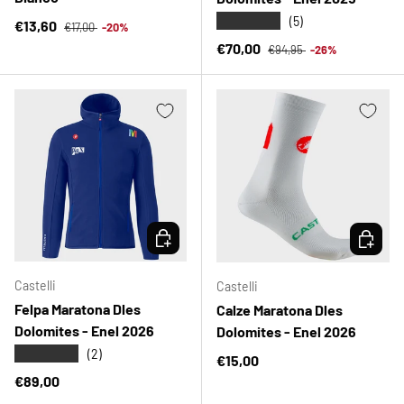
★★★★★
(5)
Prezzo normale
Prezzo di vendita
€13,60
€17,00
-20%
Prezzo normale
Prezzo di vendita
€70,00
€94,95
-26%
SCEGLI OPZIONI
SCEGLI 
Castelli
Castelli
Felpa Maratona Dles
Calze Maratona Dles
Dolomites - Enel 2026
Dolomites - Enel 2026
★★★★★
(2)
Prezzo normale
€15,00
Prezzo normale
€89,00