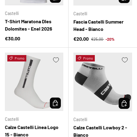
Castelli
Castelli
T-Shirt Maratona Dles
Fascia Castelli Summer
Dolomites - Enel 2026
Head - Bianco
Prezzo normale
Prezzo normale
€30,00
Prezzo di vendita
€20,00
€25,00
-20%
Promo
Promo
SCEGLI OPZIONI
SCEGLI 
Castelli
Castelli
Calze Castelli Linea Logo
Calze Castelli Lowboy 2 -
15 - Bianco
Bianco