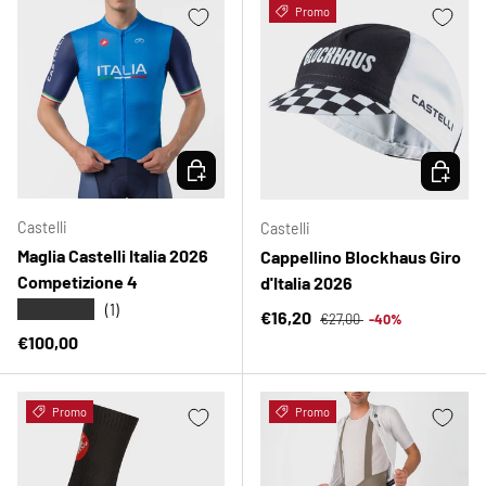
Promo
SCEGLI OPZIONI
SCEGLI 
Castelli
Castelli
Maglia Castelli Italia 2026
Cappellino Blockhaus Giro
Competizione 4
d'Italia 2026
★★★★★
(1)
Prezzo normale
Prezzo di vendita
€16,20
€27,00
-40%
Prezzo normale
€100,00
Promo
Promo