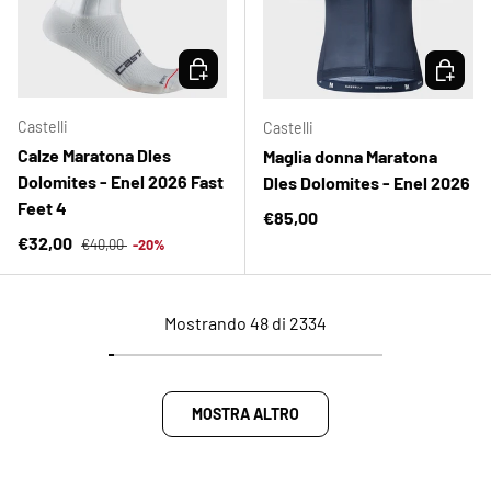
SCEGLI OPZIONI
SCEGLI 
Castelli
Castelli
Calze Maratona Dles
Maglia donna Maratona
Dolomites - Enel 2026 Fast
Dles Dolomites - Enel 2026
Feet 4
Prezzo normale
€85,00
Prezzo normale
Prezzo di vendita
€32,00
€40,00
-20%
Mostrando 48 di 2334
MOSTRA ALTRO