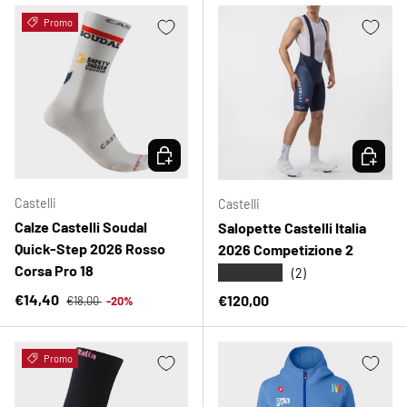
Promo
SCEGLI OPZIONI
SCEGLI 
Castelli
Castelli
Calze Castelli Soudal
Salopette Castelli Italia
Quick-Step 2026 Rosso
2026 Competizione 2
Corsa Pro 18
★★★★★
(2)
Prezzo normale
Prezzo di vendita
€14,40
Prezzo normale
€120,00
€18,00
-20%
Promo