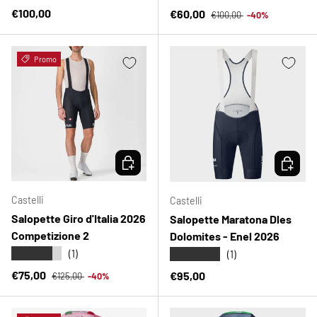
Prezzo normale
Prezzo normale
€100,00
Prezzo di vendita
€60,00
€100,00
-40%
Promo
SCEGLI OPZIONI
SCEGLI 
Castelli
Castelli
Salopette Giro d'Italia 2026
Salopette Maratona Dles
Competizione 2
Dolomites - Enel 2026
★★★★★
★★★★★
(1)
(1)
Prezzo normale
Prezzo di vendita
€75,00
Prezzo normale
€95,00
€125,00
-40%