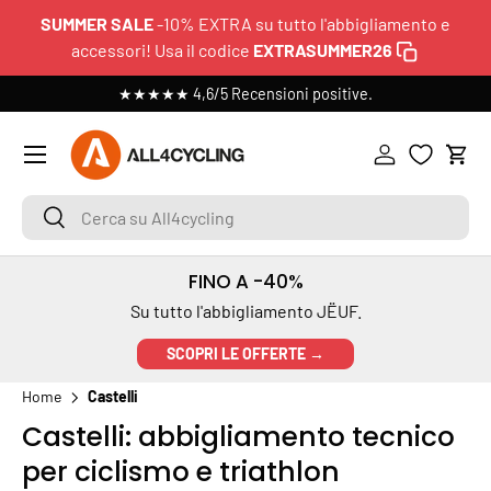
SUMMER SALE
-10% EXTRA su tutto l'abbigliamento e
PASSA AI CONTENUTI
accessori! Usa il codice
EXTRASUMMER26
 >
★★★★★ 4,6/5 Recensioni positive.
Menu
Accedi
Carr
Cerca su All4cycling
Cerca
FINO A -40%
Su tutto l'abbigliamento JËUF.
SCOPRI LE OFFERTE →
Home
Castelli
Castelli: abbigliamento tecnico
per ciclismo e triathlon