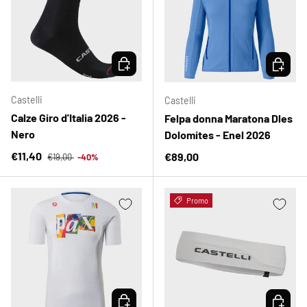
SCEGLI OPZIONI
SCEGLI 
Castelli
Castelli
Calze Giro d'Italia 2026 -
Felpa donna Maratona Dles
Nero
Dolomites - Enel 2026
Prezzo normale
Prezzo di vendita
€11,40
Prezzo normale
€89,00
€19,00
-40%
Promo
SCEGLI OPZIONI
SCEGLI 