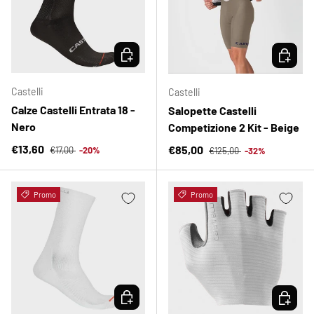
SCEGLI OPZIONI
SCEGLI 
Castelli
Castelli
Calze Castelli Entrata 18 -
Salopette Castelli
Nero
Competizione 2 Kit - Beige
Prezzo normale
Prezzo di vendita
Prezzo normale
€13,60
Prezzo di vendita
€85,00
€17,00
-20%
€125,00
-32%
Promo
Promo
SCEGLI OPZIONI
SCEGLI 