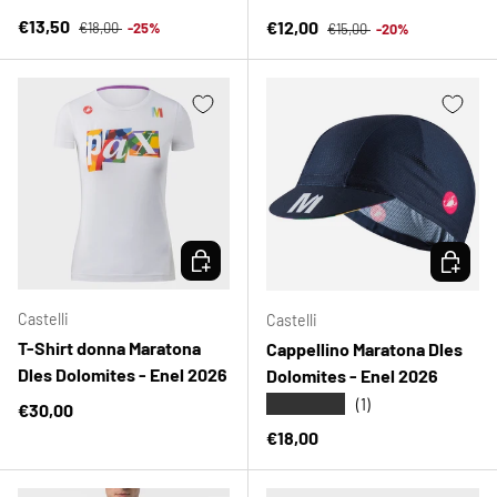
Prezzo normale
Prezzo di vendita
Prezzo normale
€13,50
Prezzo di vendita
€12,00
€18,00
-25%
€15,00
-20%
SCEGLI OPZIONI
SCEGLI 
Castelli
Castelli
T-Shirt donna Maratona
Cappellino Maratona Dles
Dles Dolomites - Enel 2026
Dolomites - Enel 2026
★★★★★
(1)
Prezzo normale
€30,00
Prezzo normale
€18,00