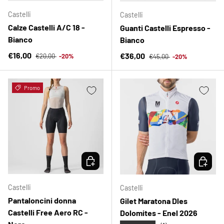
Castelli
Castelli
Calze Castelli A/C 18 -
Guanti Castelli Espresso -
Bianco
Bianco
Prezzo normale
Prezzo di vendita
Prezzo normale
€16,00
Prezzo di vendita
€36,00
€20,00
-20%
€45,00
-20%
Promo
SCEGLI OPZIONI
SCEGLI 
Castelli
Castelli
Pantaloncini donna
Gilet Maratona Dles
Castelli Free Aero RC -
Dolomites - Enel 2026