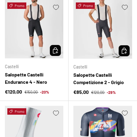
Promo
Promo
SCEGLI OPZIONI
SCEGLI 
Castelli
Castelli
Salopette Castelli
Salopette Castelli
Endurance 4 - Nero
Competizione 2 - Grigio
Prezzo normale
Prezzo di vendita
Prezzo normale
€120,00
Prezzo di vendita
€85,00
€150,00
-20%
€120,00
-29%
Promo