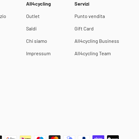
All4cycling
Servizi
zio
Outlet
Punto vendita
i
Saldi
Gift Card
Chi siamo
All4cycling Business
Impressum
All4cycling Team
i