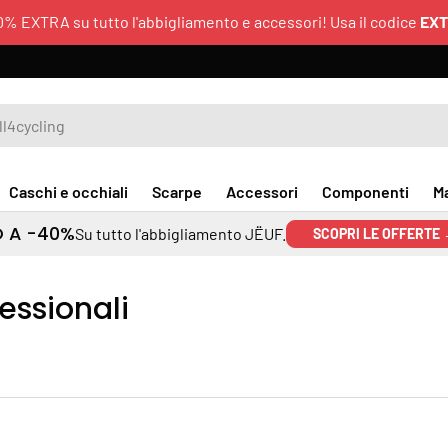
0% EXTRA su tutto l'abbigliamento e accessori! Usa il codice
EX
Caschi e occhiali
Scarpe
Accessori
Componenti
M
O A -40%
Su tutto l'abbigliamento JËUF.
SCOPRI LE OFFERTE
essionali