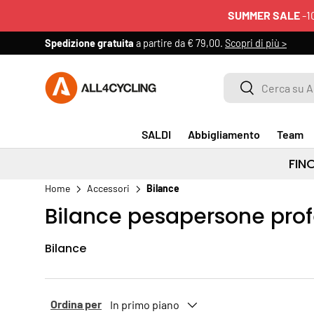
SUMMER SALE
-1
PASSA AI CONTENUTI
Spedizione gratuita
a partire da € 79,00.
Scopri di più >
Cerca su All4cycling
Cerca
SALDI
Abbigliamento
Team
FIN
Home
Accessori
Bilance
Bilance pesapersone prof
Bilance
Ordina per
In primo piano