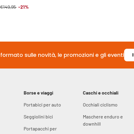
i vendita
Prezzo normale
€149,95
-21%
formato sulle novità, le promozioni e gli eventi
Borse e viaggi
Caschi e occhiali
Portabici per auto
Occhiali ciclismo
Seggiolini bici
Maschere enduro e
downhill
Portapacchi per