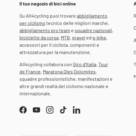
Il tuo negozio di bici online
A
Su All4cycling puoi trovare
abbigliamento
R
per ciclismo
tecnico delle migliori marche,
C
abbigliamento pro team
e
squadre nazionali
,
biciclette da corsa
,
MTB
,
gravel
ed
e-bike
,
accessori per il ciclista, componenti e
attrezzatura per la manutenzione.
O
All4cycling collabora con
Giro d'Italia
,
Tour
T
de France
,
Maratona Dles Dolomites
,
M
squadre professionistiche, manifestazioni e
altre grandi realtà del ciclismo nazionale e
internazionale.
Facebook
YouTube
Instagram
TikTok
LinkedIn