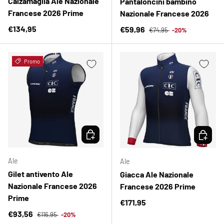
Calzamaglia Ale Nazionale
Pantaloncini bambino
Francese 2026 Prime
Nazionale Francese 2026
Prezzo normale
Prezzo normale
€134,95
Prezzo di vendita
€59,96
€74,95
-20%
Promo
SCEGLI OPZIONI
SCEGLI 
Ale
Ale
Gilet antivento Ale
Giacca Ale Nazionale
Nazionale Francese 2026
Francese 2026 Prime
Prime
Prezzo normale
€171,95
Prezzo normale
Prezzo di vendita
€93,56
€116,95
-20%