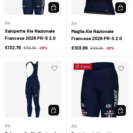
SCEGLI OPZIONI
SCEGLI 
Ale
Ale
Salopette Ale Nazionale
Maglia Ale Nazionale
Francese 2026 PR-S 2.0
Francese 2026 PR-S 2.0
Prezzo normale
Prezzo di vendita
Prezzo normale
€132,76
Prezzo di vendita
€103,96
€165,95
-20%
€129,95
-20%
Promo
SCEGLI OPZIONI
SCEGLI 
Ale
Ale