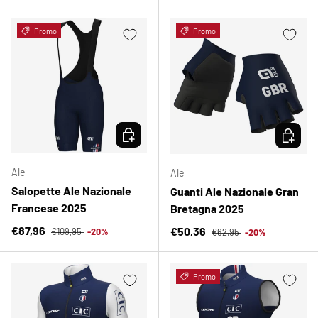
Promo
Promo
SCEGLI OPZIONI
SCEGLI 
Ale
Ale
Salopette Ale Nazionale
Guanti Ale Nazionale Gran
Francese 2025
Bretagna 2025
Prezzo normale
Prezzo di vendita
Prezzo normale
€87,96
Prezzo di vendita
€50,36
€109,95
-20%
€62,95
-20%
Promo