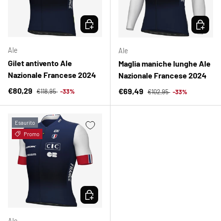
SCEGLI OPZIONI
SCEGLI 
Ale
Ale
Gilet antivento Ale
Maglia maniche lunghe Ale
Nazionale Francese 2024
Nazionale Francese 2024
Prezzo normale
Prezzo di vendita
Prezzo normale
€80,29
Prezzo di vendita
€69,49
€118,95
-33%
€102,95
-33%
Esaurito
Promo
SCEGLI OPZIONI
Ale