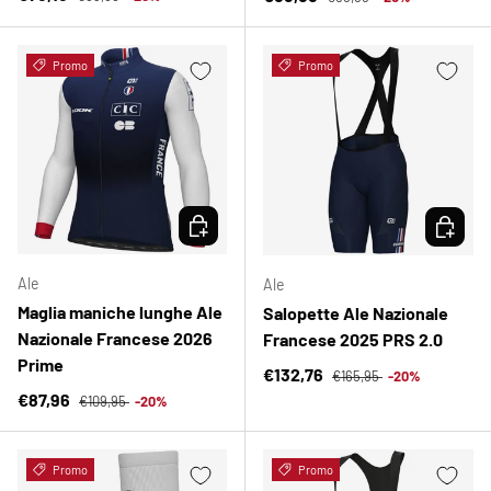
Promo
Promo
SCEGLI OPZIONI
SCEGLI 
Ale
Ale
Maglia maniche lunghe Ale
Salopette Ale Nazionale
Nazionale Francese 2026
Francese 2025 PRS 2.0
Prime
Prezzo normale
Prezzo di vendita
€132,76
€165,95
-20%
Prezzo normale
Prezzo di vendita
€87,96
€109,95
-20%
Promo
Promo