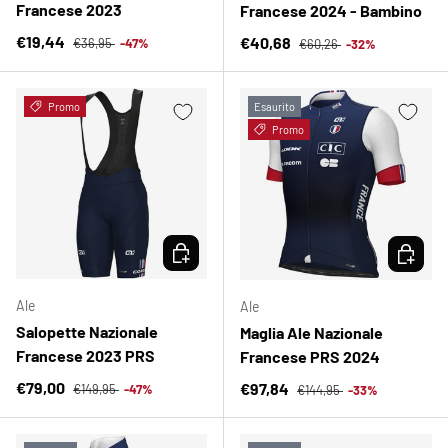
Francese 2023
Francese 2024 - Bambino
Prezzo normale
Prezzo di vendita
Prezzo normale
€19,44
Prezzo di vendita
€40,68
€36,95
-47%
€60,26
-32%
Promo
Esaurito
Promo
SCEGLI OPZIONI
SCEGLI 
Ale
Ale
Salopette Nazionale
Maglia Ale Nazionale
Francese 2023 PRS
Francese PRS 2024
Prezzo normale
Prezzo di vendita
Prezzo normale
€79,00
Prezzo di vendita
€97,84
€149,95
-47%
€144,95
-33%