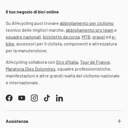
Il tuo negozio di bici online
Su All4cycling puoi trovare
abbigliamento per ciclismo
tecnico delle migliori marche,
abbigliamento pro team
e
squadre nazionali
,
biciclette da corsa
,
MTB
,
gravel
ed
e-
bike
, accessori per il ciclista, componenti e attrezzatura
per la manutenzione.
All4cycling collabora con
Giro d'Italia
,
Tour de France
,
Maratona Dles Dolomites
, squadre professionistiche,
manifestazioni e altre grandi realtà del ciclismo nazionale
e internazionale.
Facebook
YouTube
Instagram
TikTok
LinkedIn
Assistenza