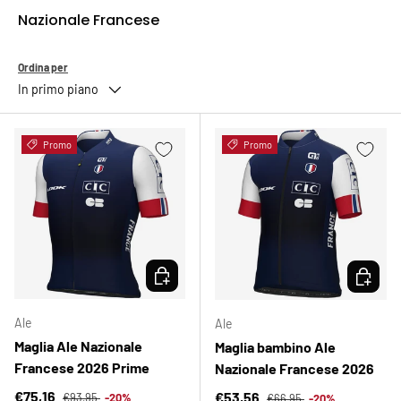
Nazionale Francese
Ordina per
In primo piano
Promo
Promo
SCEGLI OPZIONI
SCEGLI 
Ale
Ale
Maglia Ale Nazionale
Maglia bambino Ale
Francese 2026 Prime
Nazionale Francese 2026
Prezzo normale
Prezzo di vendita
Prezzo normale
€75,16
Prezzo di vendita
€53,56
€93,95
-20%
€66,95
-20%