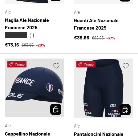
Ale
Ale
Maglia Ale Nazionale
Guanti Ale Nazionale
Francese 2025
Francese 2025
★★★★★
(1)
Prezzo normale
Prezzo di vendita
€39,66
€62,95
-37%
Prezzo normale
Prezzo di vendita
€75,16
€93,95
-20%
Promo
Promo
SCEGLI OPZIONI
SCEGLI 
Ale
Ale
Cappellino Nazionale
Pantaloncini Nazionale