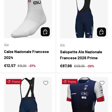
SCEGLI OPZIONI
SCEGLI 
Ale
Ale
Calze Nazionale Francese
Salopette Ale Nazionale
2024
Francese 2026 Prime
Prezzo normale
Prezzo di vendita
Prezzo normale
€12,57
Prezzo di vendita
€87,96
€19,95
-37%
€109,95
-20%
Promo
Promo