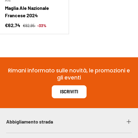
Maglia Ale Nazionale
Francese 2024
Prezzo normale
Prezzo di vendita
€62,74
€92,95
-33%
Rimani informato sulle novità, le promozioni e
gli eventi
ISCRIVITI
Abbigliamento strada