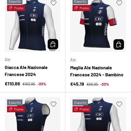
Esaurito
Esaurito
Promo
Promo
SCEGLI OPZIONI
SCEGLI 
Ale
Ale
Giacca Ale Nazionale
Maglia Ale Nazionale
Francese 2024
Francese 2024 - Bambino
Prezzo normale
Prezzo di vendita
Prezzo normale
€110,66
Prezzo di vendita
€45,19
€163,95
-33%
€66,95
-33%
Esaurito
Esaurito
Promo
Promo