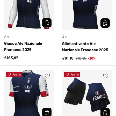
SCEGLI OPZIONI
SCEGLI 
Ale
Ale
Giacca Ale Nazionale
Gilet antivento Ale
Francese 2025
Nazionale Francese 2025
Prezzo normale
Prezzo normale
€163,95
Prezzo di vendita
€91,16
€113,95
-20%
Promo
Promo
SCEGLI OPZIONI
SCEGLI 