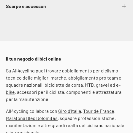
Scarpe e accessori
Il tuo negozio di bici online
Su All4cycling puoi trovare
abbigliamento per ciclismo
tecnico delle migliori marche,
abbigliamento pro team
e
squadre nazionali
,
biciclette da corsa
,
MTB
,
gravel
ed
e-
bike
, accessori per il ciclista, componenti e attrezzatura
per la manutenzione.
All4cycling collabora con
Giro d'Italia
,
Tour de France
,
Maratona Dles Dolomites
, squadre professionistiche,
manifestazioni e altre grandi realtà del ciclismo nazionale
e internazionale.