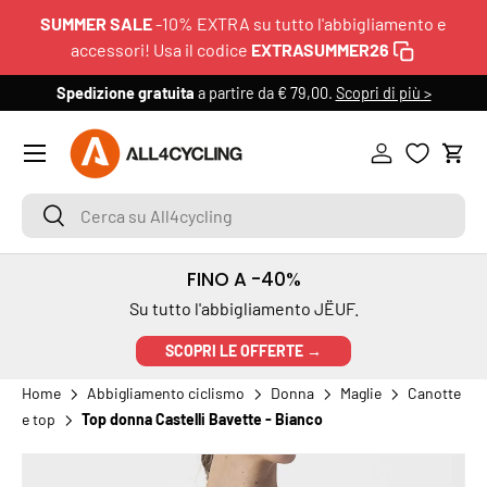
SUMMER SALE
-10% EXTRA su tutto l'abbigliamento e
PASSA AI CONTENUTI
accessori! Usa il codice
EXTRASUMMER26
Spedizione gratuita
a partire da € 79,00.
Scopri di più >
6
Menu
Accedi
Carr
Cerca su All4cycling
Cerca
FINO A -40%
Su tutto l'abbigliamento JËUF.
SCOPRI LE OFFERTE →
Home
Abbigliamento ciclismo
Donna
Maglie
Canotte
e top
Top donna Castelli Bavette - Bianco