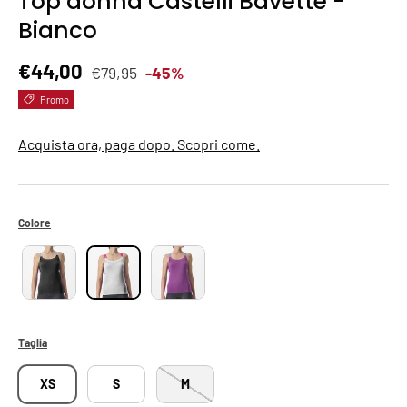
Top donna Castelli Bavette -
Bianco
Prezzo normale
Prezzo di vendita
€44,00
€79,95
-45%
Promo
Acquista ora, paga dopo. Scopri come.
Colore
Taglia
XS
S
M