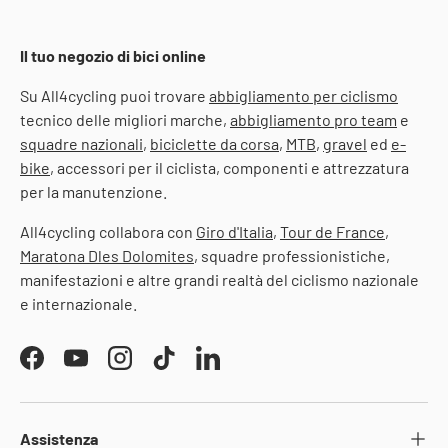
Il tuo negozio di bici online
Su All4cycling puoi trovare
abbigliamento per ciclismo
tecnico delle migliori marche,
abbigliamento pro team
e
squadre nazionali
,
biciclette da corsa
,
MTB
,
gravel
ed
e-
bike
, accessori per il ciclista, componenti e attrezzatura
per la manutenzione.
All4cycling collabora con
Giro d'Italia
,
Tour de France
,
Maratona Dles Dolomites
, squadre professionistiche,
manifestazioni e altre grandi realtà del ciclismo nazionale
e internazionale.
Facebook
YouTube
Instagram
TikTok
LinkedIn
Assistenza