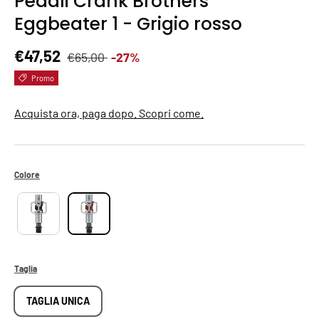
Pedali Crank Brothers
Eggbeater 1 - Grigio rosso
Prezzo normale
Prezzo di vendita
€47,52
€65,00
-27%
Promo
Acquista ora, paga dopo. Scopri come.
Colore
Taglia
TAGLIA UNICA