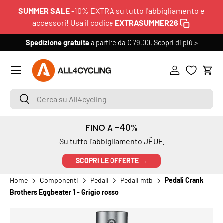
SUMMER SALE
-10% EXTRA su tutto l'abbigliamento e
PASSA AI CONTENUTI
accessori! Usa il codice
EXTRASUMMER26
Spedizione gratuita
a partire da € 79,00.
Scopri di più >
6
Menu
Accedi
Carr
Cerca su All4cycling
Cerca
FINO A -40%
Su tutto l'abbigliamento JËUF.
SCOPRI LE OFFERTE →
Home
Componenti
Pedali
Pedali mtb
Pedali Crank
Brothers Eggbeater 1 - Grigio rosso