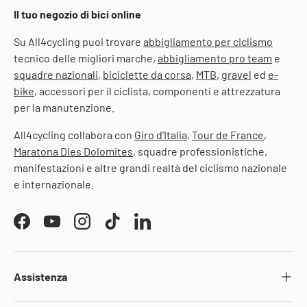
Il tuo negozio di bici online
Su All4cycling puoi trovare
abbigliamento per ciclismo
tecnico delle migliori marche,
abbigliamento pro team
e
squadre nazionali
,
biciclette da corsa
,
MTB
,
gravel
ed
e-
bike
, accessori per il ciclista, componenti e attrezzatura
per la manutenzione.
All4cycling collabora con
Giro d'Italia
,
Tour de France
,
Maratona Dles Dolomites
, squadre professionistiche,
manifestazioni e altre grandi realtà del ciclismo nazionale
e internazionale.
Facebook
YouTube
Instagram
TikTok
LinkedIn
Assistenza