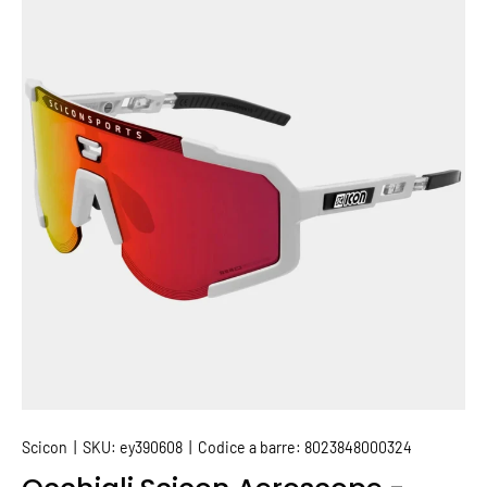
PASSA ALLE INFORMAZIONI SUL PRODOTTO
Scicon
|
SKU:
ey390608
|
Codice a barre:
8023848000324