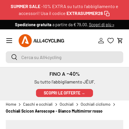
SUMMER SALE
-10% EXTRA su tutto l'abbigliamento e
PASSA AI CONTENUTI
accessori! Usa il codice
EXTRASUMMER26
Spedizione gratuita
a partire da € 79,00.
Scopri di più >
6
Menu
Accedi
Carr
Cerca su All4cycling
Cerca
FINO A -40%
Su tutto l'abbigliamento JËUF.
SCOPRI LE OFFERTE →
Home
Caschi e occhiali
Occhiali
Occhiali ciclismo
Occhiali Scicon Aeroscope - Bianco Multimirror rosso