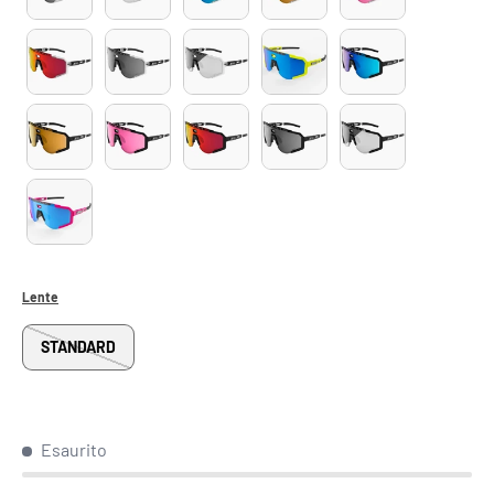
Lente
STANDARD
Esaurito