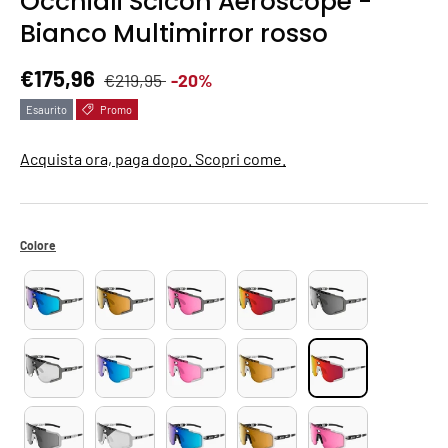
Occhiali Scicon Aeroscope -
Bianco Multimirror rosso
Prezzo normale
Prezzo di vendita
€175,96
€219,95
-20%
Esaurito
Promo
Acquista ora, paga dopo. Scopri come.
Colore