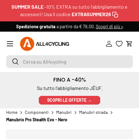
SUMMER SALE
-10% EXTRA su tutto l'abbigliamento e
PASSA AI CONTENUTI
accessori! Usa il codice
EXTRASUMMER26
Spedizione gratuita
a partire da € 79,00.
Scopri di più >
6
Menu
Accedi
Carr
Cerca su All4cycling
Cerca
FINO A -40%
Su tutto l'abbigliamento JËUF.
SCOPRI LE OFFERTE →
Home
Componenti
Manubri
Manubri strada
Manubrio Pro Stealth Evo - Nero