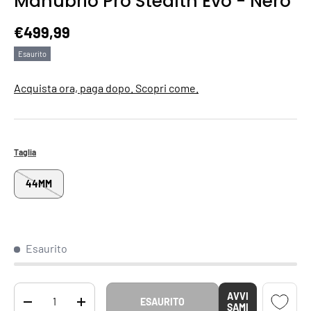
Manubrio Pro Stealth Evo - Nero
Prezzo normale
€499,99
Esaurito
Acquista ora, paga dopo. Scopri come.
Taglia
44MM
Esaurito
Q.tà
AVVI
ESAURITO
DIMINUIRE LA QUANTITÀ
AUMENTA LA QUANTITÀ
SAMI