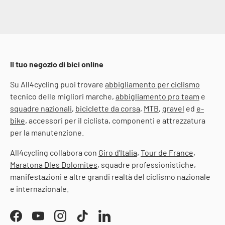
Il tuo negozio di bici online
Su All4cycling puoi trovare
abbigliamento per ciclismo
tecnico delle migliori marche,
abbigliamento pro team
e
squadre nazionali
,
biciclette da corsa
,
MTB
,
gravel
ed
e-
bike
, accessori per il ciclista, componenti e attrezzatura
per la manutenzione.
All4cycling collabora con
Giro d'Italia
,
Tour de France
,
Maratona Dles Dolomites
, squadre professionistiche,
manifestazioni e altre grandi realtà del ciclismo nazionale
e internazionale.
Facebook
YouTube
Instagram
TikTok
LinkedIn