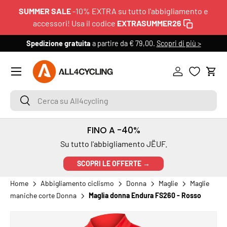
SUMMER SALE
-10% EXTRA su tutto l'abbigliamento e
PASSA AI CONTENUTI
accessori! Usa il codice
EXTRASUMMER26
Spedizione gratuita
a partire da € 79,00.
Scopri di più >
6
Menu
Accedi
Carr
Cerca su All4cycling
Cerca
FINO A -40%
Su tutto l'abbigliamento JËUF.
SCOPRI LE OFFERTE →
Home
Abbigliamento ciclismo
Donna
Maglie
Maglie
maniche corte Donna
Maglia donna Endura FS260 - Rosso