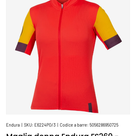
PASSA ALLE INFORMAZIONI SUL PRODOTTO
Endura
|
SKU:
E6224PO/3
|
Codice a barre:
5056286950725