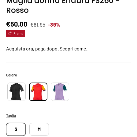
Maglia donna Endura FS260 -
Rosso
Prezzo normale
Prezzo di vendita
€50,00
€81,95
-39%
Promo
Acquista ora, paga dopo. Scopri come.
Colore
Taglia
S
M