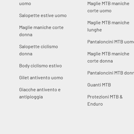
uomo
Maglie MTB maniche
corte uomo
Salopette estive uomo
Maglie MTB maniche
Maglie maniche corte
lunghe
donna
Pantaloncini MTB uom
Salopette ciclismo
donna
Maglie MTB maniche
corte donna
Body ciclismo estivo
Pantaloncini MTB don
Gilet antivento uomo
Guanti MTB
Giacche antivento e
antipioggia
Protezioni MTB &
Enduro