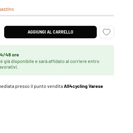
gazzino
AGGIUNGI AL CARRELLO
NTITÀ
MENTA LA QUANTITÀ
4/48 ore
 è già disponibile e sarà affidato al corriere entro
avorativi.
mediata presso il punto vendita
All4cycling Varese