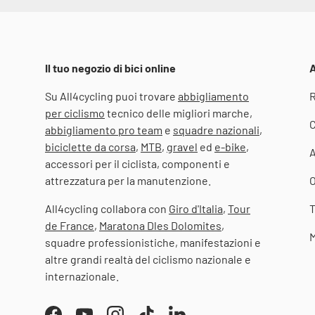
Il tuo negozio di bici online
A
Su All4cycling puoi trovare
abbigliamento
R
per ciclismo
tecnico delle migliori marche,
C
abbigliamento pro team
e
squadre nazionali
,
biciclette da corsa
,
MTB
,
gravel
ed
e-bike
,
accessori per il ciclista, componenti e
attrezzatura per la manutenzione.
O
All4cycling collabora con
Giro d'Italia
,
Tour
T
de France
,
Maratona Dles Dolomites
,
M
squadre professionistiche, manifestazioni e
altre grandi realtà del ciclismo nazionale e
internazionale.