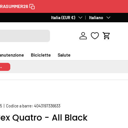
TRASUMMER26
60 giorni per il reso
Paese/Regione
Italia (EUR €)
Lingua
. Gratuito in Italia.
Italiano
Scopri
Accedi
Carrello
anutenzione
Biciclette
Salute
 →
15
|
Codice a barre:
4043197336633
x Quatro - All Black