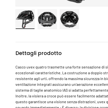
Carica immagine 1 nella visualizzazione galleria
Carica immagine 2 nella visualizzazio
Carica immagine 3 nella
Dettagli prodotto
Casco uvex quatro trasmette una forte sensazione di si
eccezionali caratteristiche. La costruzione a doppio str
resistente agli urti, offrendo la massima sicurezza in bic
ventilazione integrati assicurano un'aerazione eccelle
sistema di taglie anatomico IAS si adatta perfettamente 
Inoltre, la visiera a croce può essere facilmente adatta
questo garantisce una visione senza distrazioni. uvex q
sguardo immediatamente - È diverso: la divisione croma