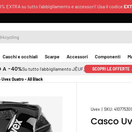
0% EXTRA su tutto l'abbigliamento e accessori! Usa il codice
EX
Caschi e occhiali
Scarpe
Accessori
Componenti
M
O A -40%
Su tutto l'abbigliamento JËUF.
SCOPRI LE OFFERTE
 Uvex Quatro - All Black
Uvex
|
SKU:
41077530
Casco Uve