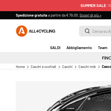
SUMMER SALE
-1
PASSA AI CONTENUTI
Spedizione gratuita
a partire da € 79,00.
Scopri di più >
Cerca su All4cycling
Cerca
SALDI
Abbigliamento
Team
FIN
Home
Caschi e occhiali
Caschi
Caschi mtb
Casco
PASSA ALLE INFORMAZIONI SUL PRODOTTO