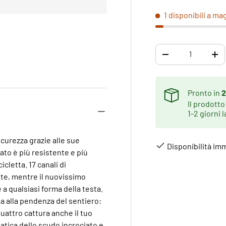
1 disponibili a ma
Q.tà
DIMINUIRE LA QUA
AU
ne galleria
 visualizzazione galleria
Pronto in
2
Il prodotto
1-2 giorni l
curezza grazie alle sue
Disponibilità im
ato è più resistente e più
icletta. 17 canali di
nte, mentre il nuovissimo
a qualsiasi forma della testa.
ta alla pendenza del sentiero:
uattro cattura anche il tuo
tica dello scudo incrociato e