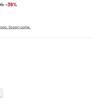
ndita
o normale
95
-39%
dopo. Scopri come.