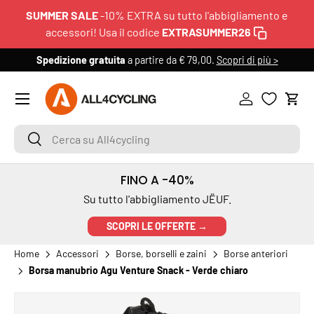
SUMMER SALE
-10% EXTRA su tutto l'abbigliamento e
PASSA AI CONTENUTI
accessori! Usa il codice
EXTRASUMMER26
Spedizione gratuita
a partire da € 79,00.
Scopri di più >
6
Menu
Accedi
Carr
Cerca su All4cycling
Cerca
FINO A -40%
Su tutto l'abbigliamento JËUF.
SCOPRI LE OFFERTE →
Home
Accessori
Borse, borselli e zaini
Borse anteriori
Borsa manubrio Agu Venture Snack - Verde chiaro