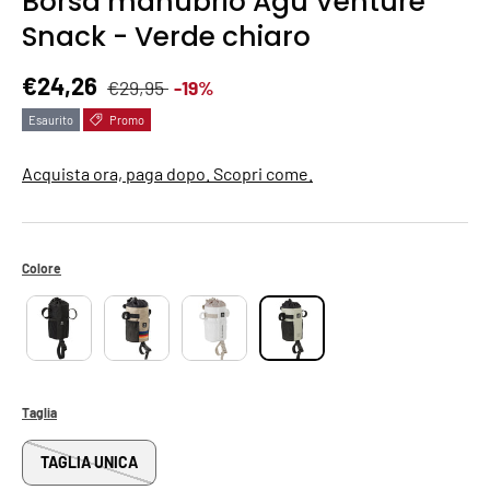
Borsa manubrio Agu Venture
Snack - Verde chiaro
Prezzo normale
Prezzo di vendita
€24,26
€29,95
-19%
Esaurito
Promo
Acquista ora, paga dopo. Scopri come.
Colore
Taglia
TAGLIA UNICA