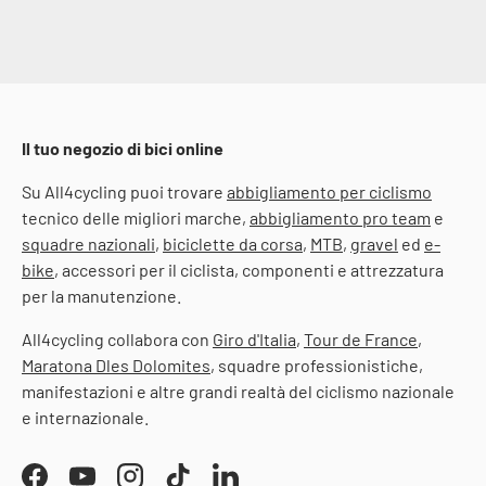
Il tuo negozio di bici online
Su All4cycling puoi trovare
abbigliamento per ciclismo
tecnico delle migliori marche,
abbigliamento pro team
e
squadre nazionali
,
biciclette da corsa
,
MTB
,
gravel
ed
e-
bike
, accessori per il ciclista, componenti e attrezzatura
per la manutenzione.
All4cycling collabora con
Giro d'Italia
,
Tour de France
,
Maratona Dles Dolomites
, squadre professionistiche,
manifestazioni e altre grandi realtà del ciclismo nazionale
e internazionale.