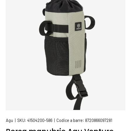
PASSA ALLE INFORMAZIONI SUL PRODOTTO
Agu
|
SKU:
41504200-586
|
Codice a barre:
8720866097281