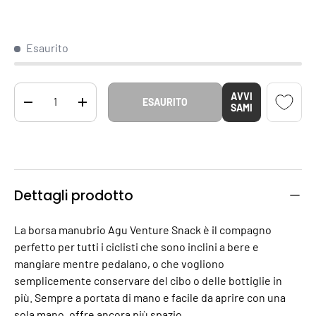
Esaurito
Q.tà
AVVI
ESAURITO
DIMINUIRE LA QUANTITÀ
AUMENTA LA QUANTITÀ
SAMI
Dettagli prodotto
La borsa manubrio Agu Venture Snack è il compagno
perfetto per tutti i ciclisti che sono inclini a bere e
mangiare mentre pedalano, o che vogliono
semplicemente conservare del cibo o delle bottiglie in
più. Sempre a portata di mano e facile da aprire con una
sola mano, offre ancora più spazio.