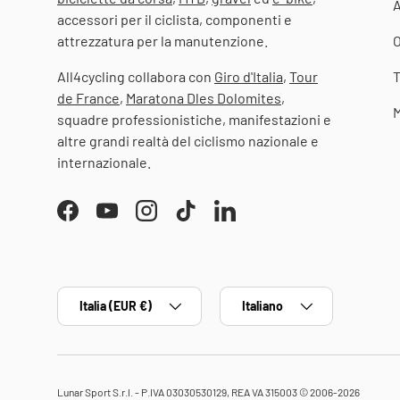
accessori per il ciclista, componenti e
attrezzatura per la manutenzione.
O
All4cycling collabora con
Giro d'Italia
,
Tour
T
de France
,
Maratona Dles Dolomites
,
M
squadre professionistiche, manifestazioni e
altre grandi realtà del ciclismo nazionale e
internazionale.
Facebook
YouTube
Instagram
TikTok
LinkedIn
Paese/Regione
Lingua
Italia (EUR €)
Italiano
Lunar Sport S.r.l. - P.IVA 03030530129, REA VA 315003 © 2006-2026