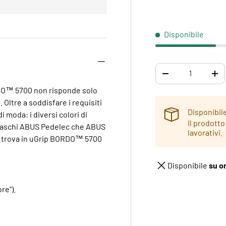
Disponibile
Q.tà
DIMINUIRE LA QUA
AU
RDO™ 5700 non risponde solo
 Oltre a soddisfare i requisiti
Disponibil
i moda: i diversi colori di
Il prodotto
caschi ABUS Pedelec che ABUS
lavorativi.
ici trova in uGrip BORDO™ 5700
Disponibile
su o
re").