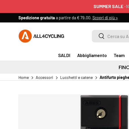
SUMMER SALE
-1
PASSA AI CONTENUTI
Spedizione gratuita
a partire da € 79,00.
Scopri di più >
Cerca su All4cycling
Cerca
SALDI
Abbigliamento
Team
FIN
Home
Accessori
Lucchetti e catene
Antifurto piegh
PASSA ALLE INFORMAZIONI SUL PRODOTTO