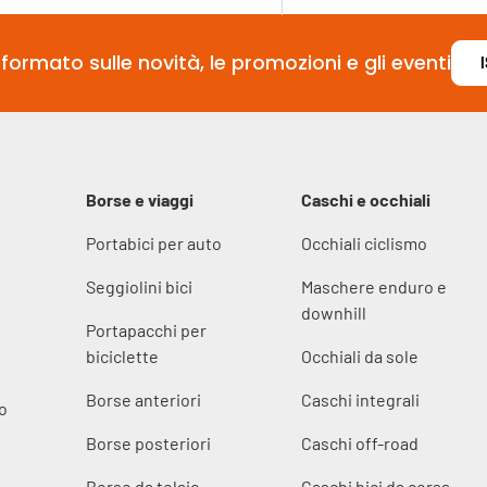
formato sulle novità, le promozioni e gli eventi
Borse e viaggi
Caschi e occhiali
Portabici per auto
Occhiali ciclismo
Seggiolini bici
Maschere enduro e
downhill
Portapacchi per
biciclette
Occhiali da sole
Borse anteriori
Caschi integrali
o
Borse posteriori
Caschi off-road
Borse da telaio
Caschi bici da corsa