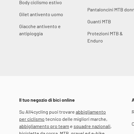
Body ciclismo estivo
Pantaloncini MTB don
Gilet antivento uomo
Guanti MTB
Giacche antivento e
antipioggia
Protezioni MTB &
Enduro
Il tuo negozio di bici online
A
Su All4cycling puoi trovare
abbigliamento
R
per ciclismo
tecnico delle migliori marche,
C
abbigliamento pro team
e
squadre nazionali
,
biciclette da corsa
,
MTB
,
gravel
ed
e-bike
,