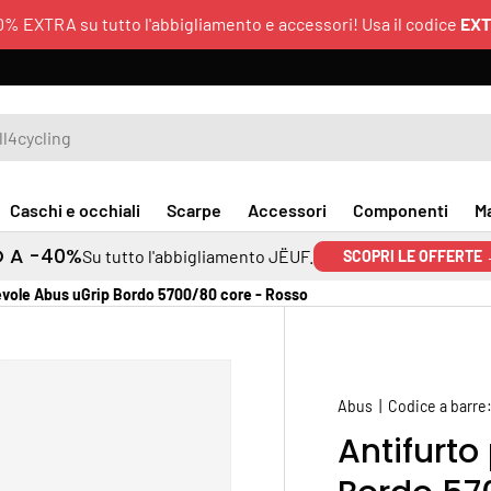
0% EXTRA su tutto l'abbigliamento e accessori! Usa il codice
EX
Caschi e occhiali
Scarpe
Accessori
Componenti
M
O A -40%
Su tutto l'abbigliamento JËUF.
SCOPRI LE OFFERTE
evole Abus uGrip Bordo 5700/80 core - Rosso
Abus
|
Codice a barre
Antifurto