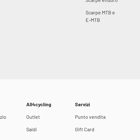
Scarpe MTB e
E-MTB
All4cycling
Servizi
zio
Outlet
Punto vendita
i
Saldi
Gift Card