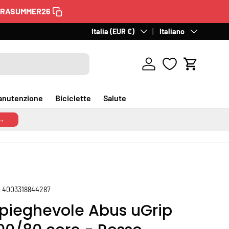
TRASUMMER26
60 giorni per il reso
Paese/Regione
Italia (EUR €)
Lingua
. Gratuito in Italia.
Italiano
Scopri
Accedi
Carrello
anutenzione
Biciclette
Salute
 →
:
4003318844287
 pieghevole Abus uGrip