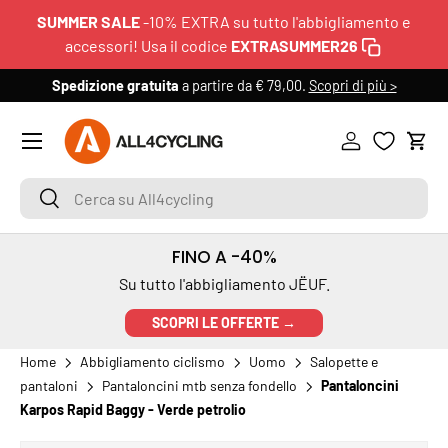
SUMMER SALE
-10% EXTRA su tutto l'abbigliamento e
PASSA AI CONTENUTI
accessori! Usa il codice
EXTRASUMMER26
Spedizione gratuita
a partire da € 79,00.
Scopri di più >
6
Menu
Accedi
Carr
Cerca su All4cycling
Cerca
FINO A -40%
Su tutto l'abbigliamento JËUF.
SCOPRI LE OFFERTE →
Home
Abbigliamento ciclismo
Uomo
Salopette e
pantaloni
Pantaloncini mtb senza fondello
Pantaloncini
Karpos Rapid Baggy - Verde petrolio