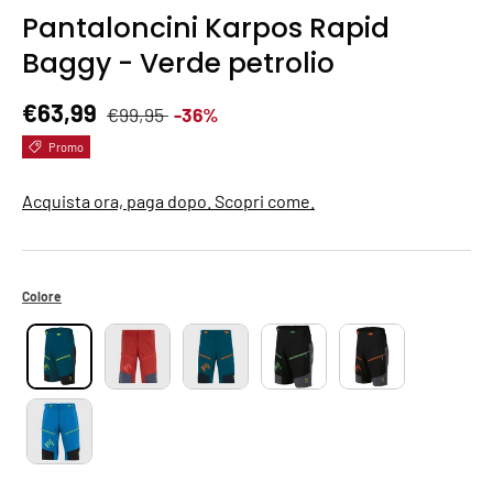
Pantaloncini Karpos Rapid
Baggy - Verde petrolio
Prezzo normale
Prezzo di vendita
€63,99
€99,95
-36%
Promo
Acquista ora, paga dopo. Scopri come.
Colore