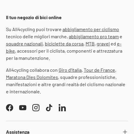
Il tuo negozio di bici online
Su All4cycling puoi trovare
abbigliamento per ciclismo
tecnico delle migliori marche,
abbigliamento pro team
e
squadre nazionali
,
biciclette da corsa
,
MTB
,
gravel
ed
e-
bike
, accessori per il ciclista, componenti e attrezzatura
per la manutenzione.
All4cycling collabora con
Giro d'Italia
,
Tour de France
,
Maratona Dles Dolomites
, squadre professionistiche,
manifestazioni e altre grandi realtà del ciclismo nazionale
e internazionale.
Facebook
YouTube
Instagram
TikTok
LinkedIn
Assistenza