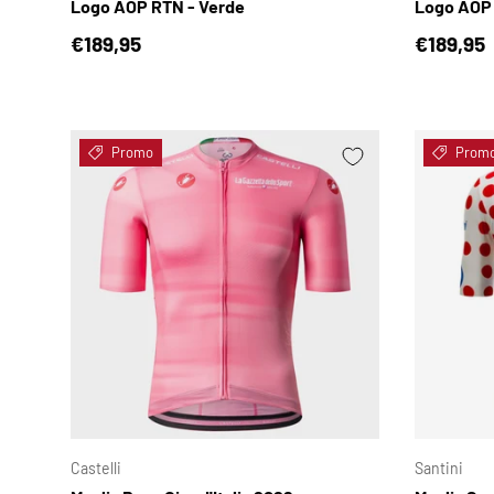
Logo AOP RTN - Verde
Logo AOP 
Prezzo normale
Prezzo 
€189,95
€189,95
Promo
Prom
SCEGLI OPZIONI
Castelli
Santini