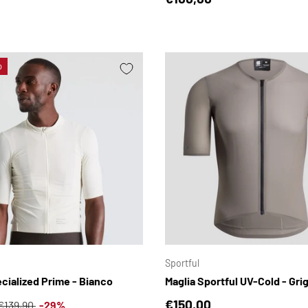
o
SCEGLI OPZIONI
Sportful
cialized Prime - Bianco
Maglia Sportful UV-Cold - Gri
i vendita
Prezzo normale
Prezzo normale
€150,00
€139,90
-29%