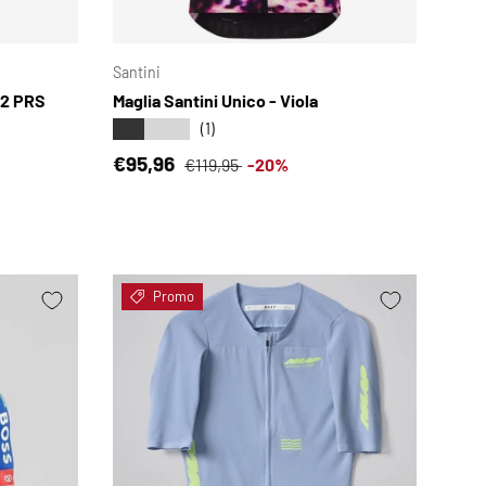
SCEGLI OPZIONI
SCEGLI OPZIONI
Santini
22 PRS
Maglia Santini Unico - Viola
★★★★★
(1)
Prezzo di vendita
Prezzo normale
€95,96
€119,95
-20%
Promo