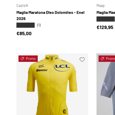
Castelli
Maap
Maglia Maratona Dles Dolomites - Enel
Maglia Ma
2026
★★★★★
★★★★★
(1)
Prezzo d
€129,95
Prezzo normale
€85,00
Promo
Prom