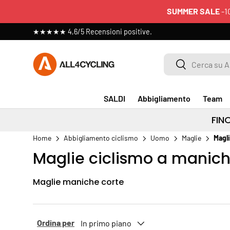
SUMMER SALE
-1
PASSA AI CONTENUTI
★★★★★ 4,6/5 Recensioni positive.
Cerca su All4cycling
Cerca
SALDI
Abbigliamento
Team
FIN
Home
Abbigliamento ciclismo
Uomo
Maglie
Magl
Maglie ciclismo a manic
Maglie maniche corte
Ordina per
In primo piano