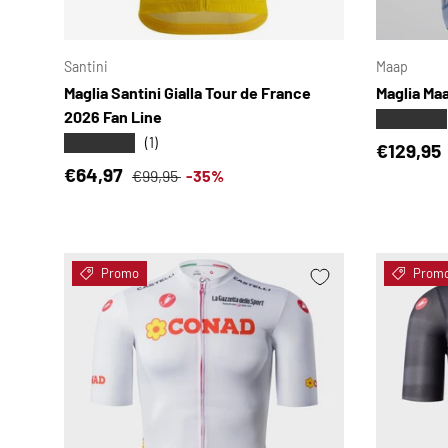
SCEGLI OPZIONI
Santini
Maap
Maglia Santini Gialla Tour de France
Maglia Ma
2026 Fan Line
★★★★★
★★★★★
(1)
Prezzo d
€129,95
Prezzo di vendita
Prezzo normale
€64,97
€99,95
-35%
Promo
Prom