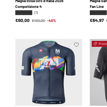
Maglia Rosa Giro d'Italia 2026
Maglia San
Competizione 4
Fan Line
★★★★★
★★★★★
(1)
Prezzo di vendita
Prezzo normale
Prezzo d
€60,00
€64,97
€100,00
-40%
Prom
SCEGLI OPZIONI