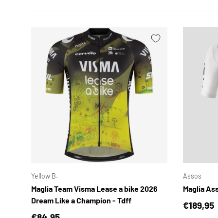
SCEGLI OPZIONI
Yellow B.
Assos
Maglia Team Visma Lease a bike 2026
Maglia Ass
Dream Like a Champion - Tdff
Prezzo 
€189,95
Prezzo normale
€84,95