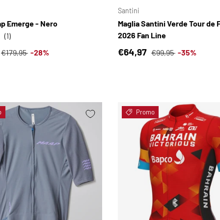
Santini
ap Emerge - Nero
Maglia Santini Verde Tour de 
2026 Fan Line
(1)
i vendita
Prezzo normale
Prezzo di vendita
Prezzo normale
€64,97
€179,95
-28%
€99,95
-35%
o
Promo