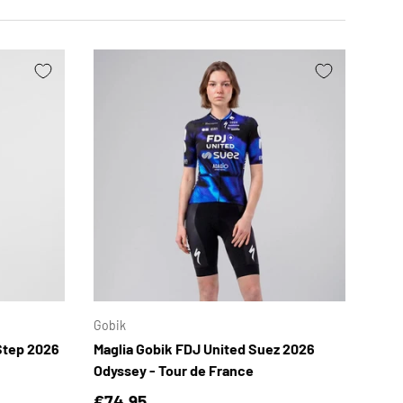
SCEGLI OPZIONI
SCEGLI OPZIONI
Gobik
-Step 2026
Maglia Gobik FDJ United Suez 2026
Odyssey - Tour de France
Prezzo normale
€74,95