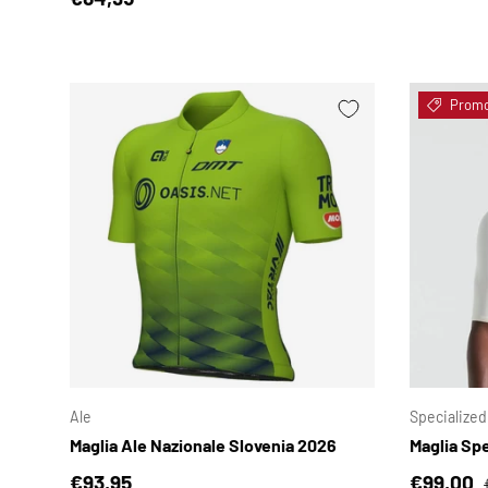
Prom
SCEGLI OPZIONI
Ale
Specialized
Maglia Ale Nazionale Slovenia 2026
Maglia Spe
Prezzo normale
Prezzo d
€93,95
€99,00