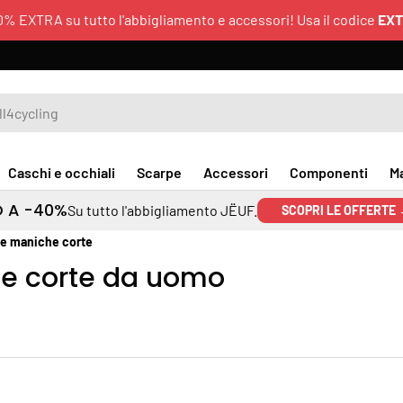
0% EXTRA su tutto l'abbigliamento e accessori! Usa il codice
EX
Caschi e occhiali
Scarpe
Accessori
Componenti
M
O A -40%
Su tutto l'abbigliamento JËUF.
SCOPRI LE OFFERTE
ie maniche corte
he corte da uomo