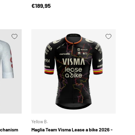
Prezzo normale
€189,95
SCEGLI OPZIONI
SCEGLI OPZIONI
Yellow B.
echanism
Maglia Team Visma Lease a bike 2026 -