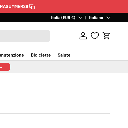
TRASUMMER26
Paese/Regione
Italia (EUR €)
Lingua
Italiano
Accedi
Carrello
anutenzione
Biciclette
Salute
 →