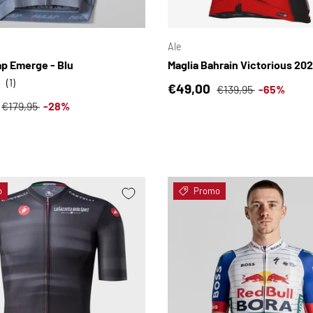
SCEGLI OPZIONI
Ale
ap Emerge - Blu
Maglia Bahrain Victorious 20
(1)
Prezzo di vendita
Prezzo normale
€49,00
€139,95
-65%
i vendita
Prezzo normale
€179,95
-28%
o
Promo