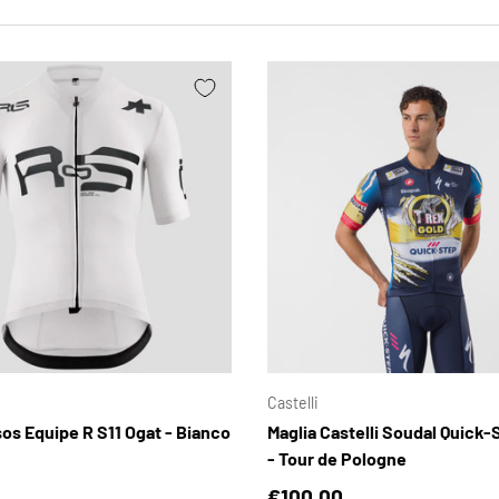
SCEGLI OPZIONI
Castelli
os Equipe R S11 Ogat - Bianco
Maglia Castelli Soudal Quick
- Tour de Pologne
normale
Prezzo normale
€100,00