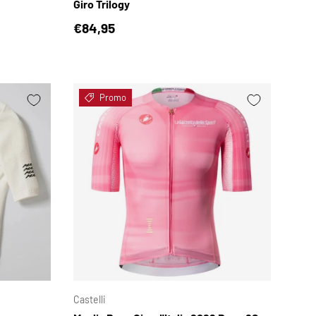
Giro Trilogy
Prezzo normale
€84,95
Promo
SCEGLI OPZIONI
SCEGLI OPZIONI
Castelli