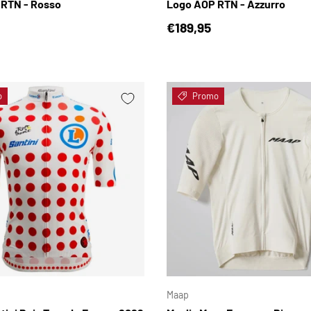
RTN - Rosso
Logo AOP RTN - Azzurro
normale
Prezzo normale
€189,95
o
Promo
SCEGLI OPZIONI
Maap