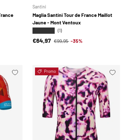
Santini
France
Maglia Santini Tour de France Maillot
Jaune - Mont Ventoux
★★★★★
(1)
Prezzo di vendita
Prezzo normale
€64,97
€99,95
-35%
Promo