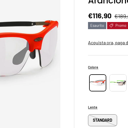
Arancion
Prezzo di ve
Prezz
€116,90
€189
Esaurito
Promo
Acquista ora, paga 
Colore
Lente
STANDARD