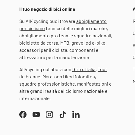
Il tuo negozio di bici online
A
Su All4cycling puoi trovare
abbigliamento
R
per ciclismo
tecnico delle migliori marche,
C
abbigliamento pro team
e
squadre nazionali
,
biciclette da corsa
,
MTB
,
gravel
ed
e-bike
,
accessori per il ciclista, componenti e
attrezzatura per la manutenzione.
O
All4cycling collabora con
Giro d'Italia
,
Tour
T
de France
,
Maratona Dles Dolomites
,
M
squadre professionistiche, manifestazioni e
altre grandi realtà del ciclismo nazionale e
internazionale.
Facebook
YouTube
Instagram
TikTok
LinkedIn