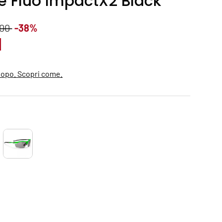
e Fluo ImpactX2 Black
ndita
o normale
,00
-38%
dopo. Scopri come.