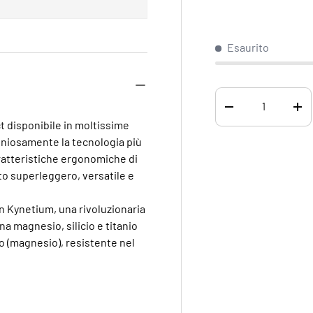
Esaurito
Q.tà
DIMINUIRE LA QUA
AU
t disponibile in moltissime
moniosamente la tecnologia più
aratteristiche ergonomiche di
to superleggero, versatile e
in Kynetium, una rivoluzionaria
na magnesio, silicio e titanio
o (magnesio), resistente nel