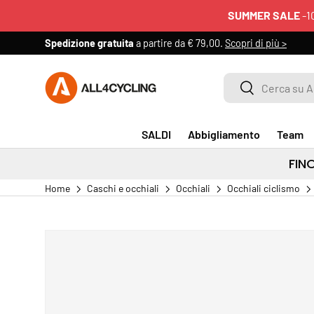
SUMMER SALE
-1
PASSA AI CONTENUTI
Spedizione gratuita
a partire da € 79,00.
Scopri di più >
Cerca su All4cycling
Cerca
SALDI
Abbigliamento
Team
FIN
Home
Caschi e occhiali
Occhiali
Occhiali ciclismo
PASSA ALLE INFORMAZIONI SUL PRODOTTO