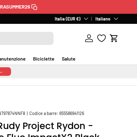
TRASUMMER26
60 giorni per il reso
Paese/Regione
Italia (EUR €)
Lingua
. Gratuito in Italia.
Italiano
Scopri
Accedi
Carrello
anutenzione
Biciclette
Salute
 →
N797874NNF8
|
Codice a barre:
655586941126
Rudy Project Rydon -