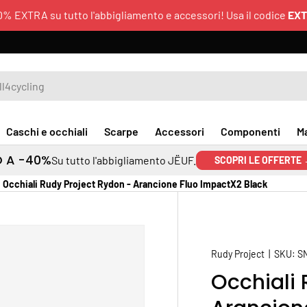
0% EXTRA su tutto l'abbigliamento e accessori! Usa il codice
EX
Caschi e occhiali
Scarpe
Accessori
Componenti
M
O A -40%
Su tutto l'abbigliamento JËUF.
SCOPRI LE OFFERTE
Occhiali Rudy Project Rydon - Arancione Fluo ImpactX2 Black
Rudy Project
|
SKU:
S
Occhiali 