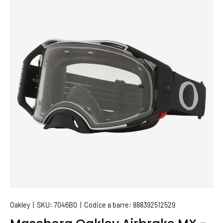
PASSA ALLE INFORMAZIONI SUL PRODOTTO
Oakley
|
SKU:
7046B0
|
Codice a barre:
888392512529