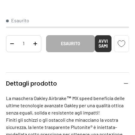
Esaurito
Q.tà
AVVI
ESAURITO
DIMINUIRE LA QUANTITÀ
AUMENTA LA QUANTITÀ
SAMI
Dettagli prodotto
La maschera Oakley Airbrake™ MX speed beneficia delle
ultime tecnologie avanzate Oakley per una qualità ottica
senza eguali, solida e resistente agli impatti!
Finiti gli schizzi o gli ostacoli che minacciano la vostra
sicurezza, la lente trasparente Plutonite® è iniettata-
modellata sotto pressione per ottenere una protezione