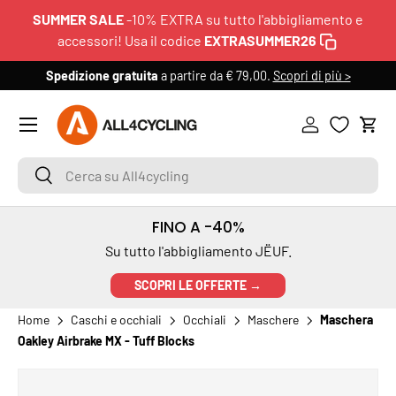
SUMMER SALE
-10% EXTRA su tutto l'abbigliamento e
PASSA AI CONTENUTI
accessori! Usa il codice
EXTRASUMMER26
Spedizione gratuita
a partire da € 79,00.
Scopri di più >
6
Menu
Accedi
Carr
Cerca su All4cycling
Cerca
FINO A -40%
Su tutto l'abbigliamento JËUF.
SCOPRI LE OFFERTE →
Home
Caschi e occhiali
Occhiali
Maschere
Maschera
Oakley Airbrake MX - Tuff Blocks