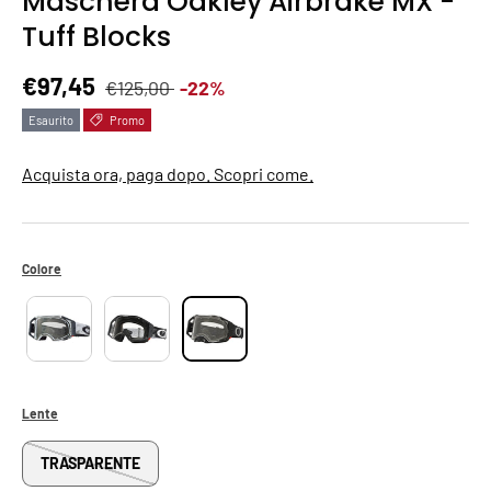
Maschera Oakley Airbrake MX -
Tuff Blocks
Prezzo normale
Prezzo di vendita
€97,45
€125,00
-22%
Esaurito
Promo
Acquista ora, paga dopo. Scopri come.
Colore
Lente
TRASPARENTE