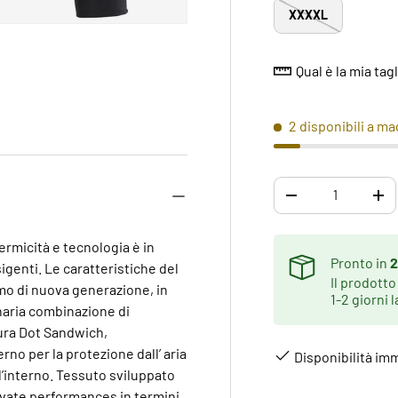
XXXXL
Qual è la mia tag
ne galleria
2 disponibili a m
Q.tà
DIMINUIRE LA QUA
AU
ermicità e tecnologia è in
Pronto in
2
igenti. Le caratteristiche del
Il prodotto
smo di nuova generazione, in
1-2 giorni l
inaria combinazione di
ttura Dot Sandwich,
rno per la protezione dall’ aria
Disponibilità im
ll’interno. Tessuto sviluppato
levate performances in termini