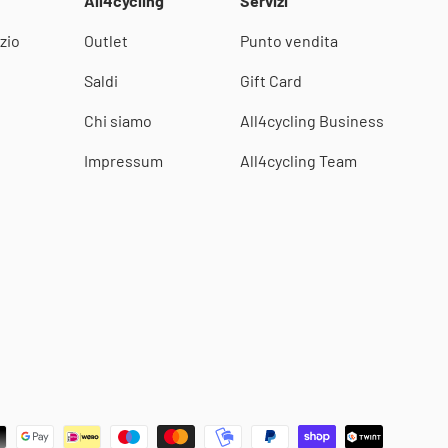
All4cycling
Servizi
zio
Outlet
Punto vendita
i
Saldi
Gift Card
Chi siamo
All4cycling Business
Impressum
All4cycling Team
i