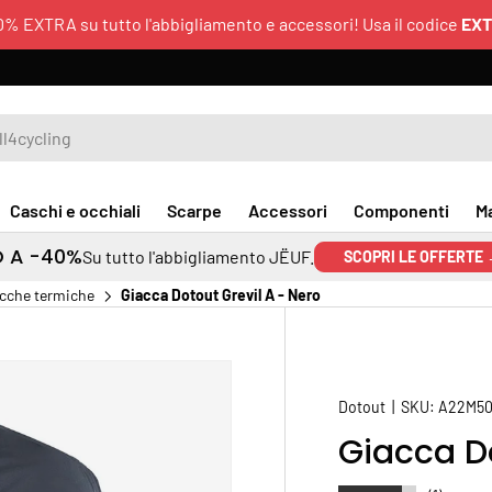
0% EXTRA su tutto l'abbigliamento e accessori! Usa il codice
EX
Caschi e occhiali
Scarpe
Accessori
Componenti
M
O A -40%
Su tutto l'abbigliamento JËUF.
SCOPRI LE OFFERTE
cche termiche
Giacca Dotout Grevil A - Nero
Dotout
|
SKU:
A22M50
Giacca Do