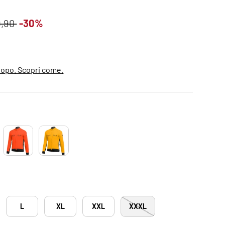
ndita
zo normale
9,90
-30%
dopo. Scopri come.
L
XL
XXL
XXXL