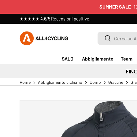
SUMMER SALE
-1
PASSA AI CONTENUTI
★★★★★ 4,6/5 Recensioni positive.
Cerca su All4cycling
Cerca
SALDI
Abbigliamento
Team
FIN
Home
Abbigliamento ciclismo
Uomo
Giacche
Gia
PASSA ALLE INFORMAZIONI SUL PRODOTTO