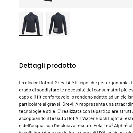
Carica immagine 1 nella visualizzazione galleria
Carica immagine 2 nella visualizzazio
Dettagli prodotto
La giacca Dotout Grevil A è il capo che per ergonomia, t
grado di soddisfare le necessità dei consumatori più es
capo e il fit confortevole lo rendono adatto ad un cicli
particolare al gravel. Grevil A rappresenta una straord
tecnologie e stile. E’ realizzata con la particolare stru
accoppiando il tessuto Dot Air Water Block Light all’este
e dell’acqua, con l’esclusivo tessuto Polartec® Alpha® a
in collaborazione con le forze speciali USA, assicura e