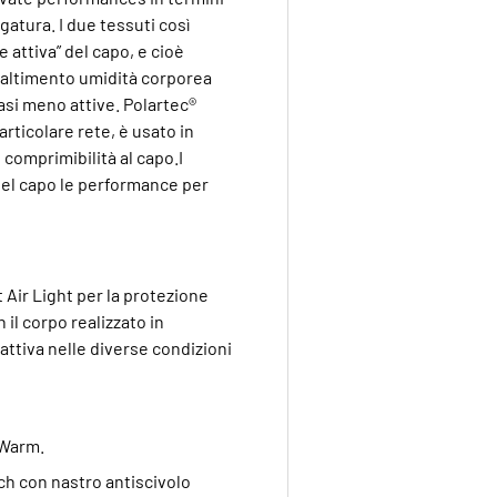
ugatura. I due tessuti così
 attiva” del capo, e cioè
altimento umidità corporea
fasi meno attive. Polartec®
rticolare rete, è usato in
comprimibilità al capo.I
 del capo le performance per
Air Light per la protezione
 il corpo realizzato in
attiva nelle diverse condizioni
 Warm.
ch con nastro antiscivolo