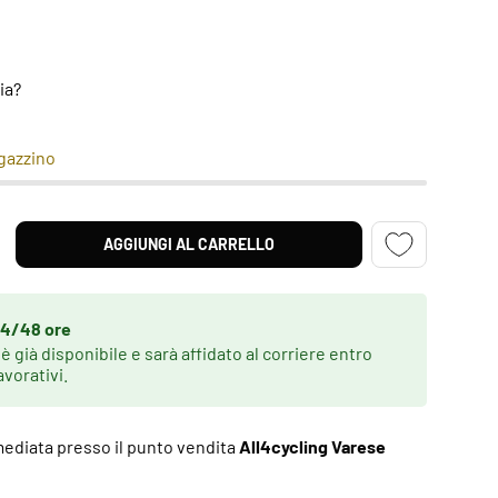
lia?
agazzino
AGGIUNGI AL CARRELLO
NTITÀ
MENTA LA QUANTITÀ
4/48 ore
 è già disponibile e sarà affidato al corriere entro
avorativi.
mediata presso il punto vendita
All4cycling Varese