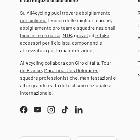
Il tuo negozio di bici online
A
Su All4cycling puoi trovare
abbigliamento
R
per ciclismo
tecnico delle migliori marche,
C
abbigliamento pro team
e
squadre nazionali
,
biciclette da corsa
,
MTB
,
gravel
ed
e-bike
,
accessori per il ciclista, componenti e
attrezzatura per la manutenzione.
O
All4cycling collabora con
Giro d'Italia
,
Tour
T
de France
,
Maratona Dles Dolomites
,
M
squadre professionistiche, manifestazioni e
altre grandi realtà del ciclismo nazionale e
internazionale.
Facebook
YouTube
Instagram
TikTok
LinkedIn
Paese/Regione
Lingua