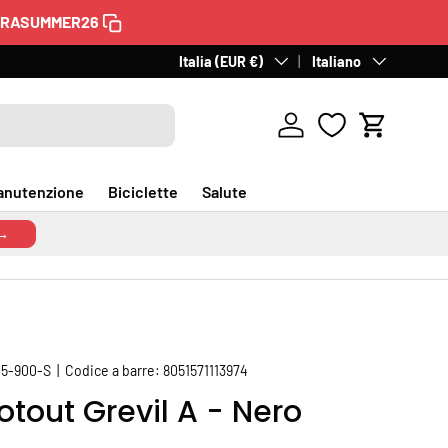
TRASUMMER26
Paese/Regione
Italia (EUR €)
Lingua
Italiano
Accedi
Carrello
anutenzione
Biciclette
Salute
 →
5-900-S
|
Codice a barre:
8051571113974
tout Grevil A - Nero