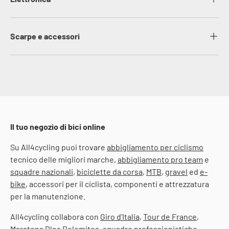
Scarpe e accessori
Il tuo negozio di bici online
Su All4cycling puoi trovare
abbigliamento per ciclismo
tecnico delle migliori marche,
abbigliamento pro team
e
squadre nazionali
,
biciclette da corsa
,
MTB
,
gravel
ed
e-
bike
, accessori per il ciclista, componenti e attrezzatura
per la manutenzione.
All4cycling collabora con
Giro d'Italia
,
Tour de France
,
Maratona Dles Dolomites
, squadre professionistiche,