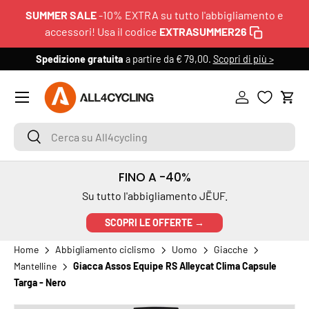
SUMMER SALE
-10% EXTRA su tutto l'abbigliamento e
PASSA AI CONTENUTI
accessori! Usa il codice
EXTRASUMMER26
Spedizione gratuita
a partire da € 79,00.
Scopri di più >
6
Menu
Accedi
Carr
Cerca su All4cycling
Cerca
FINO A -40%
Su tutto l'abbigliamento JËUF.
SCOPRI LE OFFERTE →
Home
Abbigliamento ciclismo
Uomo
Giacche
Mantelline
Giacca Assos Equipe RS Alleycat Clima Capsule
Targa - Nero