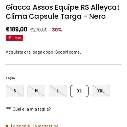
Giacca Assos Equipe RS Alleycat
Clima Capsule Targa - Nero
Prezzo normale
Prezzo di vendita
€189,00
€270,00
-30%
Promo
Acquista ora, paga dopo. Scopri come.
Taglia
S
M
L
XL
XXL
Qual è la mia taglia?
1 disponibili a magazzino