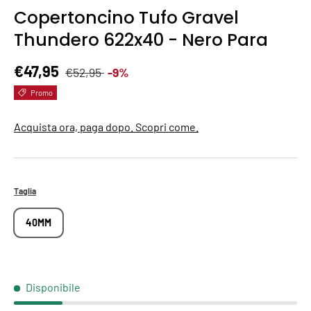
Copertoncino Tufo Gravel
Thundero 622x40 - Nero Para
Prezzo normale
Prezzo di vendita
€47,95
€52,95
-9%
Promo
Acquista ora, paga dopo. Scopri come.
Taglia
40MM
Disponibile