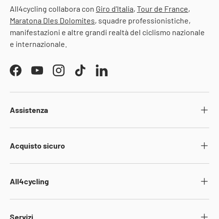
All4cycling collabora con
Giro d'Italia
,
Tour de France
,
Maratona Dles Dolomites
, squadre professionistiche,
manifestazioni e altre grandi realtà del ciclismo nazionale
e internazionale.
Facebook
YouTube
Instagram
TikTok
LinkedIn
Assistenza
Acquisto sicuro
All4cycling
Servizi