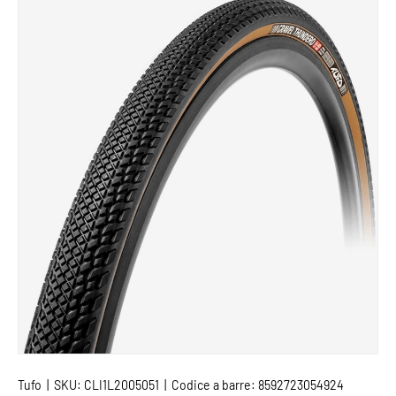
PASSA ALLE INFORMAZIONI SUL PRODOTTO
Tufo
|
SKU:
CLI1L2005051
|
Codice a barre:
8592723054924