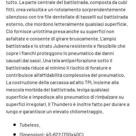
tutto. La parte centrale del battistrada, composta da cubi
fitti, crea velocità e un rotolamento sorprendentemente
silenzioso con tre file dentellate di tasselli sul battistrada
esterno, che mordono letteralmente qualsiasi superficie.
Ciò fornisce un'ottima presa anche su superfici non
asfaltate e consente di girare bruscamente. L'ampio
battistrada e lo strato Jubena resistente e flessibile che
copre i fianchi proteggono lo pneumatico dai danni
causati dai sassi. Una tela antiperforazione sotto il
battistrada riduce al minimo il rischio di forature e
contribuisce all'affidabilità complessiva del pneumatico.
La costruzione della carcassa ad alto TPI, insieme alla
mescola morbida del battistrada, leviga qualsiasi
superficie e impedisce allo pneumatico di rimbalzare su
superfici irregolari. Il Thundero è inoltre fatto per durare a
lungo e garantisce un elevato chilometraggio.
Tubeless.
Dimensioni: 40-622 (700x40C).