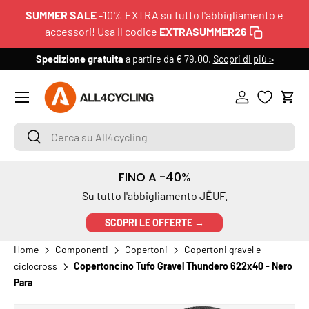
SUMMER SALE
-10% EXTRA su tutto l'abbigliamento e
PASSA AI CONTENUTI
accessori! Usa il codice
EXTRASUMMER26
Spedizione gratuita
a partire da € 79,00.
Scopri di più >
6
Menu
Accedi
Carr
Cerca su All4cycling
Cerca
FINO A -40%
Su tutto l'abbigliamento JËUF.
SCOPRI LE OFFERTE →
Home
Componenti
Copertoni
Copertoni gravel e
ciclocross
Copertoncino Tufo Gravel Thundero 622x40 - Nero
Para