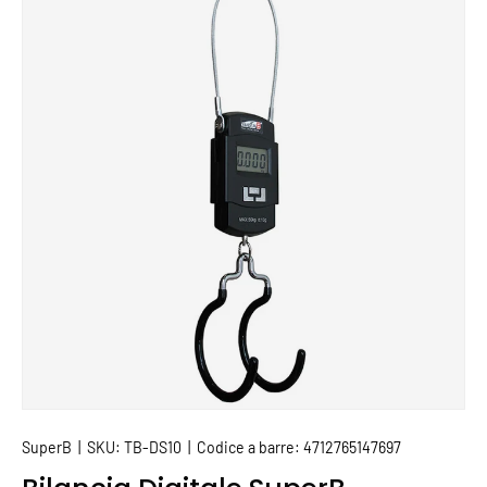
PASSA ALLE INFORMAZIONI SUL PRODOTTO
SuperB
|
SKU:
TB-DS10
|
Codice a barre:
4712765147697