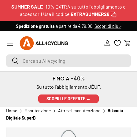
SUMMER SALE
-10% EXTRA su tutto l'abbigliamento e
PASSA AI CONTENUTI
accessori! Usa il codice
EXTRASUMMER26
Spedizione gratuita
a partire da € 79,00.
Scopri di più >
6
Menu
Accedi
Carr
Cerca su All4cycling
Cerca
FINO A -40%
Su tutto l'abbigliamento JËUF.
SCOPRI LE OFFERTE →
Home
Manutenzione
Attrezzi manutenzione
Bilancia
Digitale SuperB