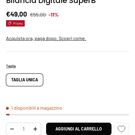
Bilancia Digitale SuperB
Prezzo normale
Prezzo di vendita
€49,00
€55,00
-11%
Promo
Acquista ora, paga dopo. Scopri come.
Taglia
TAGLIA UNICA
1 disponibili a magazzino
Q.tà
AGGIUNGI AL CARRELLO
DIMINUIRE LA QUANTITÀ
AUMENTA LA QUANTITÀ