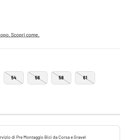
ale
dopo. Scopri come.
54
56
58
61
rvizio di Pre Montaggio Bici da Corsa e Gravel