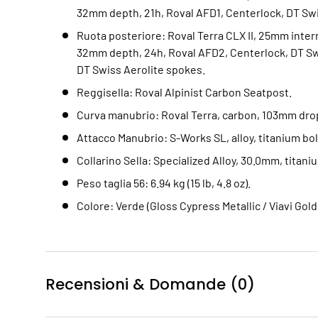
32mm depth, 21h, Roval AFD1, Centerlock, DT Swi
Ruota posteriore: Roval Terra CLX II, 25mm inter
32mm depth, 24h, Roval AFD2, Centerlock, DT Sw
DT Swiss Aerolite spokes.
Reggisella: Roval Alpinist Carbon Seatpost.
Curva manubrio: Roval Terra, carbon, 103mm drop
Attacco Manubrio: S-Works SL, alloy, titanium bol
Collarino Sella: Specialized Alloy, 30.0mm, titani
Peso taglia 56: 6.94 kg (15 lb, 4.8 oz).
Colore: Verde (Gloss Cypress Metallic / Viavi Gold 
Recensioni & Domande (0)