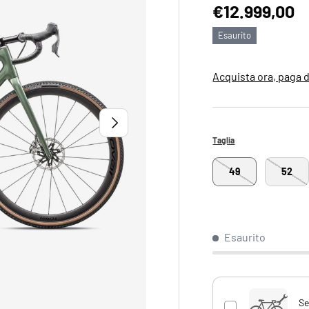
Prezzo norm
€12.999,00
Esaurito
Acquista ora, paga 
AVANTI
Taglia
49
52
Esaurito
Se