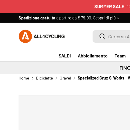
SUMMER SALE
-1
PASSA AI CONTENUTI
Spedizione gratuita
a partire da € 79,00.
Scopri di più >
Cerca su All4cycling
Cerca
SALDI
Abbigliamento
Team
FIN
Home
Biciclette
Gravel
Specialized Crux S-Works - 
PASSA ALLE INFORMAZIONI SUL PRODOTTO