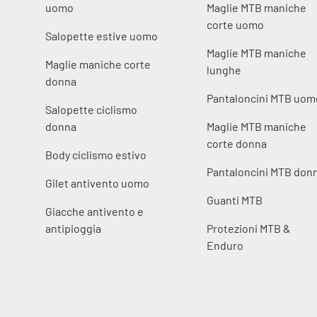
uomo
Maglie MTB maniche
corte uomo
Salopette estive uomo
Maglie MTB maniche
Maglie maniche corte
lunghe
donna
Pantaloncini MTB uom
Salopette ciclismo
donna
Maglie MTB maniche
corte donna
Body ciclismo estivo
Pantaloncini MTB don
Gilet antivento uomo
Guanti MTB
Giacche antivento e
antipioggia
Protezioni MTB &
Enduro