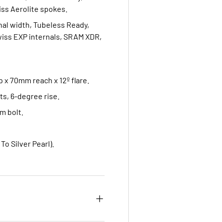
ss Aerolite spokes.
nal width, Tubeless Ready,
iss EXP internals, SRAM XDR,
 x 70mm reach x 12º flare.
ts, 6-degree rise.
um bolt.
To Silver Pearl).