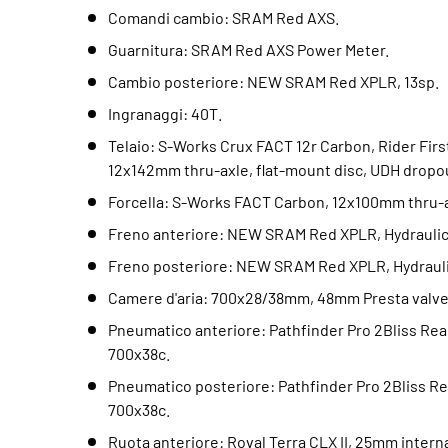
Comandi cambio: SRAM Red AXS.
Guarnitura: SRAM Red AXS Power Meter.
Cambio posteriore: NEW SRAM Red XPLR, 13sp.
Ingranaggi: 40T.
Telaio: S-Works Crux FACT 12r Carbon, Rider Fi
12x142mm thru-axle, flat-mount disc, UDH dropo
Forcella: S-Works FACT Carbon, 12x100mm thru-ax
Freno anteriore: NEW SRAM Red XPLR, Hydraulic
Freno posteriore: NEW SRAM Red XPLR, Hydrauli
Camere d'aria: 700x28/38mm, 48mm Presta valve
Pneumatico anteriore: Pathfinder Pro 2Bliss Rea
700x38c.
Pneumatico posteriore: Pathfinder Pro 2Bliss Re
700x38c.
Ruota anteriore: Roval Terra CLX II, 25mm intern