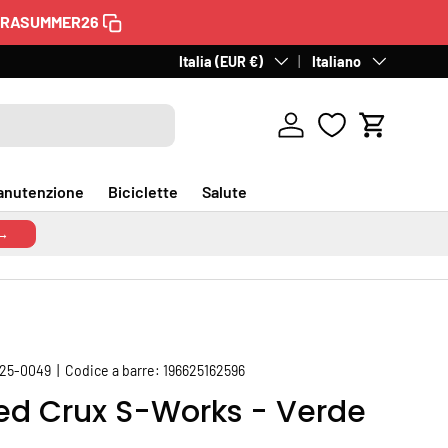
TRASUMMER26
60 giorni per il reso
Paese/Regione
Italia (EUR €)
Lingua
. Gratuito in Italia.
Italiano
Scopri
Accedi
Carrello
anutenzione
Biciclette
Salute
 →
425-0049
|
Codice a barre:
196625162596
zed Crux S-Works - Verde