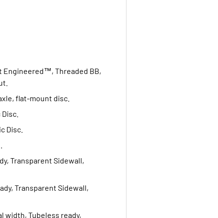
rst Engineered™, Threaded BB,
ut.
le, flat-mount disc.
 Disc.
c Disc.
.
dy, Transparent Sidewall,
ady, Transparent Sidewall,
al width, Tubeless ready,