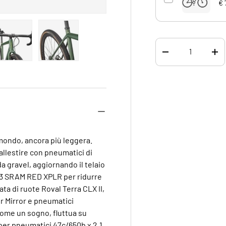
€ 
Q.tà
DIMINUIRE LA QUA
AU
ne galleria
 visualizzazione galleria
agine 4 nella visualizzazione galleria
Carica immagine 5 nella visualizzazione galleria
Carica immagine 6 nella visualizzazione galleria
 mondo, ancora più leggera.
 allestire con pneumatici di
 gravel, aggiornando il telaio
x13 SRAM RED XPLR per ridurre
ta di ruote Roval Terra CLX II,
r Mirror e pneumatici
 come un sogno, fluttua su
o per pneumatici 47c/650b x 2.1