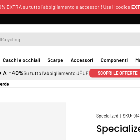
0% EXTRA su tutto l'abbigliamento e accessori! Usa il codice
EX
Caschi e occhiali
Scarpe
Accessori
Componenti
M
O A -40%
Su tutto l'abbigliamento JËUF.
SCOPRI LE OFFERTE
Verde
Specialized
|
SKU:
91
Speciali