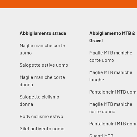
Abbigliamento strada
Abbigliamento MTB &
Gravel
Maglie maniche corte
uomo
Maglie MTB maniche
corte uomo
Salopette estive uomo
Maglie MTB maniche
Maglie maniche corte
lunghe
donna
Pantaloncini MTB uom
Salopette ciclismo
donna
Maglie MTB maniche
corte donna
Body ciclismo estivo
Pantaloncini MTB don
Gilet antivento uomo
Guanti MTB