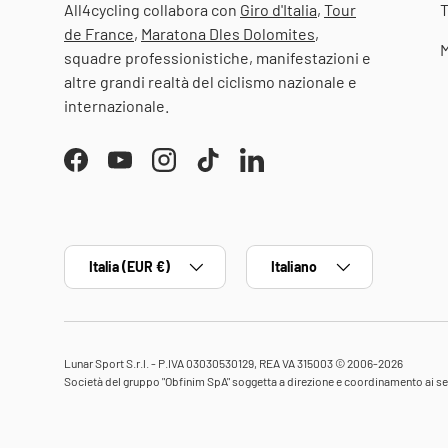
All4cycling collabora con
Giro d'Italia
,
Tour
T
de France
,
Maratona Dles Dolomites
,
M
squadre professionistiche, manifestazioni e
altre grandi realtà del ciclismo nazionale e
internazionale.
Facebook
YouTube
Instagram
TikTok
LinkedIn
Paese/Regione
Lingua
Italia (EUR €)
Italiano
Lunar Sport S.r.l. - P.IVA 03030530129, REA VA 315003 © 2006-2026
Società del gruppo "Obfinim SpA" soggetta a direzione e coordinamento ai sens