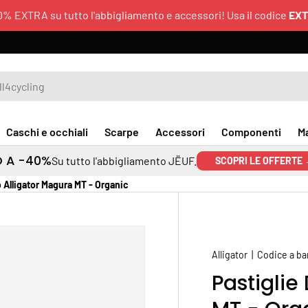
0% EXTRA su tutto l'abbigliamento e accessori! Usa il codice
EX
Caschi e occhiali
Scarpe
Accessori
Componenti
M
O A -40%
Su tutto l'abbigliamento JËUF.
SCOPRI LE OFFERTE
o Alligator Magura MT - Organic
Alligator
|
Codice a ba
Pastiglie