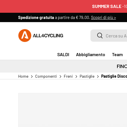
SUMMER SALE
-1
PASSA AI CONTENUTI
Spedizione gratuita
a partire da € 79,00.
Scopri di più >
Cerca su All4cycling
Cerca
SALDI
Abbigliamento
Team
FIN
Home
Componenti
Freni
Pastiglie
Pastiglie Disc
PASSA ALLE INFORMAZIONI SUL PRODOTTO