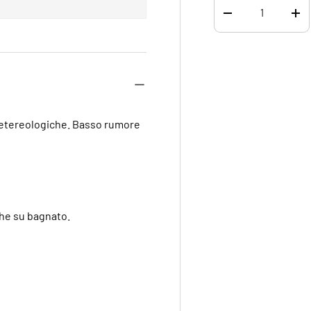
DIMINUIRE LA QUA
AU
i metereologiche. Basso rumore
che su bagnato.