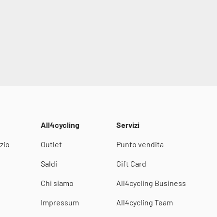
All4cycling
Servizi
zio
Outlet
Punto vendita
i
Saldi
Gift Card
Chi siamo
All4cycling Business
Impressum
All4cycling Team