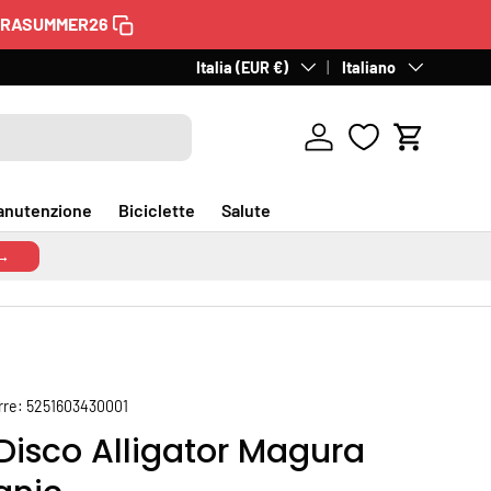
TRASUMMER26
60 giorni per il reso
Paese/Regione
Italia (EUR €)
Lingua
. Gratuito in Italia.
Italiano
Scopri
Accedi
Carrello
anutenzione
Biciclette
Salute
 →
rre:
5251603430001
 Disco Alligator Magura