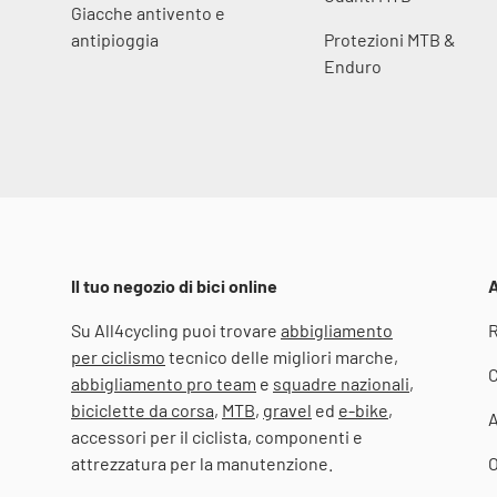
Giacche antivento e
antipioggia
Protezioni MTB &
Enduro
Il tuo negozio di bici online
A
Su All4cycling puoi trovare
abbigliamento
R
per ciclismo
tecnico delle migliori marche,
C
abbigliamento pro team
e
squadre nazionali
,
biciclette da corsa
,
MTB
,
gravel
ed
e-bike
,
accessori per il ciclista, componenti e
attrezzatura per la manutenzione.
O