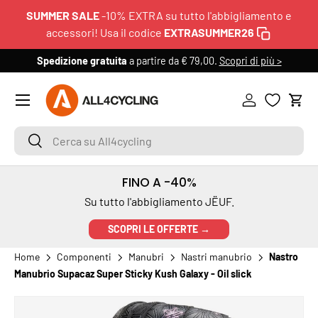
SUMMER SALE
-10% EXTRA su tutto l'abbigliamento e
PASSA AI CONTENUTI
accessori! Usa il codice
EXTRASUMMER26
Spedizione gratuita
a partire da € 79,00.
Scopri di più >
6
Menu
Accedi
Carr
Cerca su All4cycling
Cerca
FINO A -40%
Su tutto l'abbigliamento JËUF.
SCOPRI LE OFFERTE →
Home
Componenti
Manubri
Nastri manubrio
Nastro
Manubrio Supacaz Super Sticky Kush Galaxy - Oil slick