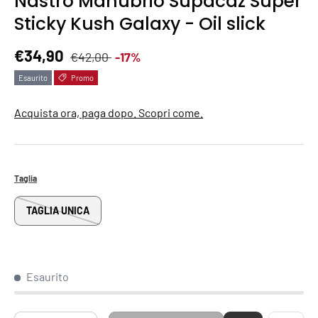
Nastro Manubrio Supacaz Super
Sticky Kush Galaxy - Oil slick
Prezzo normale
Prezzo di vendita
€34,90
€42,00
-17%
Esaurito
Promo
Acquista ora, paga dopo. Scopri come.
Taglia
TAGLIA UNICA
Esaurito