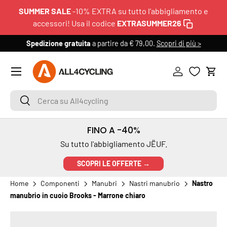
SUMMER SALE
-10% EXTRA su tutto l'abbigliamento e
PASSA AI CONTENUTI
accessori! Usa il codice
EXTRASUMMER26
Spedizione gratuita
a partire da € 79,00.
Scopri di più >
6
Menu
Accedi
Carr
Cerca su All4cycling
Cerca
FINO A -40%
Su tutto l'abbigliamento JËUF.
SCOPRI LE OFFERTE →
Home
Componenti
Manubri
Nastri manubrio
Nastro
manubrio in cuoio Brooks - Marrone chiaro