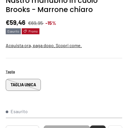
Nastro manubrio in cuoio
Brooks - Marrone chiaro
Prezzo normale
Prezzo di vendita
€59,46
€69,95
-15%
Esaurito
Promo
Acquista ora, paga dopo. Scopri come.
Taglia
TAGLIA UNICA
Esaurito