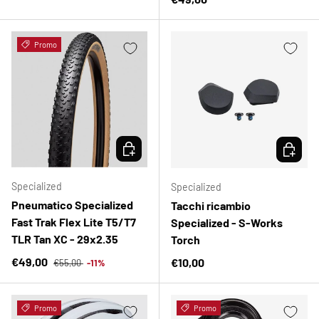
Promo
SCEGLI OPZIONI
SCEGLI 
Specialized
Specialized
Pneumatico Specialized
Tacchi ricambio
Fast Trak Flex Lite T5/T7
Specialized - S-Works
TLR Tan XC - 29x2.35
Torch
Prezzo normale
Prezzo di vendita
€49,00
Prezzo normale
€10,00
€55,00
-11%
Promo
Promo