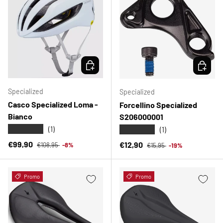
SCEGLI OPZIONI
SCEGLI 
Specialized
Specialized
Casco Specialized Loma -
Forcellino Specialized
Bianco
S206000001
★★★★★
★★★★★
(1)
(1)
Prezzo normale
Prezzo di vendita
Prezzo normale
€99,90
Prezzo di vendita
€12,90
€108,95
-8%
€15,95
-19%
Promo
Promo