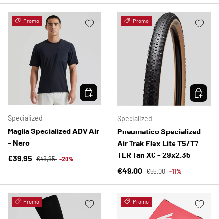
Promo
Promo
SCEGLI OPZIONI
SCEGLI 
Specialized
Specialized
Maglia Specialized ADV Air
Pneumatico Specialized
- Nero
Air Trak Flex Lite T5/T7
TLR Tan XC - 29x2.35
Prezzo normale
Prezzo di vendita
€39,95
€49,95
-20%
Prezzo normale
Prezzo di vendita
€49,00
€55,00
-11%
Promo
Promo