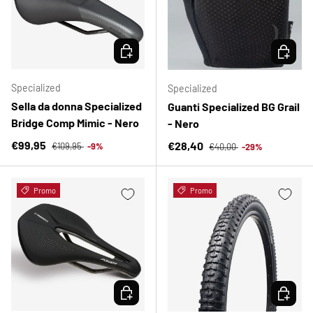
SCEGLI OPZIONI
SCEGLI 
Specialized
Specialized
Sella da donna Specialized
Guanti Specialized BG Grail
Bridge Comp Mimic - Nero
- Nero
Prezzo normale
Prezzo di vendita
Prezzo normale
€99,95
Prezzo di vendita
€28,40
€109,95
-9%
€40,00
-29%
Promo
Promo
SCEGLI OPZIONI
SCEGLI 