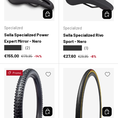
SCEGLI OPZIONI
SCEGLI 
Specialized
Specialized
Sella Specialized Power
Sella Specialized Rivo
Expert Mirror - Nero
Sport - Nero
★★★★★
★★★★★
(2)
(1)
Prezzo normale
Prezzo di vendita
Prezzo normale
€155,00
Prezzo di vendita
€27,60
€179,95
-14%
€29,95
-8%
Promo
SCEGLI OPZIONI
SCEGLI 