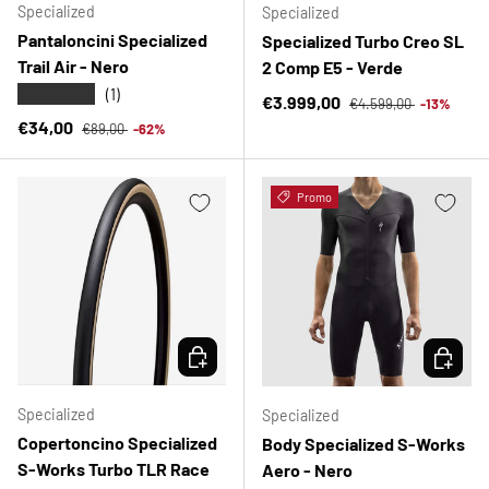
Specialized
Specialized
Pantaloncini Specialized
Specialized Turbo Creo SL
Trail Air - Nero
2 Comp E5 - Verde
★★★★★
(1)
Prezzo normale
Prezzo di vendita
€3.999,00
€4.599,00
-13%
Prezzo normale
Prezzo di vendita
€34,00
€89,00
-62%
Promo
SCEGLI OPZIONI
SCEGLI 
Specialized
Specialized
Copertoncino Specialized
Body Specialized S-Works
S-Works Turbo TLR Race
Aero - Nero