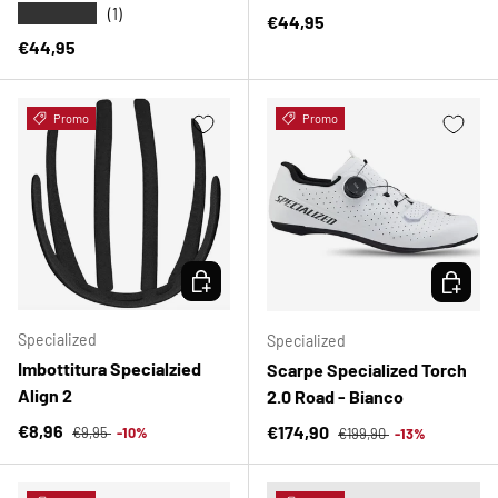
★★★★★
(1)
Prezzo normale
€44,95
Prezzo normale
€44,95
Promo
Promo
SCEGLI OPZIONI
SCEGLI 
Specialized
Specialized
Imbottitura Specialzied
Scarpe Specialized Torch
Align 2
2.0 Road - Bianco
Prezzo normale
Prezzo di vendita
Prezzo normale
€8,96
Prezzo di vendita
€174,90
€9,95
-10%
€199,90
-13%