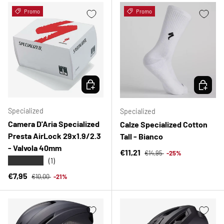
Promo
Promo
SCEGLI OPZIONI
SCEGLI 
Specialized
Specialized
Camera D'Aria Specialized
Calze Specialized Cotton
Presta AirLock 29x1.9/2.3
Tall - Bianco
- Valvola 40mm
Prezzo normale
Prezzo di vendita
€11,21
€14,95
-25%
★★★★★
(1)
Prezzo normale
Prezzo di vendita
€7,95
€10,00
-21%