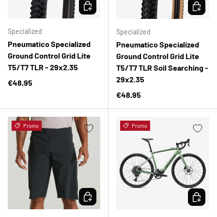
SCEGLI OPZIONI
SCEGLI 
Specialized
Specialized
Pneumatico Specialized
Pneumatico Specialized
Ground Control Grid Lite
Ground Control Grid Lite
T5/T7 TLR - 29x2.35
T5/T7 TLR Soil Searching -
29x2.35
Prezzo normale
€48,95
Prezzo normale
€48,95
Promo
Promo
SCEGLI OPZIONI
SCEGLI 