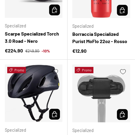
SCEGLI OPZIONI
SCEGLI 
Specialized
Specialized
Scarpe Specialized Torch
Borraccia Specialized
3.0 Road - Nero
Purist MoFlo 22oz - Rosso
Prezzo normale
Prezzo di vendita
€224,90
Prezzo normale
€12,90
€249,90
-10%
Promo
Promo
SCEGLI OPZIONI
SCEGLI 
Specialized
Specialized