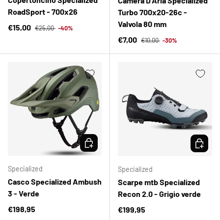
Camera D'Aria Specialized
RoadSport - 700x26
Turbo 700x20-26c -
Valvola 80 mm
Prezzo normale
Prezzo di vendita
€15,00
€25,00
-40%
Prezzo normale
Prezzo di vendita
€7,00
€10,00
-30%
SCEGLI OPZIONI
SCEGLI 
Specialized
Specialized
Casco Specialized Ambush
Scarpe mtb Specialized
3 - Verde
Recon 2.0 - Grigio verde
Prezzo normale
€198,95
Prezzo normale
€199,95