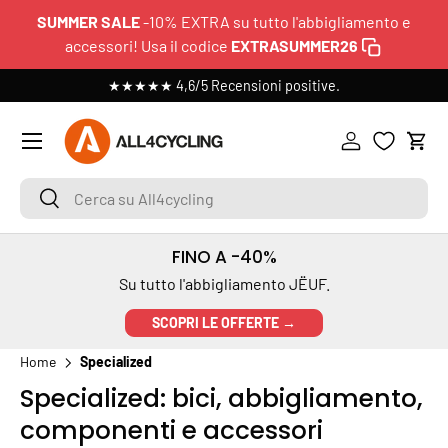
SUMMER SALE
-10% EXTRA su tutto l'abbigliamento e
PASSA AI CONTENUTI
accessori! Usa il codice
EXTRASUMMER26
 >
★★★★★ 4,6/5 Recensioni positive.
Menu
Accedi
Carr
Cerca su All4cycling
Cerca
FINO A -40%
Su tutto l'abbigliamento JËUF.
SCOPRI LE OFFERTE →
Home
Specialized
Specialized: bici, abbigliamento,
componenti e accessori