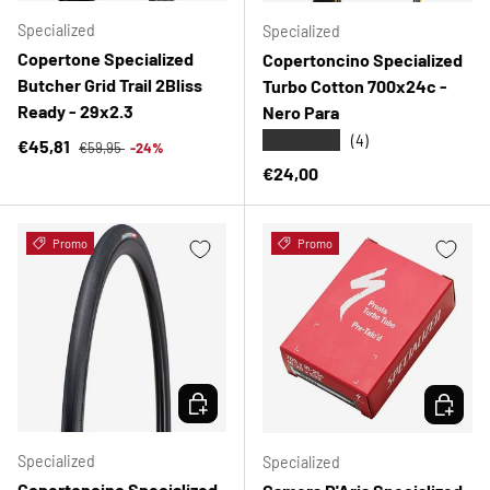
Specialized
Specialized
Copertone Specialized
Copertoncino Specialized
Butcher Grid Trail 2Bliss
Turbo Cotton 700x24c -
Ready - 29x2.3
Nero Para
★★★★★
(4)
Prezzo normale
Prezzo di vendita
€45,81
€59,95
-24%
Prezzo normale
€24,00
Promo
Promo
SCEGLI OPZIONI
SCEGLI 
Specialized
Specialized
Copertoncino Specialized