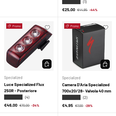
★★★★★
(1)
Prezzo normale
Prezzo di vendita
€25,00
€44,95
-44%
Promo
Promo
SCEGLI OPZIONI
SCEGLI 
Specialized
Specialized
Luce Specialized Flux
Camera D'Aria Specialized
250R - Posteriore
700x20/28- Valvola 40 mm
★★★★★
★★★★★
(4)
(2)
Prezzo normale
Prezzo di vendita
Prezzo normale
€46,00
Prezzo di vendita
€4,95
€70,00
-34%
€7,00
-29%