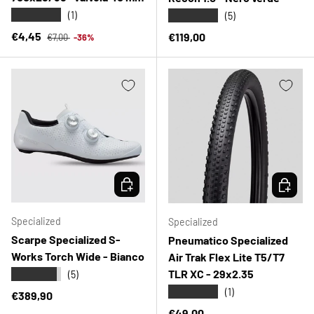
★★★★★
★★★★★
(1)
(5)
Prezzo normale
Prezzo di vendita
€4,45
Prezzo normale
€119,00
€7,00
-36%
SCEGLI OPZIONI
SCEGLI 
Specialized
Specialized
Scarpe Specialized S-
Pneumatico Specialized
Works Torch Wide - Bianco
Air Trak Flex Lite T5/T7
TLR XC - 29x2.35
★★★★★
(5)
★★★★★
(1)
Prezzo normale
€389,90
Prezzo normale
€49,00