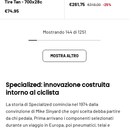
Tire Tan - 700x28c
Prezzo normale
Prezzo di vendita
€261,75
€349,00
-25%
Prezzo normale
€74,95
Mostrando 144 di 1251
MOSTRA ALTRO
Specialized: innovazione costruita
intorno al ciclista
La storia di Specialized comincia nel 1974 dalla
convinzione di Mike Sinyard che ogni scelta debba partire
da chi pedala. Prima arrivano i componenti selezionati
durante un viaggio in Europa, poi pneumatici, telai e