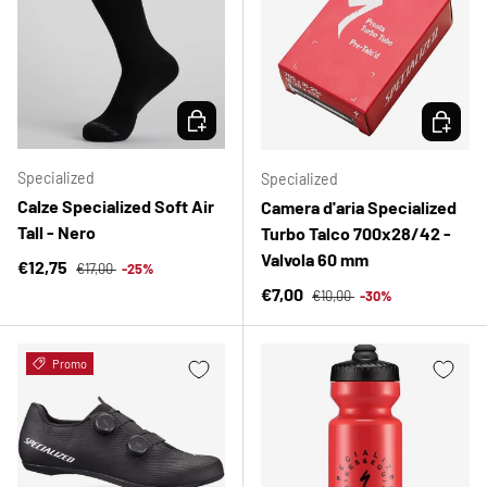
SCEGLI OPZIONI
SCEGLI 
Specialized
Specialized
Calze Specialized Soft Air
Camera d'aria Specialized
Tall - Nero
Turbo Talco 700x28/42 -
Valvola 60 mm
Prezzo normale
Prezzo di vendita
€12,75
€17,00
-25%
Prezzo normale
Prezzo di vendita
€7,00
€10,00
-30%
Promo