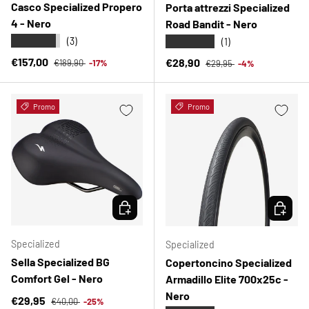
Casco Specialized Propero
Porta attrezzi Specialized
4 - Nero
Road Bandit - Nero
★★★★★
★★★★★
(3)
(1)
Prezzo normale
Prezzo di vendita
Prezzo normale
€157,00
Prezzo di vendita
€28,90
€189,90
-17%
€29,95
-4%
Promo
Promo
SCEGLI OPZIONI
SCEGLI 
Specialized
Specialized
Sella Specialized BG
Copertoncino Specialized
Comfort Gel - Nero
Armadillo Elite 700x25c -
Nero
Prezzo normale
Prezzo di vendita
€29,95
€40,00
-25%