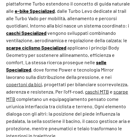
piattaforme Turbo estendono il concetto di guida naturale
alle
e-bike Specialized
, dalle Turbo Levo dedicate al trail
alle Turbo Vado per mobilità, allenamento e percorsi
quotidiani. Intorno alla bici nasce un sistema coordinato: i
caschi Specialized
vengono sviluppati combinando
ventilazione, aerodinamica e regolazione della calzata; le
scarpe ciclismo Specialized
applicano i principi Body
Geometry per sostenere allineamento, efficienza e
comfort. La stessa ricerca prosegue nelle
selle
Specialized
, dove forme Power e tecnologia Mirror
lavorano sulla distribuzione della pressione, e nei
copertoni da bici
, progettati per bilanciare scorrevolezza,
aderenza e resistenza. Per l’off-road,
caschi MTB
e
scarpe
MTB
completano un equipaggiamento pensato come
un’unica interfaccia tra ciclista e terreno. Ogni elemento
dialoga con gli altri: la posizione del piede influenza la
pedalata, la sella sostiene il bacino, il casco gestisce aria e
protezione, mentre pneumatici e telaio trasformano le
intenzioni in traiettorie.