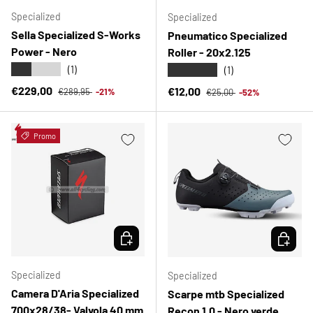
Specialized
Specialized
Sella Specialized S-Works
Pneumatico Specialized
Power - Nero
Roller - 20x2.125
★★★★★
★★★★★
(1)
(1)
Prezzo normale
Prezzo di vendita
Prezzo normale
€229,00
Prezzo di vendita
€12,00
€289,95
-21%
€25,00
-52%
Promo
SCEGLI OPZIONI
SCEGLI 
Specialized
Specialized
Camera D'Aria Specialized
Scarpe mtb Specialized
700x28/38- Valvola 40 mm
Recon 1.0 - Nero verde