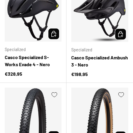
SCEGLI OPZIONI
SCEGLI 
Specialized
Specialized
Casco Specialized S-
Casco Specialized Ambush
Works Evade 4 - Nero
3 - Nero
Prezzo normale
€328,95
Prezzo normale
€198,95