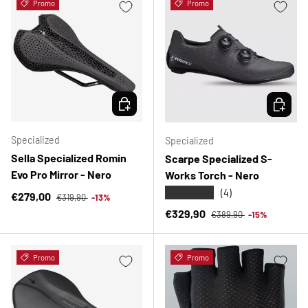
Promo
Promo
SCEGLI OPZIONI
SCEGLI 
Specialized
Specialized
Sella Specialized Romin
Scarpe Specialized S-
Evo Pro Mirror - Nero
Works Torch - Nero
★★★★★
(4)
Prezzo normale
Prezzo di vendita
€279,00
€319,90
-13%
Prezzo normale
Prezzo di vendita
€329,90
€389,90
-15%
Promo
Promo