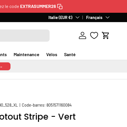
ez le code
EXTRASUMMER26
60 jours pour les retours
Pays
Italie (EUR €)
Langue
Français
. Gratuits en Italie.
D
Se connecter
Panier
nts
Maintenance
Vélos
Santé
 →
90_528_XL
|
Code-barres:
8051571160084
otout Stripe - Vert