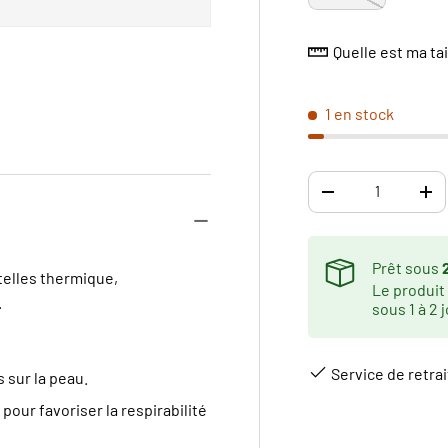
Quelle est ma tai
1 en stock
erie
la vue de galerie
Qté
DIMINUER LA QUAN
AU
Prêt sous
etelles thermique,
Le produit
.
sous 1 à 2 
Service de retrai
 sur la peau.
pour favoriser la respirabilité