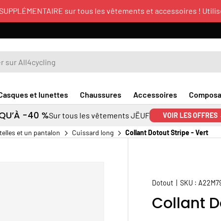
UPPLÉMENTAIRE sur tous les vêtements et accessoires ! Utilis
ing
Casques et lunettes
Chaussures
Accessoires
Composa
QU’À -40 %
Sur tous les vêtements JËUF
VOIR LES OFFRES
telles et un pantalon
Cuissard long
Collant Dotout Stripe - Vert
Dotout
|
SKU :
A22M7
Collant D