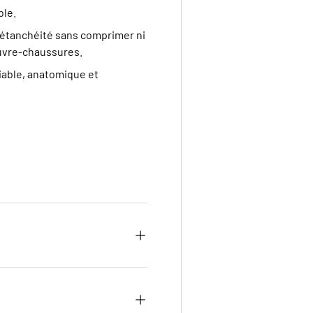
ble.
l'étanchéité sans comprimer ni
uvre-chaussures.
iable, anatomique et