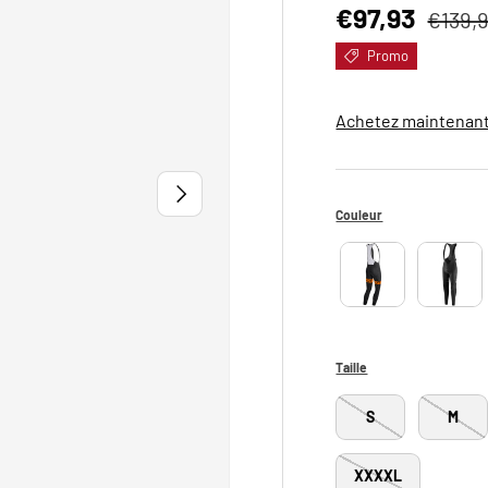
Prix soldé
Prix h
€97,93
€139,
Promo
Achetez maintenant
SUIVANT
Couleur
Taille
S
M
XXXXL