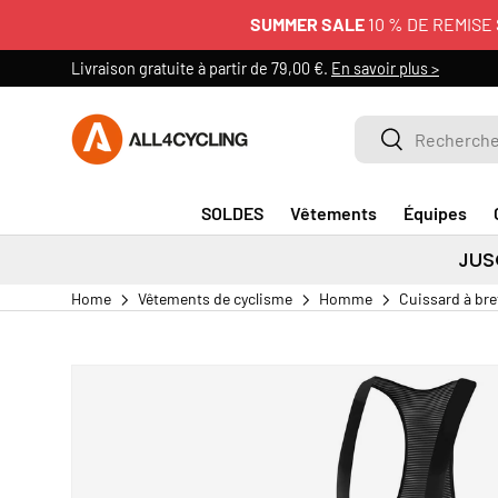
SUMMER SALE
10 % DE REMISE S
ALLER AU CONTENU
Livraison gratuite à partir de 79,00 €.
En savoir plus >
Rechercher sur All4cycl
Rechercher
SOLDES
Vêtements
Équipes
JUS
Home
Vêtements de cyclisme
Homme
Cuissard à bre
PASSER AUX INFORMATIONS PRODUITS