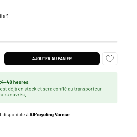
lle ?
AJOUTER AU PANIER
TITÉ
GMENTER LA QUANTITÉ
24–48 heures
 est déjà en stock et sera confié au transporteur
jours ouvrés.
t disponible à
All4cycling Varese