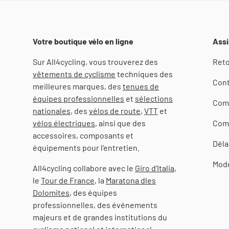
Votre boutique vélo en ligne
Assi
Sur All4cycling, vous trouverez des
Reto
vêtements de cyclisme
techniques des
Cont
meilleures marques, des
tenues de
équipes professionnelles
et
sélections
Com
nationales
, des
vélos de route
,
VTT
et
vélos électriques
, ainsi que des
Com
accessoires, composants et
Déla
équipements pour l’entretien.
Mod
All4cycling collabore avec le
Giro d’Italia
,
le
Tour de France
, la
Maratona dles
Dolomites
, des équipes
professionnelles, des événements
majeurs et de grandes institutions du