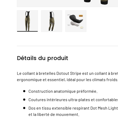
Charger l’image 1 dans la vue de galerie
Charger l’image 2 dans la vue de gal
Charger l’image 3 dans 
Détails du produit
Le collant à bretelles Dotout Stripe est un collant à br
ergonomique et essentiel, idéal pour les climats froids
Construction anatomique préformée.
Coutures intérieures ultra-plates et confortables
Dos en tissu extensible respirant Dot Mesh Light 
et la liberté de mouvement.