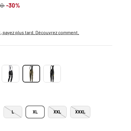
abituel
90
-30%
, payez plus tard. Découvrez comment.
L
XL
XXL
XXXL