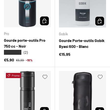
CHOISIR LES OPTIONS
CHOISIR
Pro
Gobik
Gourde porte-outils Pro
Gourde Porte-outils Gobik
750 cc - Noir
Byasi 600 - Blanc
★★★★★
(2)
Prix habituel
€15,95
Prix habituel
Prix soldé
€5,90
€6,99
-16%
Promo