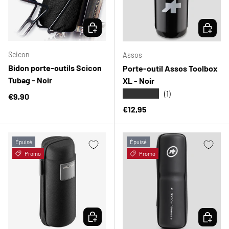
CHOISIR LES OPTIONS
CHOISIR
Scicon
Assos
Bidon porte-outils Scicon
Porte-outil Assos Toolbox
Tubag - Noir
XL - Noir
★★★★★
(1)
Prix habituel
€9,90
Prix habituel
€12,95
Épuisé
Épuisé
Promo
Promo
CHOISIR LES OPTIONS
CHOISIR