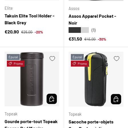
Elite
Assos
Takuin Elite Tool Holder -
Assos Apparel Pocket -
Black Grey
Noir
★★★★★
(1)
Prix habituel
Prix soldé
€20,90
€26,00
-20%
Prix habituel
Prix soldé
€31,50
€45,00
-30%
Épuisé
Épuisé
Promo
Promo
CHOISIR LES OPTIONS
CHOISIR
Topeak
Topeak
Gourde porte-tout Topeak
Sacoche porte-objets