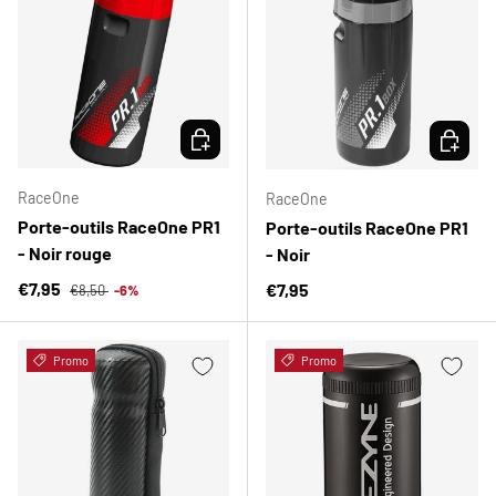
CHOISIR LES OPTIONS
CHOISIR
RaceOne
RaceOne
Porte-outils RaceOne PR1
Porte-outils RaceOne PR1
- Noir rouge
- Noir
Prix habituel
Prix soldé
€7,95
Prix habituel
€7,95
€8,50
-6%
Promo
Promo