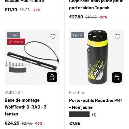
Escape Pod M noire
CagePack noir/jaune pour
porte-bidon Topeak
Prix habituel
Prix soldé
€11,70
€14,95
-22%
Prix habituel
Prix soldé
€27,90
€34,95
-20%
Épuisé
Épuisé
Promo
CHOISIR LES OPTIONS
CHOISIR
WolfTooth
RaceOne
Base de montage
Porte-outils RaceOne PR1
WolfTooth B-RAD - 3
- Noir jaune
fentes
★★★★★
(1)
Prix habituel
Prix soldé
€24,25
Prix habituel
€7,95
€27,00
-10%