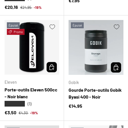
Prix habituel
€7,95
Prix habituel
Prix soldé
€20,16
€24,95
-19%
Épuisé
Épuisé
Promo
CHOISIR LES OPTIONS
CHOISIR
Eleven
Gobik
Porte-outils Eleven 500cc
Gourde Porte-outils Gobik
- Noir blanc
Byasi 400 - Noir
★★★★★
(1)
Prix habituel
€14,95
Prix habituel
Prix soldé
€3,50
€4,30
-19%