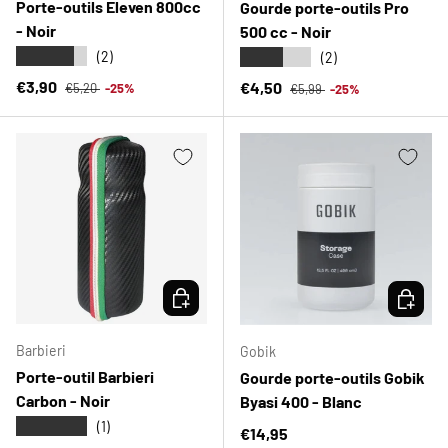
Porte-outils Eleven 800cc
Gourde porte-outils Pro
- Noir
500 cc - Noir
★★★★★
★★★★★
(2)
(2)
Prix habituel
Prix soldé
Prix habituel
€3,90
Prix soldé
€4,50
€5,20
-25%
€5,99
-25%
CHOISIR LES OPTIONS
CHOISIR
Barbieri
Gobik
Porte-outil Barbieri
Gourde porte-outils Gobik
Carbon - Noir
Byasi 400 - Blanc
★★★★★
(1)
Prix habituel
€14,95