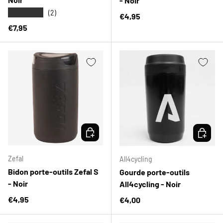
- Noir
★★★★★
(2)
Prix habituel
€4,95
Prix habituel
€7,95
CHOISIR LES OPTIONS
CHOISIR
Zefal
All4cycling
Bidon porte-outils Zefal S
Gourde porte-outils
- Noir
All4cycling - Noir
Prix habituel
€4,95
Prix habituel
€4,00