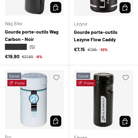
CHOISIR LES OPTIONS
CHOISIR
Wag Bike
Lezyne
Gourde porte-outils Wag
Gourde porte-outils
Carbon - Noir
Lezyne Flow Caddy
★★★★★
(5)
Prix habituel
Prix soldé
€7,15
€7,95
-10%
Prix habituel
Prix soldé
€19,90
€21,90
-9%
Épuisé
Épuisé
Promo
Promo
CHOISIR LES OPTIONS
CHOISIR
Pro
Eleven