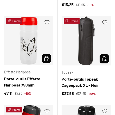
Prix habituel
Prix soldé
€15,25
€16,95
-10%
Promo
Promo
CHOISIR LES OPTIONS
CHOISIR
Effetto Mariposa
Topeak
Porte-outils Effetto
Porte-outils Topeak
Mariposa 750mm
Cageepack XL - Noir
Prix habituel
Prix soldé
Prix habituel
€7,11
Prix soldé
€27,95
€7,90
-10%
€35,95
-22%
Promo