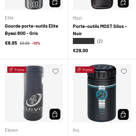
CHOISIR LES OPTIONS
CHOISIR
Elite
Most
Gourde porte-outils Elite
Porte-outils MOST Silos -
Byasi 800 - Gris
Noir
★★★★★
(2)
Prix habituel
Prix soldé
€8,95
€9,99
-10%
Prix habituel
€29,00
Promo
Promo
CHOISIR LES OPTIONS
CHOISIR
Eleven
Pro