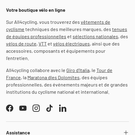
Votre boutique vélo en ligne
Sur All4cycling, vous trouverez des
vêtements de
cyclisme
techniques des meilleures marques, des
tenues
de équipes professionnelles
et
sélections nationales
, des
vélos de route
,
VTT
et
vélos électriques
, ainsi que des
accessoires, composants et équipements pour
l’entretien.
All4cycling collabore avec le
Giro d’Italia
, le
Tour de
France
, la
Maratona dles Dolomites
, des équipes
professionnelles, des événements majeurs et de grandes
institutions du cyclisme national et international.
Facebook
YouTube
Instagram
TikTok
LinkedIn
Assistance