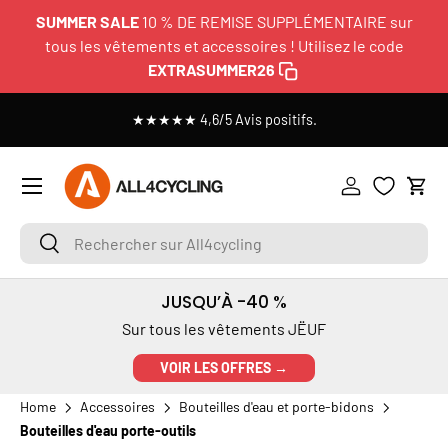
SUMMER SALE
10 % DE REMISE SUPPLÉMENTAIRE sur
ALLER AU CONTENU
tous les vêtements et accessoires ! Utilisez le code
EXTRASUMMER26
les
★★★★★ 4,6/5 Avis positifs.
Menu
Se connecter
Pani
Rechercher sur All4cycling
Rechercher
JUSQU’À -40 %
Sur tous les vêtements JËUF
VOIR LES OFFRES →
Home
Accessoires
Bouteilles d'eau et porte-bidons
Bouteilles d'eau porte-outils