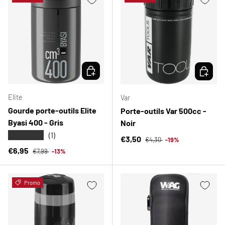
CHOISIR LES OPTIONS
CHOISIR
Elite
Var
Gourde porte-outils Elite
Porte-outils Var 500cc -
Byasi 400 - Gris
Noir
★★★★★
(1)
Prix habituel
Prix soldé
€3,50
€4,30
-19%
Prix habituel
Prix soldé
€6,95
€7,99
-13%
Promo