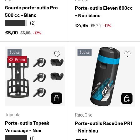
Gourde porte-outils Pro
Porte-outils Eleven 800cc
500 cc - Blanc
- Noir blanc
★★★★★
(2)
Prix habituel
Prix soldé
€4,65
€5,20
-11%
Prix habituel
Prix soldé
€5,00
€5,99
-17%
Épuisé
Épuisé
Promo
CHOISIR LES OPTIONS
CHOISIR
Topeak
RaceOne
Porte-outils Topeak
Porte-outils RaceOne PR1
Versacage - Noir
- Noir bleu
★★★★★
(1)