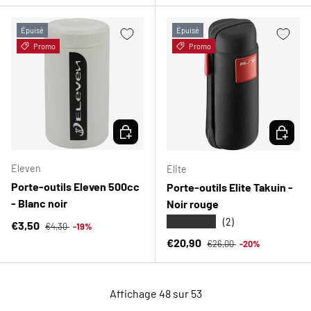
Épuisé
Épuisé
Promo
Promo
CHOISIR LES OPTIONS
CHOISIR
Eleven
Elite
Porte-outils Eleven 500cc
Porte-outils Elite Takuin -
- Blanc noir
Noir rouge
★★★★★
(2)
Prix habituel
Prix soldé
€3,50
€4,30
-19%
Prix habituel
Prix soldé
€20,90
€26,00
-20%
Affichage 48 sur 53