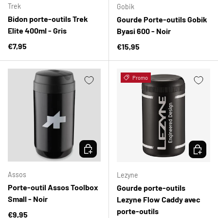
Trek
Gobik
Bidon porte-outils Trek
Gourde Porte-outils Gobik
Elite 400ml - Gris
Byasi 600 - Noir
Prix habituel
€7,95
Prix habituel
€15,95
Promo
CHOISIR LES OPTIONS
CHOISIR
Assos
Lezyne
Porte-outil Assos Toolbox
Gourde porte-outils
Small - Noir
Lezyne Flow Caddy avec
porte-outils
Prix habituel
€9,95