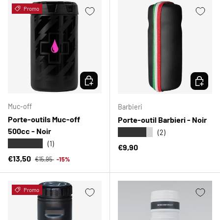
Promo
CHOISIR LES OPTIONS
CHOISIR
Muc-off
Barbieri
Porte-outils Muc-off
Porte-outil Barbieri - Noir
500cc - Noir
★★★★★
(2)
★★★★★
(1)
Prix habituel
€9,90
Prix habituel
Prix soldé
€13,50
€15,95
-15%
Promo