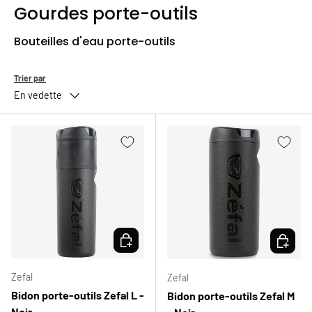
Gourdes porte-outils
Bouteilles d'eau porte-outils
Trier par
En vedette
CHOISIR LES OPTIONS
CHOISIR
Zefal
Zefal
Bidon porte-outils Zefal L -
Bidon porte-outils Zefal M
Noir