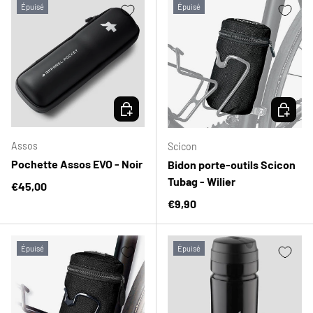
Épuisé
Épuisé
CHOISIR LES OPTIONS
CHOISIR
Assos
Scicon
Pochette Assos EVO - Noir
Bidon porte-outils Scicon
Tubag - Wilier
Prix habituel
€45,00
Prix habituel
€9,90
Épuisé
Épuisé