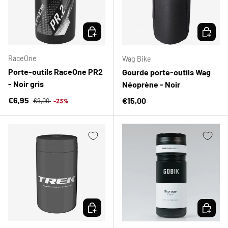
CHOISIR LES OPTIONS
CHOISIR
RaceOne
Wag Bike
Porte-outils RaceOne PR2
Gourde porte-outils Wag
- Noir gris
Néoprène - Noir
Prix habituel
Prix soldé
€6,95
Prix habituel
€15,00
€9,00
-23%
CHOISIR LES OPTIONS
CHOISIR