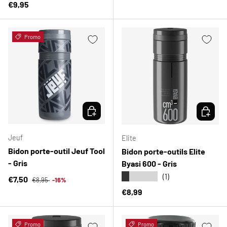
Prix habituel
€9,95
Promo
CHOISIR LES OPTIONS
CHOISIR
Jeuf
Elite
Bidon porte-outil Jeuf Tool
Bidon porte-outils Elite
- Gris
Byasi 600 - Gris
★★★★★
(1)
Prix habituel
Prix soldé
€7,50
€8,95
-16%
Prix habituel
€8,99
Promo
Promo