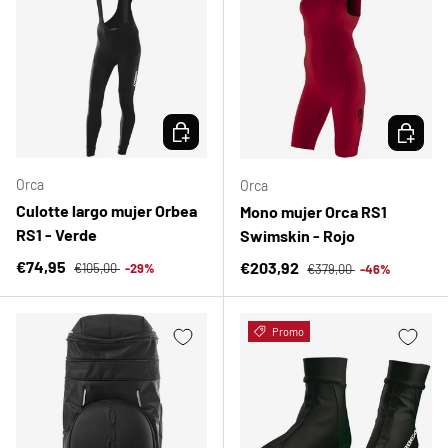
ELEGIR OPCIONES
ELEGIR 
Orca
Orca
Culotte largo mujer Orbea
Mono mujer Orca RS1
RS1 - Verde
Swimskin - Rojo
Precio normal
Precio de venta
Precio normal
€74,95
Precio de venta
€203,92
€105,00
-29%
€379,00
-46%
Promo