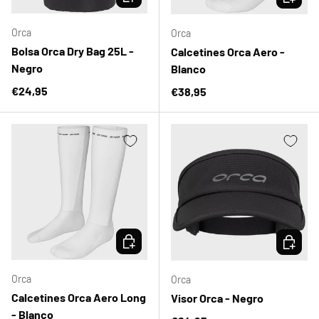
Orca
Orca
Bolsa Orca Dry Bag 25L -
Calcetines Orca Aero -
Negro
Blanco
Precio normal
€24,95
Precio normal
€38,95
ELEGIR OPCIONES
ELEGIR 
Orca
Orca
Calcetines Orca Aero Long
Visor Orca - Negro
- Blanco