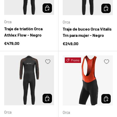
ELEGIR OPCIONES
ELEGIR 
Orca
Orca
Traje de triatlón Orca
Traje de buceo Orca Vitalis
Athlex Flow - Negro
Trn para mujer - Negro
Precio normal
€479,00
Precio normal
€249,00
Promo
ELEGIR OPCIONES
ELEGIR 
Orca
Orca