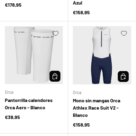
Azul
Precio normal
€178,95
Precio normal
€158,95
ELEGIR OPCIONES
ELEGIR 
Orca
Orca
Pantorrilla calendores
Mono sin mangas Orca
Orca Aero - Blanco
Athlex Race Suit V2 -
Blanco
Precio normal
€38,95
Precio normal
€158,95