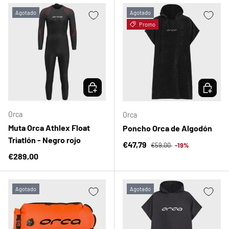
Agotado
Agotado
Promo
ELEGIR OPCIONES
ELEGIR 
Orca
Orca
Muta Orca Athlex Float
Poncho Orca de Algodón
Triatlón - Negro rojo
Precio normal
Precio de venta
€47,79
€59,00
-19%
Precio normal
€289,00
Agotado
Agotado