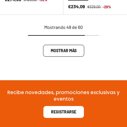
Precio normal
Precio de venta
€234,09
€329,00
-29%
Mostrando 48 de 60
MOSTRAR MÁS
Recibe novedades, promociones exclusivas y
eventos
REGISTRARSE