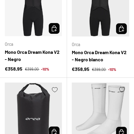
ELEGIR OPCIONES
ELEGIR 
Orca
Orca
Mono Orca Dream Kona V2
Mono Orca Dream Kona V2
- Negro
- Negro blanco
Precio normal
Precio de venta
Precio normal
€358,95
Precio de venta
€358,95
€399,00
-10%
€399,00
-10%
ELEGIR OPCIONES
ELEGIR 