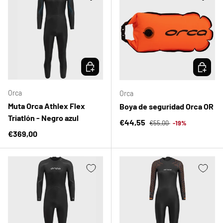
ELEGIR OPCIONES
ELEGIR 
Orca
Orca
Muta Orca Athlex Flex
Boya de seguridad Orca OR
Triatlón - Negro azul
Precio normal
Precio de venta
€44,55
€55,00
-19%
Precio normal
€369,00