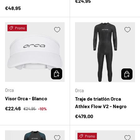
Precio normal
€24,95
Precio normal
€48,95
Promo
ELEGIR OPCIONES
ELEGIR 
Orca
Orca
Visor Orca - Blanco
Traje de triatlón Orca
Athlex Flow V2 - Negro
Precio normal
Precio de venta
€22,46
€24,95
-10%
Precio normal
€479,00
Promo