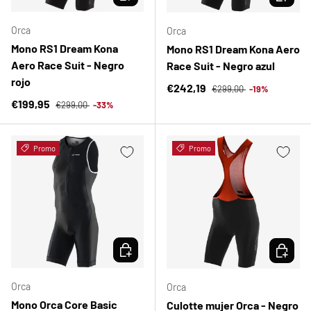
Orca
Orca
Mono RS1 Dream Kona
Mono RS1 Dream Kona Aero
Aero Race Suit - Negro
Race Suit - Negro azul
rojo
Precio normal
Precio de venta
€242,19
€299,00
-19%
Precio normal
Precio de venta
€199,95
€299,00
-33%
Promo
Promo
ELEGIR OPCIONES
ELEGIR 
Orca
Orca
Mono Orca Core Basic
Culotte mujer Orca - Negro