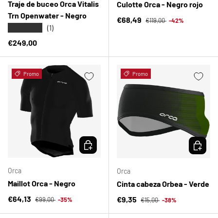
Traje de buceo Orca Vitalis
Culotte Orca - Negro rojo
Trn Openwater - Negro
Precio normal
Precio de venta
€68,49
€119,00
-42%
★★★★★
(1)
Precio normal
€249,00
Promo
Promo
ELEGIR OPCIONES
ELEGIR 
Orca
Orca
Maillot Orca - Negro
Cinta cabeza Orbea - Verde
Precio normal
Precio de venta
Precio normal
€64,13
Precio de venta
€9,35
€99,00
-35%
€15,00
-38%