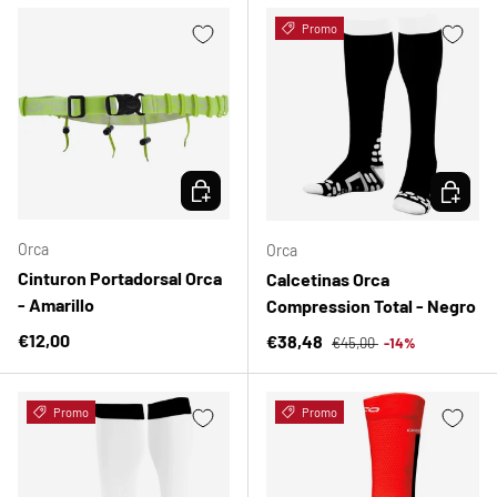
Promo
ELEGIR OPCIONES
ELEGIR 
Orca
Orca
Cinturon Portadorsal Orca
Calcetinas Orca
- Amarillo
Compression Total - Negro
Precio normal
Precio normal
€12,00
Precio de venta
€38,48
€45,00
-14%
Promo
Promo