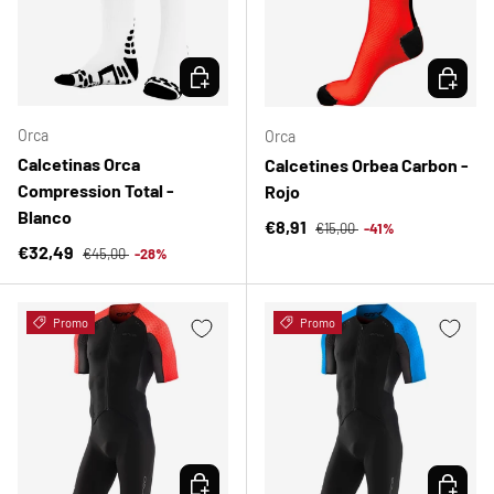
ELEGIR OPCIONES
ELEGIR 
Orca
Orca
Calcetinas Orca
Calcetines Orbea Carbon -
Compression Total -
Rojo
Blanco
Precio normal
Precio de venta
€8,91
€15,00
-41%
Precio normal
Precio de venta
€32,49
€45,00
-28%
Promo
Promo
ELEGIR OPCIONES
ELEGIR 