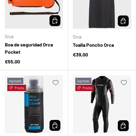
ELEGIR OPCIONES
ELEGIR 
Orca
Orca
Boa de seguridad Orca
Toalla Poncho Orca
Pocket
Precio normal
€39,00
Precio normal
€55,00
Agotado
Agotado
Promo
Promo
ELEGIR OPCIONES
ELEGIR 