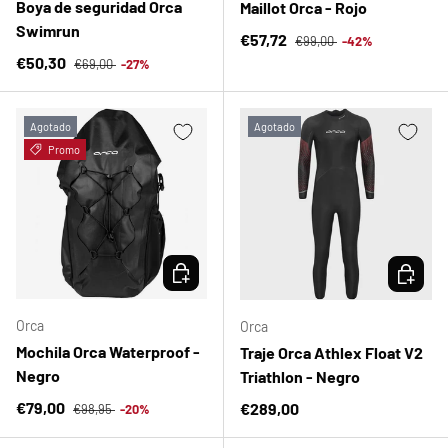
Boya de seguridad Orca
Maillot Orca - Rojo
Swimrun
Precio normal
Precio de venta
€57,72
€99,00
-42%
Precio normal
Precio de venta
€50,30
€69,00
-27%
Agotado
Agotado
Promo
ELEGIR OPCIONES
ELEGIR 
Orca
Orca
Mochila Orca Waterproof -
Traje Orca Athlex Float V2
Negro
Triathlon - Negro
Precio normal
Precio de venta
€79,00
Precio normal
€289,00
€98,95
-20%