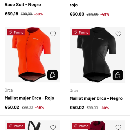
Race Suit - Negro
rojo
Precio normal
Precio de venta
Precio normal
€69,18
Precio de venta
€60,80
€99,00
-30%
€119,00
-49%
Promo
Promo
ELEGIR OPCIONES
ELEGIR 
Orca
Orca
Maillot mujer Orca - Rojo
Maillot mujer Orca - Negro
Precio normal
Precio de venta
Precio normal
€50,02
Precio de venta
€50,02
€99,00
-49%
€99,00
-49%
Promo
Promo