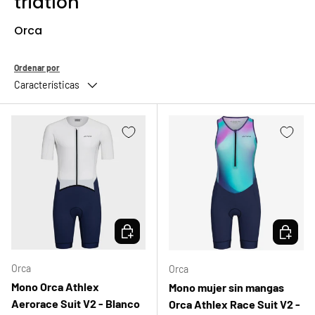
triatlón
Orca
Ordenar por
Características
ELEGIR OPCIONES
ELEGIR 
Orca
Orca
Mono Orca Athlex
Mono mujer sin mangas
Aerorace Suit V2 - Blanco
Orca Athlex Race Suit V2 -