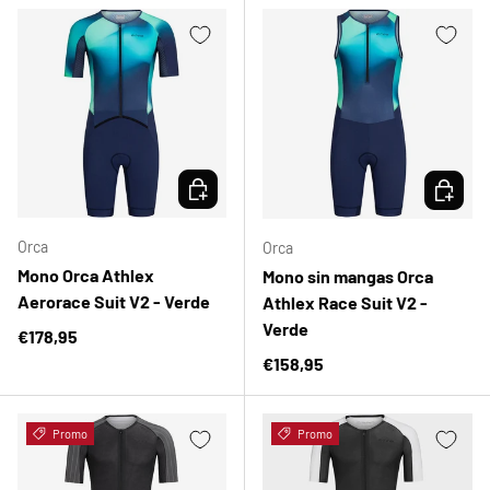
ELEGIR OPCIONES
ELEGIR 
Orca
Orca
Mono Orca Athlex
Mono sin mangas Orca
Aerorace Suit V2 - Verde
Athlex Race Suit V2 -
Verde
Precio normal
€178,95
Precio normal
€158,95
Promo
Promo