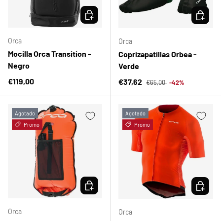
ELEGIR OPCIONES
ELEGIR 
Orca
Orca
Mocilla Orca Transition -
Coprizapatillas Orbea -
Negro
Verde
Precio normal
Precio normal
€119,00
Precio de venta
€37,62
€65,00
-42%
Agotado
Agotado
Promo
Promo
ELEGIR OPCIONES
ELEGIR 
Orca
Orca