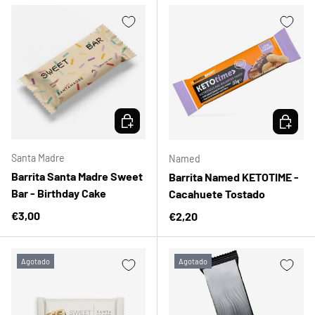
ELEGIR OPCIONES
ELEGIR 
Santa Madre
Named
Barrita Santa Madre Sweet
Barrita Named KETOTIME -
Bar - Birthday Cake
Cacahuete Tostado
Precio normal
€3,00
Precio normal
€2,20
Agotado
Agotado