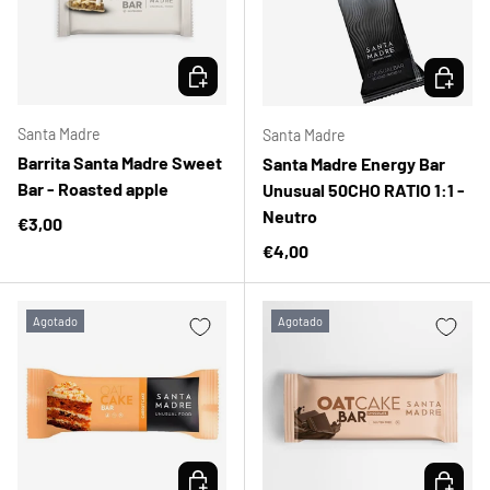
ELEGIR OPCIONES
ELEGIR 
Santa Madre
Santa Madre
Barrita Santa Madre Sweet
Santa Madre Energy Bar
Bar - Roasted apple
Unusual 50CHO RATIO 1:1 -
Neutro
Precio normal
€3,00
Precio normal
€4,00
Agotado
Agotado
ELEGIR OPCIONES
ELEGIR 