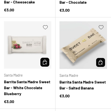
Bar - Cheesecake
Bar - Chocolate
Precio normal
€3,00
Precio normal
€3,00
ELEGIR OPCIONES
ELEGIR 
Santa Madre
Santa Madre
Barrita Santa Madre Sweet
Barrita Santa Madre Sweet
Bar - White Chocolate
Bar - Salted Banana
Blueberry
Precio normal
€3,00
Precio normal
€3,00