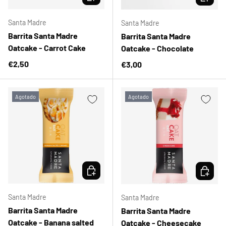
Santa Madre
Santa Madre
Barrita Santa Madre
Barrita Santa Madre
Oatcake - Carrot Cake
Oatcake - Chocolate
Precio normal
€2,50
Precio normal
€3,00
Agotado
Agotado
ELEGIR OPCIONES
ELEGIR 
Santa Madre
Santa Madre
Barrita Santa Madre
Barrita Santa Madre
Oatcake - Banana salted
Oatcake - Cheesecake