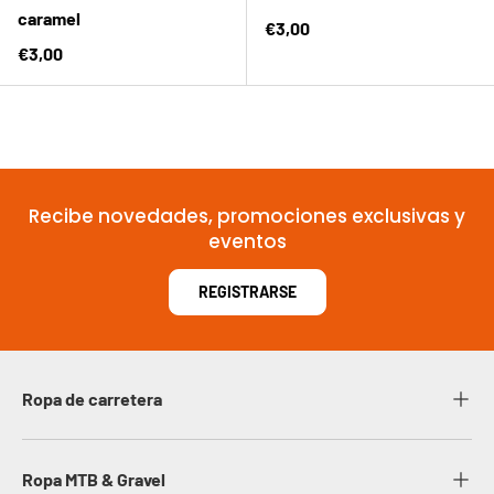
caramel
Precio normal
€3,00
Precio normal
€3,00
Recibe novedades, promociones exclusivas y
eventos
REGISTRARSE
Ropa de carretera
Ropa MTB & Gravel