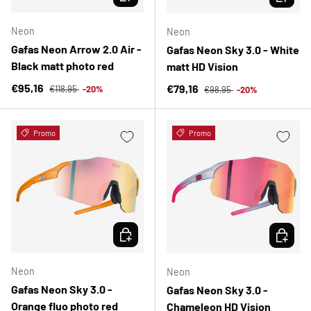
Neon
Neon
Gafas Neon Arrow 2.0 Air -
Gafas Neon Sky 3.0 - White
Black matt photo red
matt HD Vision
Precio normal
Precio de venta
Precio normal
€95,16
Precio de venta
€79,16
€118,95
-20%
€98,95
-20%
Promo
Promo
ELEGIR OPCIONES
ELEGIR 
Neon
Neon
Gafas Neon Sky 3.0 -
Gafas Neon Sky 3.0 -
Orange fluo photo red
Chameleon HD Vision