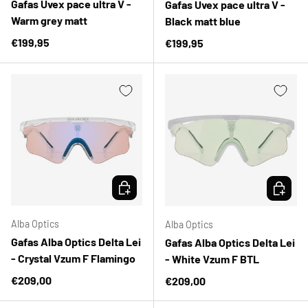
Gafas Uvex pace ultra V -
Gafas Uvex pace ultra V -
Warm grey matt
Black matt blue
Precio normal
€199,95
Precio normal
€199,95
ELEGIR OPCIONES
ELEGIR 
Alba Optics
Alba Optics
Gafas Alba Optics Delta Lei
Gafas Alba Optics Delta Lei
- Crystal Vzum F Flamingo
- White Vzum F BTL
Precio normal
€209,00
Precio normal
€209,00