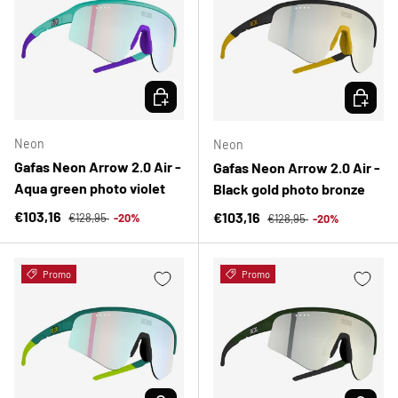
ELEGIR OPCIONES
ELEGIR 
Neon
Neon
Gafas Neon Arrow 2.0 Air -
Gafas Neon Arrow 2.0 Air -
Aqua green photo violet
Black gold photo bronze
Precio normal
Precio de venta
Precio normal
€103,16
Precio de venta
€103,16
€128,95
-20%
€128,95
-20%
Promo
Promo