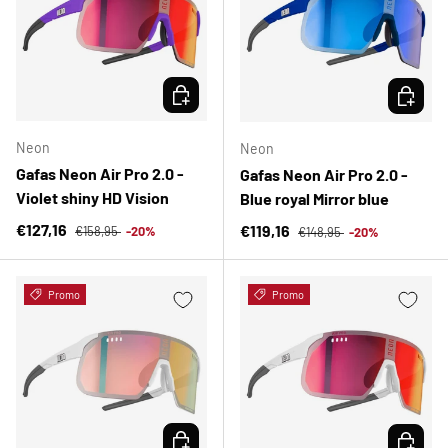
ELEGIR OPCIONES
ELEGIR 
Neon
Neon
Gafas Neon Air Pro 2.0 -
Gafas Neon Air Pro 2.0 -
Violet shiny HD Vision
Blue royal Mirror blue
Precio normal
Precio de venta
Precio normal
€127,16
Precio de venta
€119,16
€158,95
-20%
€148,95
-20%
Promo
Promo
ELEGIR OPCIONES
ELEGIR 