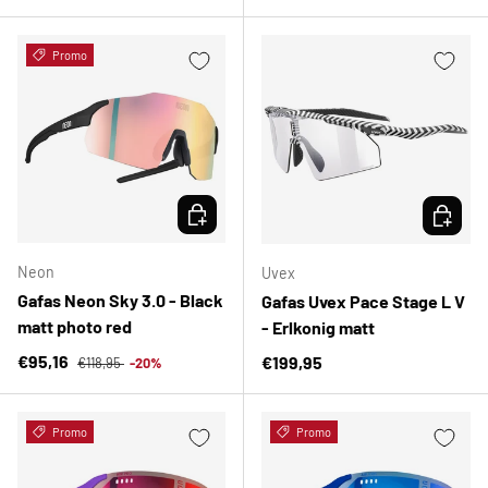
Promo
ELEGIR OPCIONES
ELEGIR 
Neon
Uvex
Gafas Neon Sky 3.0 - Black
Gafas Uvex Pace Stage L V
matt photo red
- Erlkonig matt
Precio normal
Precio de venta
€95,16
Precio normal
€199,95
€118,95
-20%
Promo
Promo