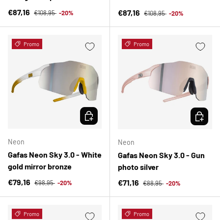
Precio normal
Precio de venta
Precio normal
€87,16
Precio de venta
€87,16
€108,95
-20%
€108,95
-20%
Promo
Promo
ELEGIR OPCIONES
ELEGIR 
Neon
Neon
Gafas Neon Sky 3.0 - White
Gafas Neon Sky 3.0 - Gun
gold mirror bronze
photo silver
Precio normal
Precio de venta
Precio normal
€79,16
Precio de venta
€71,16
€98,95
-20%
€88,95
-20%
Promo
Promo