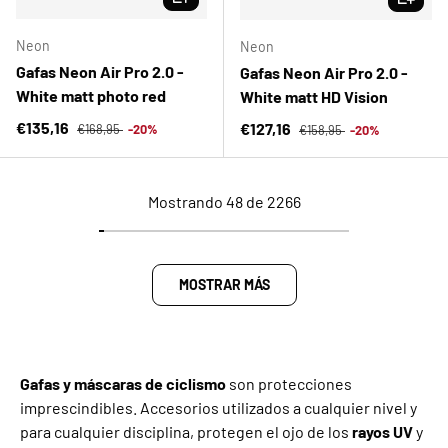
Neon
Neon
Gafas Neon Air Pro 2.0 -
Gafas Neon Air Pro 2.0 -
White matt photo red
White matt HD Vision
Precio normal
Precio de venta
Precio normal
€135,16
Precio de venta
€127,16
€168,95
-20%
€158,95
-20%
Mostrando 48 de 2266
MOSTRAR MÁS
Gafas y máscaras de ciclismo
son protecciones
imprescindibles. Accesorios utilizados a cualquier nivel y
para cualquier disciplina, protegen el ojo de los
rayos UV
y