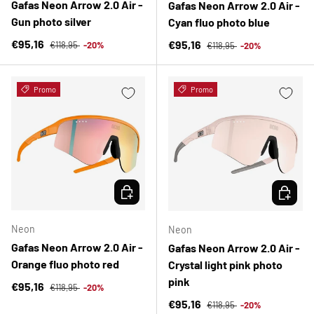
Gafas Neon Arrow 2.0 Air -
Gafas Neon Arrow 2.0 Air -
Gun photo silver
Cyan fluo photo blue
Precio normal
Precio de venta
Precio normal
€95,16
Precio de venta
€95,16
€118,95
-20%
€118,95
-20%
Promo
Promo
ELEGIR OPCIONES
ELEGIR 
Neon
Neon
Gafas Neon Arrow 2.0 Air -
Gafas Neon Arrow 2.0 Air -
Orange fluo photo red
Crystal light pink photo
pink
Precio normal
Precio de venta
€95,16
€118,95
-20%
Precio normal
Precio de venta
€95,16
€118,95
-20%