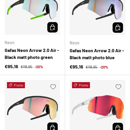
ELEGIR OPCIONES
ELEGIR 
Neon
Neon
Gafas Neon Arrow 2.0 Air -
Gafas Neon Arrow 2.0 Air -
Black matt photo green
Black matt photo blue
Precio normal
Precio de venta
Precio normal
€95,16
Precio de venta
€95,16
€118,95
-20%
€118,95
-20%
Promo
Promo
ELEGIR OPCIONES
ELEGIR 