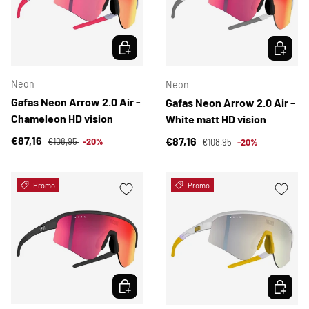
ELEGIR OPCIONES
ELEGIR 
Neon
Neon
Gafas Neon Arrow 2.0 Air -
Gafas Neon Arrow 2.0 Air -
Chameleon HD vision
White matt HD vision
Precio normal
Precio de venta
Precio normal
€87,16
Precio de venta
€87,16
€108,95
-20%
€108,95
-20%
Promo
Promo
ELEGIR OPCIONES
ELEGIR 