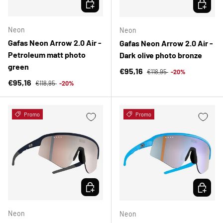
ELEGIR OPCIONES
ELEGIR 
Neon
Neon
Gafas Neon Arrow 2.0 Air -
Gafas Neon Arrow 2.0 Air -
Petroleum matt photo
Dark olive photo bronze
green
Precio normal
Precio de venta
€95,16
€118,95
-20%
Precio normal
Precio de venta
€95,16
€118,95
-20%
Promo
Promo
ELEGIR OPCIONES
ELEGIR 
Neon
Neon