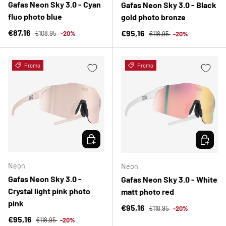
Gafas Neon Sky 3.0 - Cyan
Gafas Neon Sky 3.0 - Black
fluo photo blue
gold photo bronze
Precio normal
Precio de venta
Precio normal
€87,16
Precio de venta
€95,16
€108,95
-20%
€118,95
-20%
Promo
Promo
ELEGIR OPCIONES
ELEGIR 
Neon
Neon
Gafas Neon Sky 3.0 -
Gafas Neon Sky 3.0 - White
Crystal light pink photo
matt photo red
pink
Precio normal
Precio de venta
€95,16
€118,95
-20%
Precio normal
Precio de venta
€95,16
€118,95
-20%