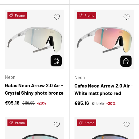
Promo
Promo
ELEGIR OPCIONES
ELEGIR 
Neon
Neon
Gafas Neon Arrow 2.0 Air -
Gafas Neon Arrow 2.0 Air -
Crystal Shiny photo bronze
White matt photo red
Precio normal
Precio de venta
Precio normal
€95,16
Precio de venta
€95,16
€118,95
-20%
€118,95
-20%
Promo
Promo