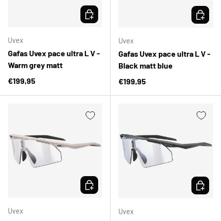
ELEGIR OPCIONES
ELEGIR 
Uvex
Uvex
Gafas Uvex pace ultra L V -
Gafas Uvex pace ultra L V -
Warm grey matt
Black matt blue
Precio normal
€199,95
Precio normal
€199,95
ELEGIR OPCIONES
ELEGIR 
Uvex
Uvex