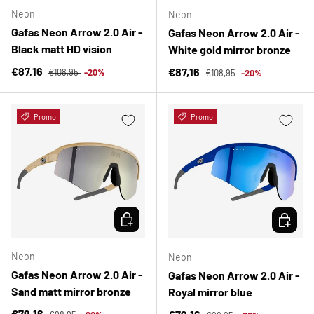
Neon
Neon
Gafas Neon Arrow 2.0 Air -
Gafas Neon Arrow 2.0 Air -
Black matt HD vision
White gold mirror bronze
Precio normal
Precio de venta
Precio normal
€87,16
Precio de venta
€87,16
€108,95
-20%
€108,95
-20%
Promo
Promo
ELEGIR OPCIONES
ELEGIR 
Neon
Neon
Gafas Neon Arrow 2.0 Air -
Gafas Neon Arrow 2.0 Air -
Sand matt mirror bronze
Royal mirror blue
Precio normal
Precio de venta
Precio normal
€79,16
Precio de venta