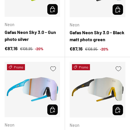
ELEGIR OPCIONES
ELEGIR 
Neon
Neon
Gafas Neon Sky 3.0 - Gun
Gafas Neon Sky 3.0 - Black
photo silver
matt photo green
Precio normal
Precio de venta
Precio normal
€87,16
Precio de venta
€87,16
€108,95
-20%
€108,95
-20%
Promo
Promo
ELEGIR OPCIONES
ELEGIR 
Neon
Neon