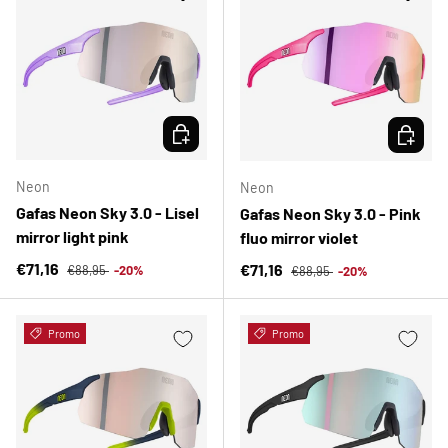
ELEGIR OPCIONES
ELEGIR 
Neon
Neon
Gafas Neon Sky 3.0 - Lisel
Gafas Neon Sky 3.0 - Pink
mirror light pink
fluo mirror violet
Precio normal
Precio de venta
Precio normal
€71,16
Precio de venta
€71,16
€88,95
-20%
€88,95
-20%
Promo
Promo