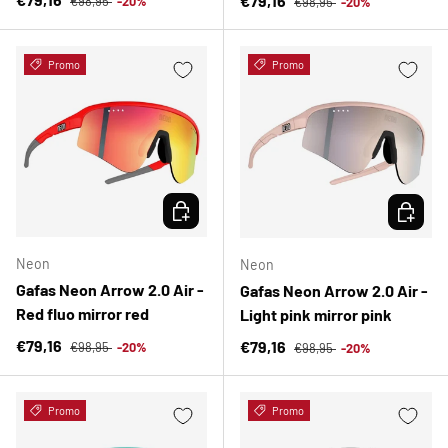
€79,16
€98,95
-20%
€98,95
-20%
Promo
Promo
ELEGIR OPCIONES
ELEGIR 
Neon
Neon
Gafas Neon Arrow 2.0 Air -
Gafas Neon Arrow 2.0 Air -
Red fluo mirror red
Light pink mirror pink
Precio normal
Precio de venta
Precio normal
€79,16
Precio de venta
€79,16
€98,95
-20%
€98,95
-20%
Promo
Promo