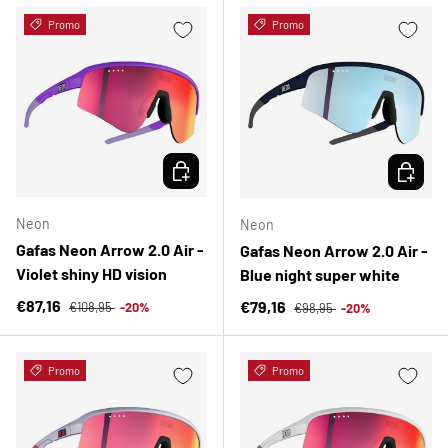
Promo
Promo
ELEGIR OPCIONES
ELEGIR 
Neon
Neon
Gafas Neon Arrow 2.0 Air -
Gafas Neon Arrow 2.0 Air -
Violet shiny HD vision
Blue night super white
Precio normal
Precio de venta
Precio normal
€87,16
Precio de venta
€79,16
€108,95
-20%
€98,95
-20%
Promo
Promo