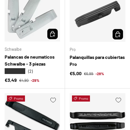
ELEGIR OPCIONES
ELEGIR 
Schwalbe
Pro
Palancas de neumaticos
Palanquillas para cubiertas
Schwalbe - 3 piezas
Pro
★★★★★
(2)
Precio normal
Precio de venta
€5,00
€6,99
-28%
Precio normal
Precio de venta
€3,49
€4,90
-29%
Promo
Promo