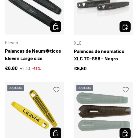
ELEGIR OPCIONES
ELEGIR 
Eleven
XLC
Palancas de Neum�ticos
Palancas de neumatico
Eleven Large size
XLC TO-S58 - Negro
Precio normal
Precio de venta
€6,80
Precio normal
€5,50
€8,30
-18%
Agotado
Agotado
ELEGIR OPCIONES
ELEGIR 