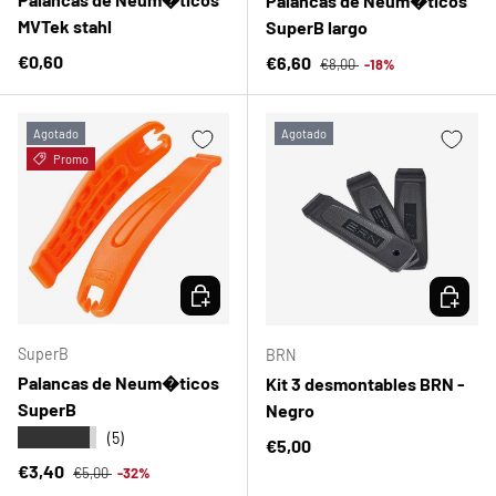
Palancas de Neum�ticos
MVTek stahl
SuperB largo
Precio normal
Precio normal
€0,60
Precio de venta
€6,60
€8,00
-18%
Agotado
Agotado
Promo
ELEGIR OPCIONES
ELEGIR 
SuperB
BRN
Palancas de Neum�ticos
Kit 3 desmontables BRN -
SuperB
Negro
★★★★★
(5)
Precio normal
€5,00
Precio normal
Precio de venta
€3,40
€5,00
-32%