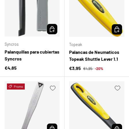
ELEGIR OPCIONES
ELEGIR 
Syncros
Topeak
Palanquillas para cubiertas
Palancas de Neumaticos
Syncros
Topeak Shuttle Lever 1.1
Precio normal
Precio normal
€4,85
Precio de venta
€3,95
€4,95
-20%
Promo
ELEGIR OPCIONES
ELEGIR 