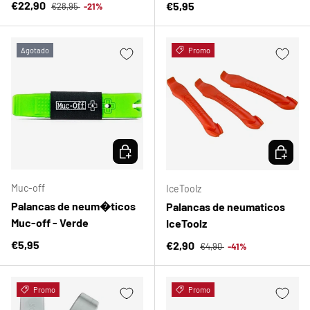
Precio normal
Precio de venta
€22,90
Precio normal
€5,95
€28,95
-21%
Agotado
Promo
ELEGIR OPCIONES
ELEGIR 
Muc-off
IceToolz
Palancas de neum�ticos
Palancas de neumaticos
Muc-off - Verde
IceToolz
Precio normal
Precio normal
€5,95
Precio de venta
€2,90
€4,90
-41%
Promo
Promo