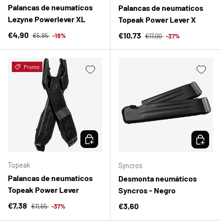
Palancas de neumaticos
Palancas de neumaticos
Lezyne Powerlever XL
Topeak Power Lever X
Precio normal
Precio de venta
Precio normal
€4,90
Precio de venta
€10,73
€5,95
-18%
€17,00
-37%
Promo
ELEGIR OPCIONES
ELEGIR 
Topeak
Syncros
Palancas de neumaticos
Desmonta neumáticos
Topeak Power Lever
Syncros - Negro
Precio normal
Precio de venta
€7,38
Precio normal
€3,60
€11,65
-37%