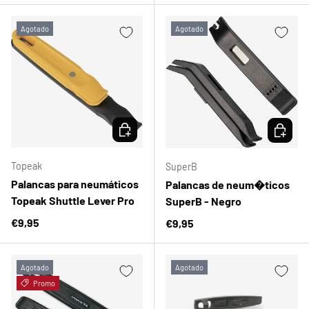
Agotado
Agotado
ELEGIR OPCIONES
ELEGIR 
Topeak
SuperB
Palancas para neumáticos
Palancas de neum�ticos
Topeak Shuttle Lever Pro
SuperB - Negro
Precio normal
€9,95
Precio normal
€9,95
Agotado
Agotado
Promo