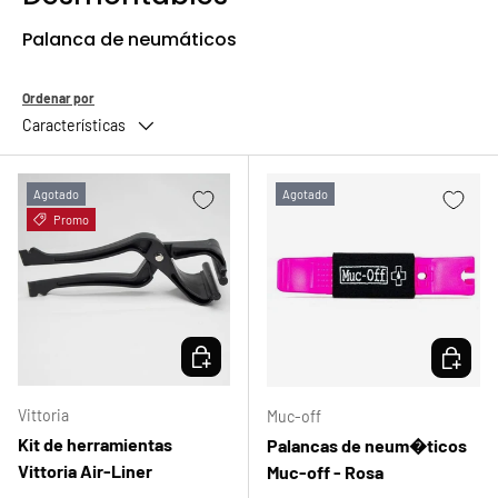
Palanca de neumáticos
Ordenar por
Características
Agotado
Agotado
Promo
ELEGIR OPCIONES
ELEGIR 
Vittoria
Muc-off
Kit de herramientas
Palancas de neum�ticos
Vittoria Air-Liner
Muc-off - Rosa