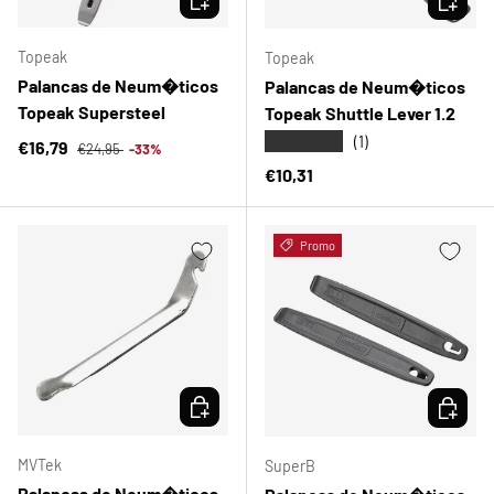
Topeak
Topeak
Palancas de Neum�ticos
Palancas de Neum�ticos
Topeak Supersteel
Topeak Shuttle Lever 1.2
★★★★★
(1)
Precio normal
Precio de venta
€16,79
€24,95
-33%
Precio normal
€10,31
Promo
ELEGIR OPCIONES
ELEGIR 
MVTek
SuperB
Palancas de Neum�ticos