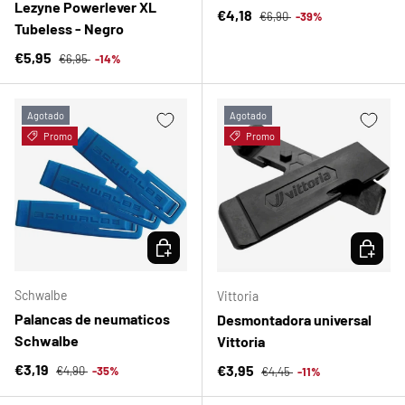
Lezyne Powerlever XL
Precio normal
Precio de venta
€4,18
€6,90
-39%
Tubeless - Negro
Precio normal
Precio de venta
€5,95
€6,95
-14%
Agotado
Agotado
Promo
Promo
ELEGIR OPCIONES
ELEGIR 
Schwalbe
Vittoria
Palancas de neumaticos
Desmontadora universal
Schwalbe
Vittoria
Precio normal
Precio de venta
Precio normal
€3,19
Precio de venta
€3,95
€4,90
-35%
€4,45
-11%