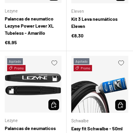
Lezyne
Eleven
Palancas de neumatico
Kit 3 Leva neumáticos
Lezyne Power Lever XL
Eleven
Tubeless - Amarillo
Precio normal
€8,30
Precio normal
€6,95
Agotado
Agotado
Promo
Promo
ELEGIR OPCIONES
ELEGIR 
Lezyne
Schwalbe
Palancas de neumaticos
Easy fit Schwalbe - 50ml