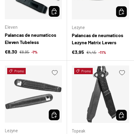
ELEGIR OPCIONES
ELEGIR 
Eleven
Lezyne
Palancas de neumaticos
Palancas de neumaticos
Eleven Tubeless
Lezyne Matrix Levers
Precio normal
Precio de venta
Precio normal
€8,30
Precio de venta
€3,95
€8,95
-7%
€4,45
-11%
Promo
Promo
ELEGIR OPCIONES
ELEGIR 
Lezyne
Topeak