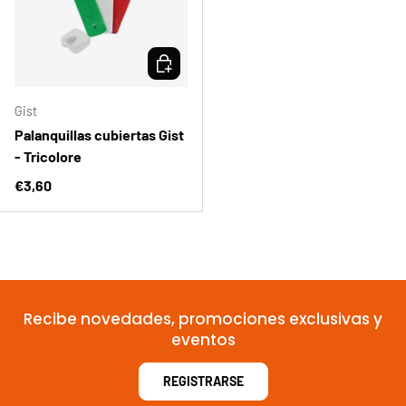
ELEGIR OPCIONES
Gist
Palanquillas cubiertas Gist
- Tricolore
Precio normal
€3,60
Recibe novedades, promociones exclusivas y
eventos
REGISTRARSE