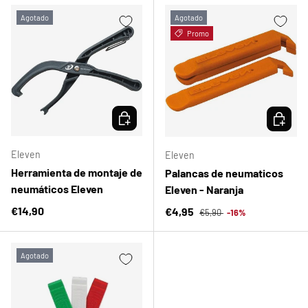
Agotado
Agotado
Promo
ELEGIR OPCIONES
ELEGIR 
Eleven
Eleven
Herramienta de montaje de
Palancas de neumaticos
neumáticos Eleven
Eleven - Naranja
Precio normal
Precio normal
€14,90
Precio de venta
€4,95
€5,90
-16%
Agotado