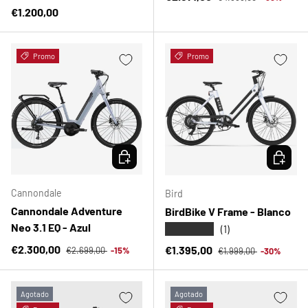
Precio normal
€1.200,00
Promo
Promo
ELEGIR OPCIONES
ELEGIR 
Cannondale
Bird
Cannondale Adventure
BirdBike V Frame - Blanco
Neo 3.1 EQ - Azul
★★★★★
(1)
Precio normal
Precio de venta
Precio normal
€2.300,00
Precio de venta
€1.395,00
€2.699,00
-15%
€1.999,00
-30%
Agotado
Agotado