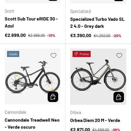
Scott
Specialized
Scott Sub Tour eRIDE 30 -
Specialized Turbo Vado SL
Azul
2 4.0 - Grey dark
Precio normal
Precio de venta
Precio normal
€2.699,00
Precio de venta
€3.390,00
€2.999,00
-10%
€4.250,00
-20%
Usado
Promo
ELEGIR OPCIONES
ELEGIR 
Cannondale
Orbea
Cannondale Treadwell Neo
Orbea Diem 20 M - Verde
- Verde oscuro
Precio normal
Precio de venta
€2.871,00
€4.599,00
-38%