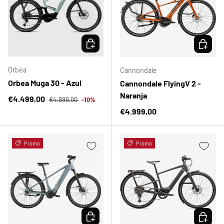
ELEGIR OPCIONES
ELEGIR 
Orbea
Cannondale
Orbea Muga 30 - Azul
Cannondale FlyingV 2 -
Naranja
Precio normal
Precio de venta
€4.499,00
€4.999,00
-10%
Precio normal
€4.999,00
Promo
Promo
ELEGIR OPCIONES
ELEGIR 