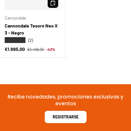
ELEGIR OPCIONES
Cannondale
Cannondale Tesoro Neo X
3 - Negro
★★★★★
(2)
Precio normal
Precio de venta
€1.995,00
€3.499,00
-43%
Recibe novedades, promociones exclusivas y
eventos
REGISTRARSE