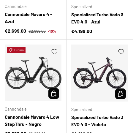
Cannondale
Specialized
Cannondale Mavaro 4 -
Specialized Turbo Vado 3
Azul
EVO 4.0 - Azul
Precio normal
Precio de venta
€2.699,00
Precio normal
€4.199,00
€2.999,00
-10%
Promo
ELEGIR OPCIONES
ELEGIR 
Cannondale
Specialized
Cannondale Mavaro 4 Low
Specialized Turbo Vado 3
StepThru - Negro
EVO 4.0 - Violeta
Precio normal