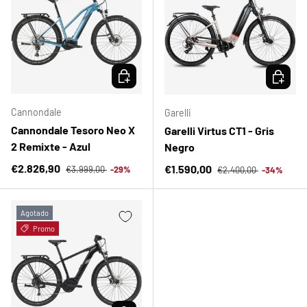
ELEGIR OPCIONES
ELEGIR 
Cannondale
Garelli
Cannondale Tesoro Neo X
Garelli Virtus CT1 - Gris
2 Remixte - Azul
Negro
Precio normal
Precio de venta
Precio normal
€2.826,90
Precio de venta
€1.590,00
€3.999,00
-29%
€2.400,00
-34%
Agotado
Promo