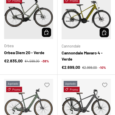
Promo
Promo
ELEGIR OPCIONES
ELEGIR 
Orbea
Cannondale
Orbea Diem 20 - Verde
Cannondale Mavaro 4 -
Verde
Precio normal
Precio de venta
€2.835,00
€4.599,00
-38%
Precio normal
Precio de venta
€2.699,00
€2.999,00
-10%
Agotado
Agotado
Promo
Promo