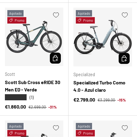
Agotado
Agotado
Promo
Promo
ELEGIR OPCIONES
ELEGIR 
Scott
Specialized
Scott Sub Cross eRIDE 30
Specialized Turbo Como
Men EQ - Verde
4.0 - Azul claro
★★★★★
(1)
Precio normal
Precio de venta
€2.799,00
€3.299,00
-15%
Precio normal
Precio de venta
€1.860,00
€2.699,00
-31%
Agotado
Agotado
Promo
Promo