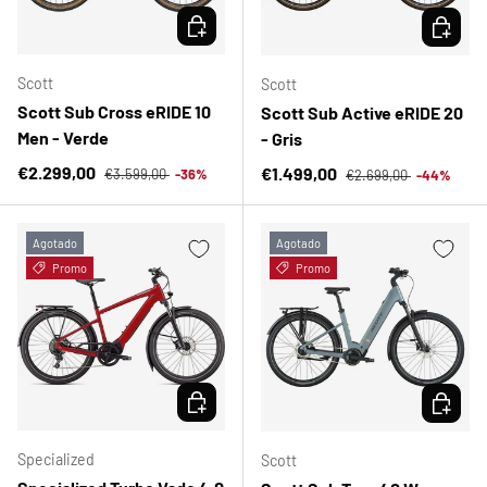
ELEGIR OPCIONES
ELEGIR 
Scott
Scott
Scott Sub Cross eRIDE 10
Scott Sub Active eRIDE 20
Men - Verde
- Gris
Precio normal
Precio de venta
Precio normal
€2.299,00
Precio de venta
€1.499,00
€3.599,00
-36%
€2.699,00
-44%
Agotado
Agotado
Promo
Promo
ELEGIR OPCIONES
ELEGIR 
Specialized
Scott