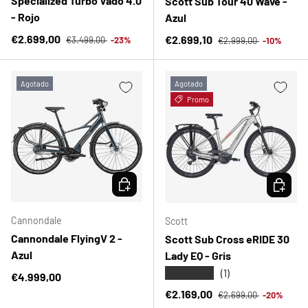
Specialized Turbo Vado 4.0
Scott Sub Tour 40 Wave -
- Rojo
Azul
Precio normal
Precio de venta
Precio normal
€2.699,00
Precio de venta
€2.699,10
€3.499,00
-23%
€2.999,00
-10%
Agotado
Agotado
Promo
ELEGIR OPCIONES
ELEGIR 
Cannondale
Scott
Cannondale FlyingV 2 -
Scott Sub Cross eRIDE 30
Azul
Lady EQ - Gris
★★★★★
(1)
Precio normal
€4.999,00
Precio normal
Precio de venta
€2.169,00
€2.699,00
-20%