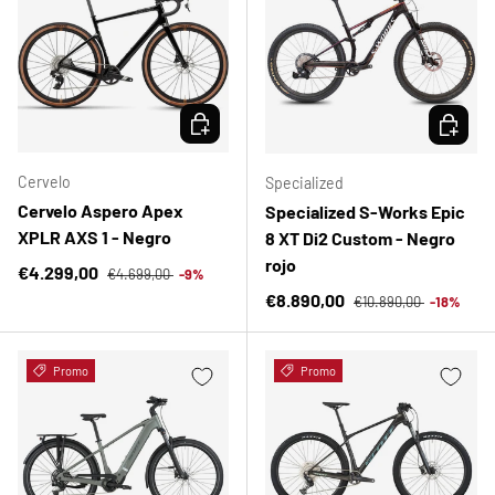
ELEGIR OPCIONES
ELEGIR 
Cervelo
Specialized
Cervelo Aspero Apex
Specialized S-Works Epic
XPLR AXS 1 - Negro
8 XT Di2 Custom - Negro
rojo
Precio normal
Precio de venta
€4.299,00
€4.699,00
-9%
Precio normal
Precio de venta
€8.890,00
€10.890,00
-18%
Promo
Promo