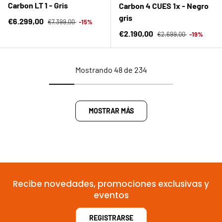
Carbon LT 1 - Gris
Carbon 4 CUES 1x - Negro
gris
Precio normal
Precio de venta
€6.299,00
€7.399,00
-15%
Precio normal
Precio de venta
€2.190,00
€2.699,00
-19%
Mostrando 48 de 234
MOSTRAR MÁS
Recibe novedades, promociones exclusivas y
eventos
REGISTRARSE