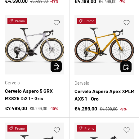
Precio de venta
€4.590,00
Precio de venta
€4.199,00
€5.499,00
-17%
€4.499,00
-7%
Promo
Promo
ELEGIR OPCIONES
ELEGIR 
Cervelo
Cervelo
Cervelo Aspero 5 GRX
Cervelo Aspero Apex XPLR
RX825 Di2 1 - Gris
AXS 1 - Oro
Precio normal
Precio de venta
Precio normal
€7.469,00
Precio de venta
€4.299,00
€8.299,00
-10%
€4.699,00
-9%
Promo
Promo