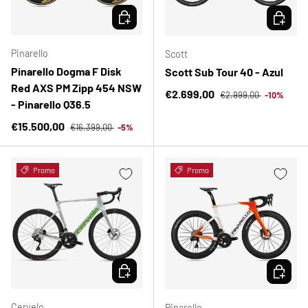
ELEGIR OPCIONES
ELEGIR 
Pinarello
Scott
Pinarello Dogma F Disk
Scott Sub Tour 40 - Azul
Red AXS PM Zipp 454 NSW
Precio normal
Precio de venta
€2.699,00
€2.999,00
-10%
- Pinarello Q36.5
Precio normal
Precio de venta
€15.500,00
€16.399,00
-5%
Promo
Promo
ELEGIR OPCIONES
ELEGIR 
Cervelo
Pinarello