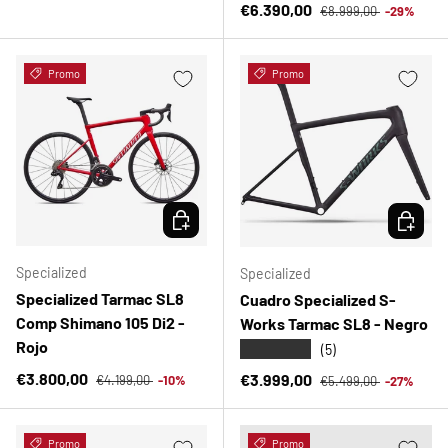
Precio normal
Precio de venta
€6.390,00
€8.999,00
-29%
Promo
Promo
ELEGIR OPCIONES
ELEGIR 
Specialized
Specialized
Specialized Tarmac SL8
Cuadro Specialized S-
Comp Shimano 105 Di2 -
Works Tarmac SL8 - Negro
Rojo
★★★★★
(5)
Precio normal
Precio de venta
Precio normal
€3.800,00
Precio de venta
€3.999,00
€4.199,00
-10%
€5.499,00
-27%
Promo
Promo