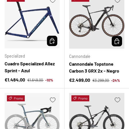
ELEGIR OPCIONES
ELEGIR 
Specialized
Cannondale
Cuadro Specialized Allez
Cannondale Topstone
Sprint - Azul
Carbon 3 GRX 2x - Negro
Precio normal
Precio de venta
Precio normal
€1.484,00
Precio de venta
€2.499,00
€1.649,00
-10%
€3.299,00
-24%
Promo
Promo