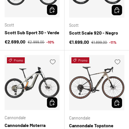
ELEGIR OPCIONES
ELEGIR 
Scott
Scott
Scott Sub Sport 30 - Verde
Scott Scale 920 - Negro
Precio normal
Precio de venta
Precio normal
€2.699,00
Precio de venta
€1.699,00
€2.999,00
-10%
€1.899,00
-11%
Promo
Promo
ELEGIR OPCIONES
ELEGIR 
Cannondale
Cannondale
Cannondale Moterra
Cannondale Topstone