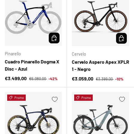
ELEGIR OPCIONES
ELEGIR 
Pinarello
Cervelo
Cuadro Pinarello Dogma X
Cervelo Aspero Apex XPLR
Disc - Azul
1 - Negro
Precio normal
Precio de venta
Precio normal
€3.499,00
Precio de venta
€3.059,00
€6.080,00
-42%
€3.399,00
-10%
Promo
Promo