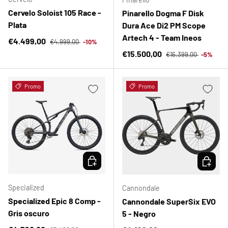
Cervelo Soloist 105 Race -
Pinarello Dogma F Disk
Plata
Dura Ace Di2 PM Scope
Artech 4 - Team Ineos
Precio normal
Precio de venta
€4.499,00
€4.999,00
-10%
Precio normal
Precio de venta
€15.500,00
€16.399,00
-5%
Promo
Promo
ELEGIR OPCIONES
ELEGIR 
Specialized
Cannondale
Specialized Epic 8 Comp -
Cannondale SuperSix EVO
Gris oscuro
5 - Negro
Precio normal
Precio normal