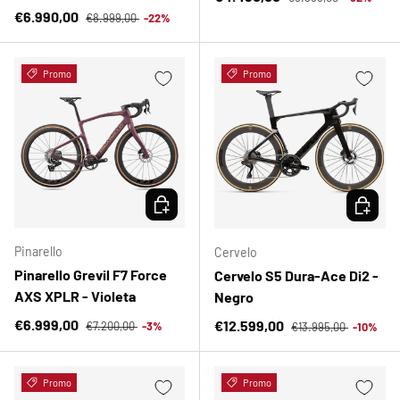
Precio normal
Precio de venta
€6.990,00
€8.999,00
-22%
Promo
Promo
ELEGIR OPCIONES
ELEGIR 
Pinarello
Cervelo
Pinarello Grevil F7 Force
Cervelo S5 Dura-Ace Di2 -
AXS XPLR - Violeta
Negro
Precio normal
Precio de venta
Precio normal
€6.999,00
Precio de venta
€12.599,00
€7.200,00
-3%
€13.995,00
-10%
Promo
Promo