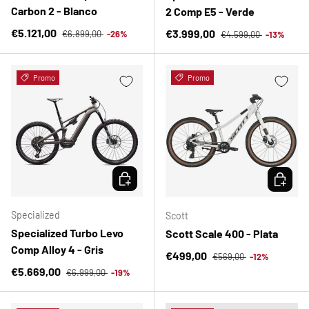
Carbon 2 - Blanco
2 Comp E5 - Verde
Precio normal
Precio de venta
Precio normal
€5.121,00
Precio de venta
€3.999,00
€6.899,00
-26%
€4.599,00
-13%
Promo
Promo
ELEGIR OPCIONES
ELEGIR 
Specialized
Scott
Specialized Turbo Levo
Scott Scale 400 - Plata
Comp Alloy 4 - Gris
Precio normal
Precio de venta
€499,00
€569,00
-12%
Precio normal
Precio de venta
€5.669,00
€6.999,00
-19%