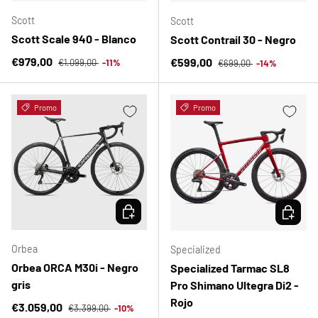
Scott
Scott
Scott Scale 940 - Blanco
Scott Contrail 30 - Negro
Precio normal
Precio de venta
Precio normal
€979,00
Precio de venta
€599,00
€1.099,00
-11%
€699,00
-14%
Promo
Promo
ELEGIR OPCIONES
ELEGIR 
Orbea
Specialized
Orbea ORCA M30i - Negro
Specialized Tarmac SL8
gris
Pro Shimano Ultegra Di2 -
Rojo
Precio normal
Precio de venta
€3.059,00
€3.399,00
-10%