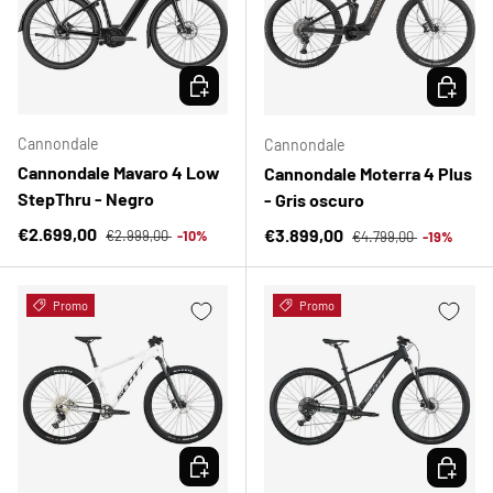
ELEGIR OPCIONES
ELEGIR 
Cannondale
Cannondale
Cannondale Mavaro 4 Low
Cannondale Moterra 4 Plus
StepThru - Negro
- Gris oscuro
Precio normal
Precio de venta
Precio normal
€2.699,00
Precio de venta
€3.899,00
€2.999,00
-10%
€4.799,00
-19%
Promo
Promo
ELEGIR OPCIONES
ELEGIR 