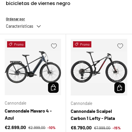
bicicletas de viernes negro
Ordenar por
Características
Promo
Promo
ELEGIR OPCIONES
ELEGIR 
Cannondale
Cannondale
Cannondale Mavaro 4 -
Cannondale Scalpel
Azul
Carbon 1 Lefty - Plata
Precio normal
Precio de venta
Precio normal
€2.699,00
Precio de venta
€6.790,00
€2.999,00
-10%
€7.999,00
-15%