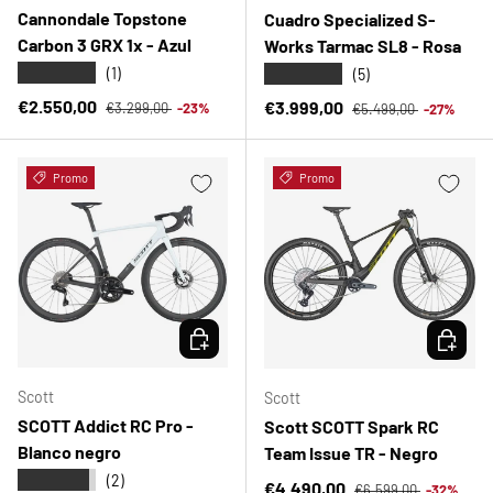
Cannondale Topstone
Cuadro Specialized S-
Carbon 3 GRX 1x - Azul
Works Tarmac SL8 - Rosa
★★★★★
★★★★★
(1)
(5)
Precio normal
Precio de venta
Precio normal
€2.550,00
Precio de venta
€3.999,00
€3.299,00
-23%
€5.499,00
-27%
Promo
Promo
ELEGIR OPCIONES
ELEGIR 
Scott
Scott
SCOTT Addict RC Pro -
Scott SCOTT Spark RC
Blanco negro
Team Issue TR - Negro
★★★★★
(2)
Precio normal
Precio de venta
€4.490,00
€6.599,00
-32%