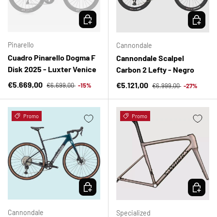
ELEGIR OPCIONES
ELEGIR 
Pinarello
Cannondale
Cuadro Pinarello Dogma F
Cannondale Scalpel
Disk 2025 - Luxter Venice
Carbon 2 Lefty - Negro
Precio normal
Precio de venta
Precio normal
€5.669,00
Precio de venta
€5.121,00
€6.699,00
-15%
€6.999,00
-27%
Promo
Promo
ELEGIR OPCIONES
ELEGIR 
Cannondale
Specialized