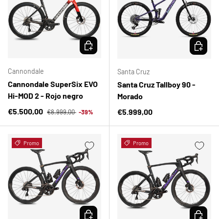
ELEGIR OPCIONES
ELEGIR 
Cannondale
Santa Cruz
Cannondale SuperSix EVO
Santa Cruz Tallboy 90 -
Hi-MOD 2 - Rojo negro
Morado
Precio normal
Precio de venta
€5.500,00
Precio normal
€5.999,00
€8.999,00
-39%
Promo
Promo
ELEGIR OPCIONES
ELEGIR 