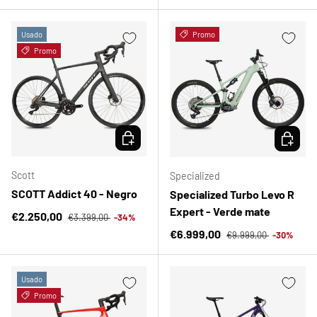
Usado
Promo
Promo
ELEGIR OPCIONES
ELEGIR 
Scott
Specialized
SCOTT Addict 40 - Negro
Specialized Turbo Levo R
Expert - Verde mate
Precio normal
Precio de venta
€2.250,00
€3.399,00
-34%
Precio normal
Precio de venta
€6.999,00
€9.999,00
-30%
Usado
Promo