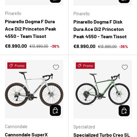
Pinarello
Pinarello
Pinarello Dogma F Dura
Pinarello Dogma F Disk
Ace Di2 Princeton Peak
Dura Ace Di2 Princeton
4550 - Team Tissot
Peak 4550 - Team Tissot
Precio normal
Precio de venta
Precio normal
€8.990,00
Precio de venta
€8.990,00
€13.990,00
-36%
€13.990,00
-36%
Promo
Promo
ELEGIR OPCIONES
ELEGIR 
Cannondale
Specialized
Cannondale SuperX
Specialized Turbo Creo SL