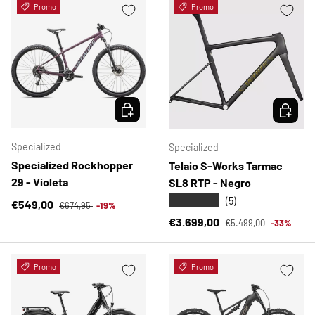
Promo
Promo
ELEGIR OPCIONES
ELEGIR 
Specialized
Specialized
Specialized Rockhopper
Telaio S-Works Tarmac
29 - Violeta
SL8 RTP - Negro
★★★★★
(5)
Precio normal
Precio de venta
€549,00
€674,95
-19%
Precio normal
Precio de venta
€3.699,00
€5.499,00
-33%
Promo
Promo