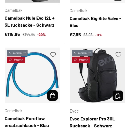
Camelbak
Camelbak
Camelbak Mule Evo 12L +
Camelbak Big Bite Valve -
3L rucksacke - Schwarz
Blau
Normaler Preis
Verkaufspreis
Normaler Preis
€115,95
Verkaufspreis
€7,95
€144,95
-20%
€8,95
-11%
Ausverkauft
Ausverkauft
Promo
Promo
OPTIONEN AUSWÄHLEN
OPTION
Camelbak
Evoc
Camelbak Pureflow
Evoc Explorer Pro 30L
ersatzschlauch - Blau
Rucksack - Schwarz