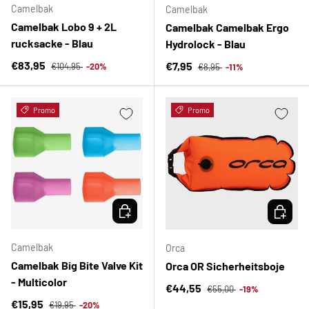
Camelbak
Camelbak
Camelbak Lobo 9 + 2L
Camelbak Camelbak Ergo
rucksacke - Blau
Hydrolock - Blau
Normaler Preis
Verkaufspreis
Normaler Preis
€83,95
Verkaufspreis
€7,95
€104,95
-20%
€8,95
-11%
Promo
Promo
OPTIONEN AUSWÄHLEN
OPTION
Camelbak
Orca
Camelbak Big Bite Valve Kit
Orca OR Sicherheitsboje
- Multicolor
Normaler Preis
Verkaufspreis
€44,55
€55,00
-19%
Normaler Preis
Verkaufspreis
€15,95
€19,95
-20%