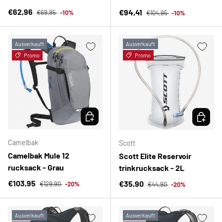
Normaler Preis
Verkaufspreis
Normaler Preis
€62,96
Verkaufspreis
€94,41
€69,95
-10%
€104,95
-10%
Ausverkauft
Ausverkauft
Promo
Promo
OPTIONEN AUSWÄHLEN
OPTION
Camelbak
Scott
Camelbak Mule 12
Scott Elite Reservoir
rucksack - Grau
trinkrucksack - 2L
Normaler Preis
Verkaufspreis
Normaler Preis
€103,95
Verkaufspreis
€35,90
€129,90
-20%
€44,90
-20%
Ausverkauft
Ausverkauft