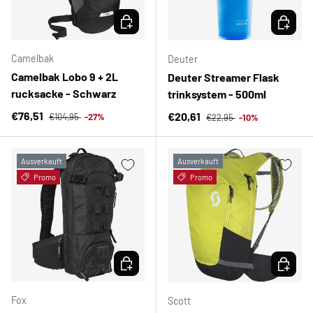
OPTIONEN AUSWÄHLEN
OPTION
Camelbak
Deuter
Camelbak Lobo 9 + 2L
Deuter Streamer Flask
rucksacke - Schwarz
trinksystem - 500ml
Normaler Preis
Verkaufspreis
Normaler Preis
€76,51
Verkaufspreis
€20,61
€104,95
-27%
€22,95
-10%
Ausverkauft
Ausverkauft
Promo
Promo
OPTIONEN AUSWÄHLEN
OPTION
Fox
Scott