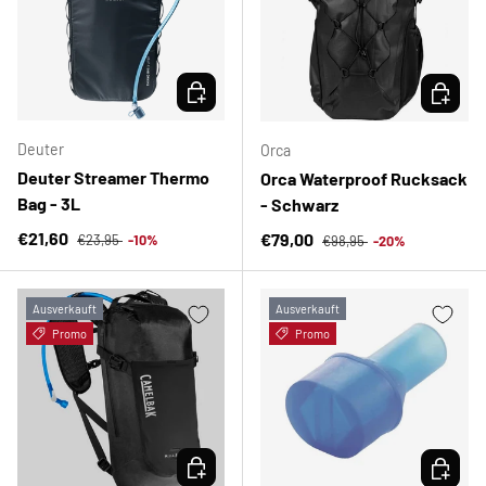
OPTIONEN AUSWÄHLEN
OPTION
Deuter
Orca
Deuter Streamer Thermo
Orca Waterproof Rucksack
Bag - 3L
- Schwarz
Normaler Preis
Verkaufspreis
Normaler Preis
€21,60
Verkaufspreis
€79,00
€23,95
-10%
€98,95
-20%
Ausverkauft
Ausverkauft
Promo
Promo
OPTIONEN AUSWÄHLEN
OPTION