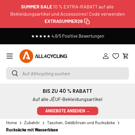
SUMMER SALE
10 % EXTRA-RABATT auf alle
DIREKT ZUM INHALT
Bekleidungsartikel und Accessoires! Code verwenden
EXTRASUMMER26
n
★★★★★ 4,6/5 Positive Bewertungen
Menü
Einloggen
Ein
Auf All4cycling suchen
Suchen
BIS ZU 40 % RABATT
Auf alle JËUF-Bekleidungsartikel
ANGEBOTE ANSEHEN →
Home
Zubehör
Taschen, Geldbörsen und Rucksäcke
Rucksäcke mit Wasserblase