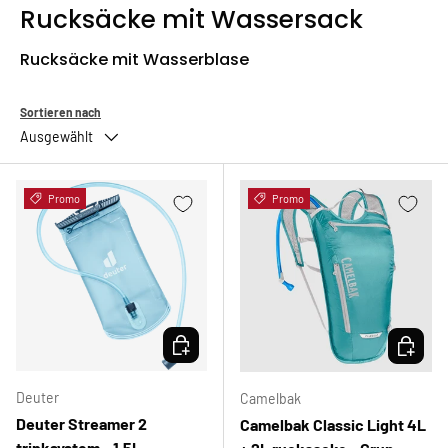
Rucksäcke mit Wassersack
Rucksäcke mit Wasserblase
Sortieren nach
Ausgewählt
Promo
Promo
OPTIONEN AUSWÄHLEN
OPTION
Deuter
Camelbak
Deuter Streamer 2
Camelbak Classic Light 4L
trinksystem - 1.5L