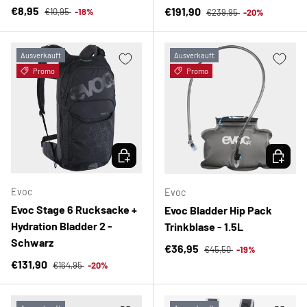
Normaler Preis
Verkaufspreis
Normaler Preis
€8,95
Verkaufspreis
€191,90
€10,95
-18%
€239,95
-20%
Ausverkauft
Ausverkauft
Promo
Promo
OPTIONEN AUSWÄHLEN
OPTION
Evoc
Evoc
Evoc Stage 6 Rucksacke +
Evoc Bladder Hip Pack
Hydration Bladder 2 -
Trinkblase - 1.5L
Schwarz
Normaler Preis
Verkaufspreis
€36,95
€45,50
-19%
Normaler Preis
Verkaufspreis
€131,90
€164,95
-20%