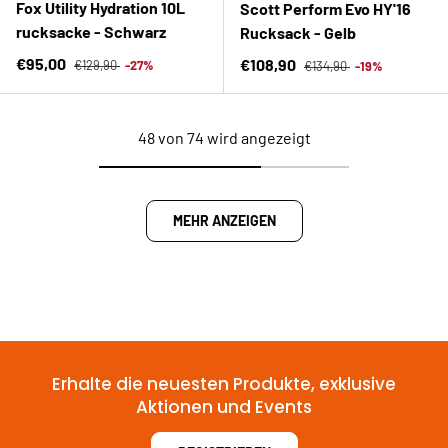
Fox Utility Hydration 10L
Scott Perform Evo HY'16
rucksacke - Schwarz
Rucksack - Gelb
Normaler Preis
Verkaufspreis
Normaler Preis
€95,00
Verkaufspreis
€108,90
€129,90
-27%
€134,90
-19%
48 von 74 wird angezeigt
MEHR ANZEIGEN
Erhalte die neuesten Produkte, exklusive
Aktionen und Events