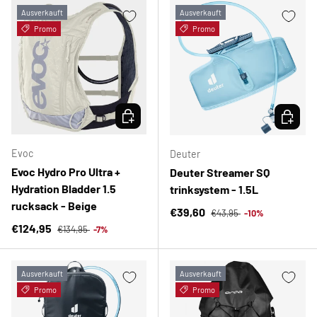
Ausverkauft
Ausverkauft
Promo
Promo
OPTIONEN AUSWÄHLEN
OPTION
Evoc
Deuter
Evoc Hydro Pro Ultra +
Deuter Streamer SQ
Hydration Bladder 1.5
trinksystem - 1.5L
rucksack - Beige
Normaler Preis
Verkaufspreis
€39,60
€43,95
-10%
Normaler Preis
Verkaufspreis
€124,95
€134,95
-7%
Ausverkauft
Ausverkauft
Promo
Promo