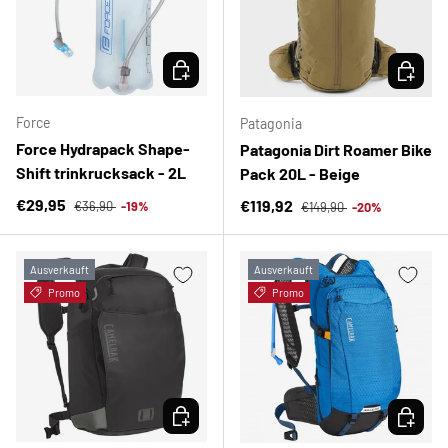
OPTIONEN AUSWÄHLEN
OPTION
Force
Patagonia
Force Hydrapack Shape-
Patagonia Dirt Roamer Bike
Shift trinkrucksack - 2L
Pack 20L - Beige
Normaler Preis
Verkaufspreis
Normaler Preis
€29,95
Verkaufspreis
€119,92
€36,90
-19%
€149,90
-20%
Ausverkauft
Ausverkauft
Promo
Promo
OPTIONEN AUSWÄHLEN
OPTION