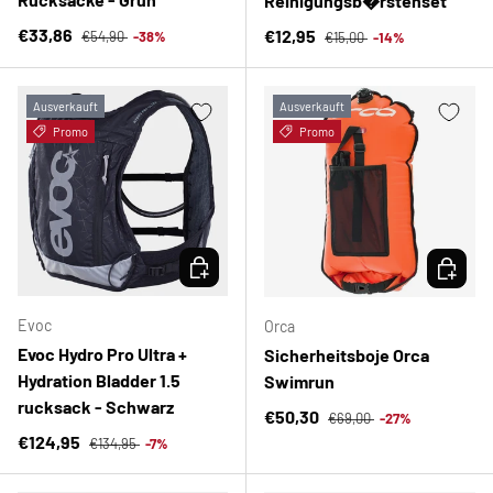
Reinigungsb�rstenset
Normaler Preis
Verkaufspreis
Normaler Preis
€33,86
Verkaufspreis
€12,95
€54,90
-38%
€15,00
-14%
Ausverkauft
Ausverkauft
Promo
Promo
OPTIONEN AUSWÄHLEN
OPTION
Evoc
Orca
Evoc Hydro Pro Ultra +
Sicherheitsboje Orca
Hydration Bladder 1.5
Swimrun
rucksack - Schwarz
Normaler Preis
Verkaufspreis
€50,30
€69,00
-27%
Normaler Preis
Verkaufspreis
€124,95
€134,95
-7%