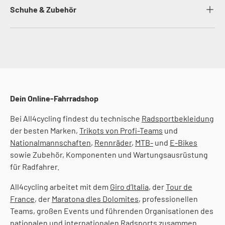
Schuhe & Zubehör
Dein Online-Fahrradshop
Bei All4cycling findest du technische
Radsportbekleidung
der besten Marken,
Trikots von Profi-Teams
und
Nationalmannschaften
,
Rennräder
,
MTB-
und
E-Bikes
sowie Zubehör, Komponenten und Wartungsausrüstung
für Radfahrer.
All4cycling arbeitet mit dem
Giro d’Italia
, der
Tour de
France
, der
Maratona dles Dolomites
, professionellen
Teams, großen Events und führenden Organisationen des
nationalen und internationalen Radsports zusammen.