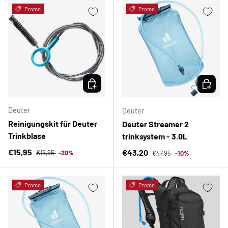
Promo
Promo
OPTIONEN AUSWÄHLEN
OPTION
Deuter
Deuter
Reinigungskit für Deuter
Deuter Streamer 2
Trinkblase
trinksystem - 3.0L
Normaler Preis
Verkaufspreis
Normaler Preis
€15,95
Verkaufspreis
€43,20
€19,95
-20%
€47,95
-10%
Promo
Promo