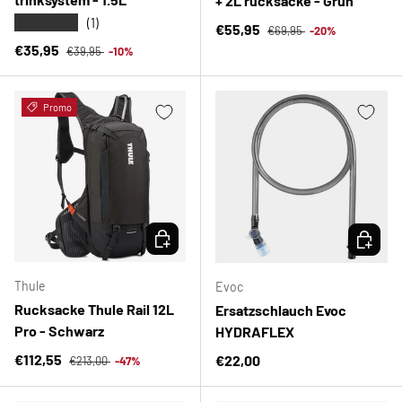
+ 2L rucksacke - Grun
★★★★★
(1)
Normaler Preis
Verkaufspreis
€55,95
€69,95
-20%
Normaler Preis
Verkaufspreis
€35,95
€39,95
-10%
Promo
OPTIONEN AUSWÄHLEN
OPTION
Thule
Evoc
Rucksacke Thule Rail 12L
Ersatzschlauch Evoc
Pro - Schwarz
HYDRAFLEX
Normaler Preis
Verkaufspreis
€112,55
Normaler Preis
€22,00
€213,00
-47%