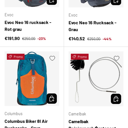
Evoc
Evoc
Evoc Neo 16 rucksack -
Evoc Neo 16 Rucksack -
Rot grau
Grau
Normaler Preis
Verkaufspreis
Normaler Preis
€191,90
Verkaufspreis
€140,52
€250,00
-23%
€250,00
-44%
Promo
Promo
OPTIONEN AUSWÄHLEN
OPTION
Columbus
Camelbak
Columbus Biker 8l Air
Camelbak
Rucksacke - Grun