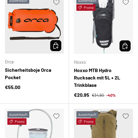
Ausverkauft
Ausverkauft
Promo
OPTIONEN AUSWÄHLEN
OPTION
Orca
Hoxxo
Sicherheitsboje Orca
Hoxxo MTB Hydro
Pocket
Rucksack mit 5L + 2L
Trinkblase
Normaler Preis
€55,00
Normaler Preis
Verkaufspreis
€20,95
€34,90
-40%
Ausverkauft
Ausverkauft
Promo
Promo