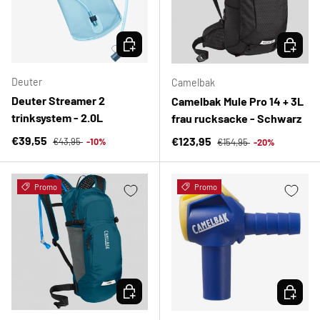
OPTIONEN AUSWÄHLEN
OPTION
Deuter
Camelbak
Deuter Streamer 2
Camelbak Mule Pro 14 + 3L
trinksystem - 2.0L
frau rucksacke - Schwarz
Normaler Preis
Verkaufspreis
Normaler Preis
€39,55
Verkaufspreis
€123,95
€43,95
-10%
€154,95
-20%
Promo
Promo
OPTIONEN AUSWÄHLEN
OPTION