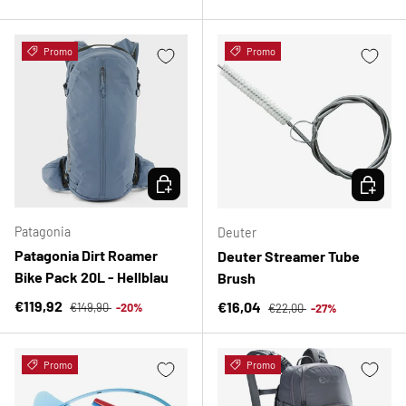
Promo
Promo
OPTIONEN AUSWÄHLEN
OPTION
Patagonia
Deuter
Patagonia Dirt Roamer
Deuter Streamer Tube
Bike Pack 20L - Hellblau
Brush
Normaler Preis
Verkaufspreis
Normaler Preis
€119,92
Verkaufspreis
€16,04
€149,90
-20%
€22,00
-27%
Promo
Promo