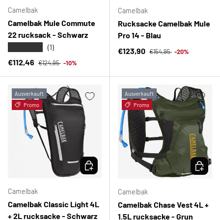
Camelbak
Camelbak
Camelbak Mule Commute
Rucksacke Camelbak Mule
22 rucksack - Schwarz
Pro 14 - Blau
★★★★★
(1)
Normaler Preis
Verkaufspreis
€123,90
€154,95
-20%
Normaler Preis
Verkaufspreis
€112,46
€124,95
-10%
Ausverkauft
Ausverkauft
Promo
Promo
OPTIONEN AUSWÄHLEN
OPTION
Camelbak
Camelbak
Camelbak Classic Light 4L
Camelbak Chase Vest 4L +
+ 2L rucksacke - Schwarz
1.5L rucksacke - Grun