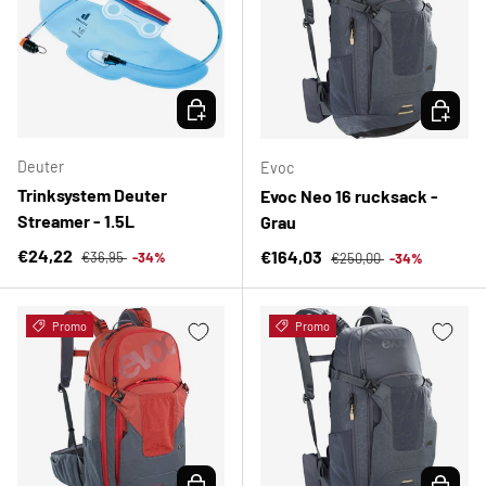
OPTIONEN AUSWÄHLEN
OPTION
Deuter
Evoc
Trinksystem Deuter
Evoc Neo 16 rucksack -
Streamer - 1.5L
Grau
Normaler Preis
Verkaufspreis
Normaler Preis
€24,22
Verkaufspreis
€164,03
€36,95
-34%
€250,00
-34%
Promo
Promo
OPTIONEN AUSWÄHLEN
OPTION