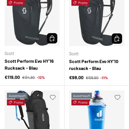
Promo
Promo
OPTIONEN AUSWÄHLEN
OPTION
Scott
Scott
Scott Perform Evo HY'16
Scott Perform Evo HY'10
Rucksack - Blau
rucksack - Blau
Normaler Preis
Verkaufspreis
Normaler Preis
€119,00
Verkaufspreis
€98,00
€134,90
-12%
€109,90
-11%
Ausverkauft
Ausverkauft
Promo
Promo