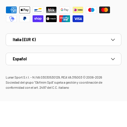
Formas de pago aceptadas
País/Región
Italia (EUR €)
Idioma
Español
Lunar Sport S.r.l. - N.IVA 03030530129, REA VA 315003 © 2006-2026
Sociedad del grupo "Obfinim SpA" sujeta a gestión y coordinación de
conformidad con el art. 2497 del C.C. italiano